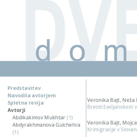
Predstavitev
Navodila avtorjem
Veronika Bajt, Než
Spletna revija
Brezdržavljanskost v 
Avtorji
Abdikakimov Mukhtar
(1)
Veronika Bajt, Mojca
Abdyrakhmanova Gulchehra
Krimigracije v Sloveni
(1)