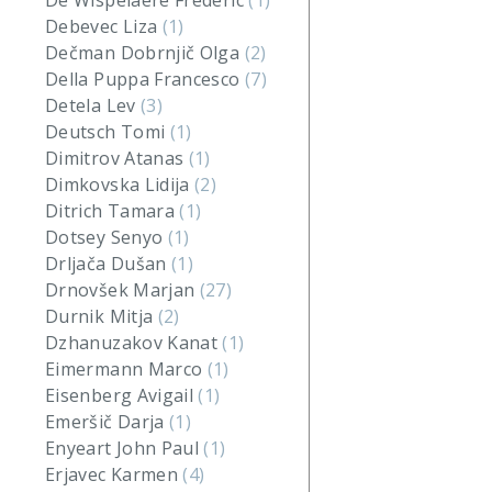
De Wispelaere Frederic
(1)
Debevec Liza
(1)
Dečman Dobrnjič Olga
(2)
Della Puppa Francesco
(7)
Detela Lev
(3)
Deutsch Tomi
(1)
Dimitrov Atanas
(1)
Dimkovska Lidija
(2)
Ditrich Tamara
(1)
Dotsey Senyo
(1)
Drljača Dušan
(1)
Drnovšek Marjan
(27)
Durnik Mitja
(2)
Dzhanuzakov Kanat
(1)
Eimermann Marco
(1)
Eisenberg Avigail
(1)
Emeršič Darja
(1)
Enyeart John Paul
(1)
Erjavec Karmen
(4)