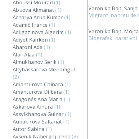
Aboussi Mourad
(1)
Veronika Bajt, Sanja
Abuova Akmanat
(1)
Migranti na trgu dela
Acharya Arun Kumar
(1)
Adamič France
(1)
Veronika Bajt, Mojca
Adilgazinova Aigerim
(1)
Biografski narativni i
Adiyet Kairken
(1)
Aharoni Ada
(1)
Alali Alaa
(1)
Almukhanov Serik
(1)
Altybassarova Meiramgul
(2)
Amanturova Chinara
(1)
Amanturova Dilbara
(1)
Aragonés Ana Maria
(1)
Askarova Ainura
(1)
Assylkhanova Gulnar
(1)
Aubakirova Saltanat
(1)
Autor Sabina
(1)
Avsenik Nabergoj Irena
(3)