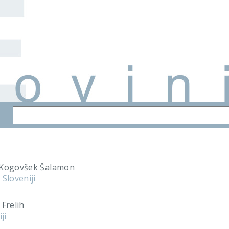
a Kogovšek Šalamon
Sloveniji
 Frelih
ji