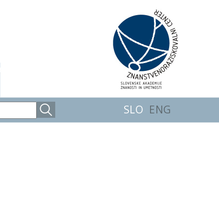
SLO
ENG