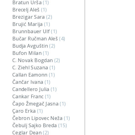
Bratun Urša
(1)
Brecelj Aleš
(1)
Brezigar Sara
(2)
Brujić Marija
(1)
Brunnbauer Ulf
(1)
Bučar Ručman Aleš
(4)
Budja Avguštin
(2)
Bufon Milan
(1)
C. Novak Bogdan
(2)
C. Ziehl Suzana
(1)
Callan Eamonn
(1)
Čančar Ivana
(1)
Candellero Julia
(1)
Cankar Franc
(1)
Čapo Žmegač Jasna
(1)
Çaro Erka
(1)
Čebron Lipovec Neža
(1)
Čebulj Sajko Breda
(15)
Ceglar Dean
(2)