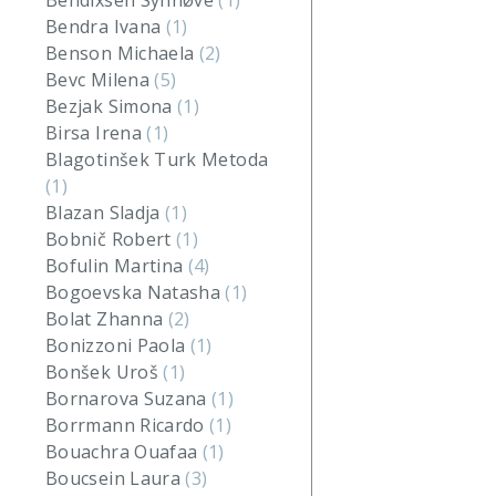
Bendixsen Synnøve
(1)
Bendra Ivana
(1)
Benson Michaela
(2)
Bevc Milena
(5)
Bezjak Simona
(1)
Birsa Irena
(1)
Blagotinšek Turk Metoda
(1)
Blazan Sladja
(1)
Bobnič Robert
(1)
Bofulin Martina
(4)
Bogoevska Natasha
(1)
Bolat Zhanna
(2)
Bonizzoni Paola
(1)
Bonšek Uroš
(1)
Bornarova Suzana
(1)
Borrmann Ricardo
(1)
Bouachra Ouafaa
(1)
Boucsein Laura
(3)