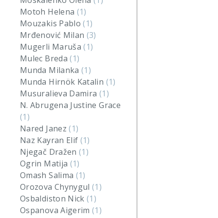
Moskalenko Olena
(1)
Motoh Helena
(1)
Mouzakis Pablo
(1)
Mrđenović Milan
(3)
Mugerli Maruša
(1)
Mulec Breda
(1)
Munda Milanka
(1)
Munda Hirnök Katalin
(1)
Musuralieva Damira
(1)
N. Abrugena Justine Grace
(1)
Nared Janez
(1)
Naz Kayran Elif
(1)
Njegač Dražen
(1)
Ogrin Matija
(1)
Omash Salima
(1)
Orozova Chynygul
(1)
Osbaldiston Nick
(1)
Ospanova Aigerim
(1)