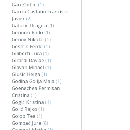
Gao Zhibin
(1)
García Castaño Francisco
Javier
(2)
Gatarić Dragica
(1)
Genorio Rado
(1)
Genov Nikolai
(1)
Gestrin Ferdo
(1)
Giliberti Luca
(1)
Girardi Davide
(1)
Glavan Mihael
(1)
Glušič Helga
(1)
Godina Golija Maja
(1)
Goenechea Permisán
Cristina
(1)
Gogić Kristina
(1)
Golić Rajko
(1)
Golob Tea
(1)
Gombač Jure
(8)