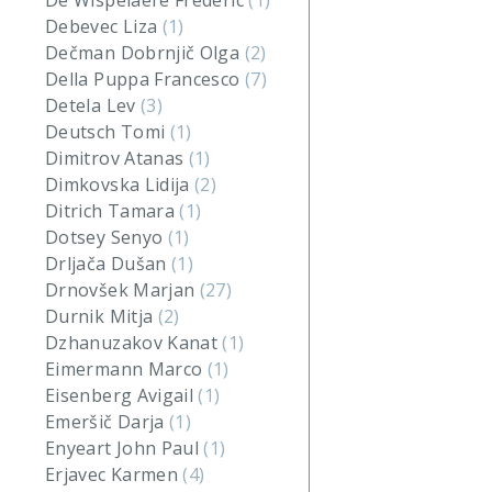
De Wispelaere Frederic
(1)
Debevec Liza
(1)
Dečman Dobrnjič Olga
(2)
Della Puppa Francesco
(7)
Detela Lev
(3)
Deutsch Tomi
(1)
Dimitrov Atanas
(1)
Dimkovska Lidija
(2)
Ditrich Tamara
(1)
Dotsey Senyo
(1)
Drljača Dušan
(1)
Drnovšek Marjan
(27)
Durnik Mitja
(2)
Dzhanuzakov Kanat
(1)
Eimermann Marco
(1)
Eisenberg Avigail
(1)
Emeršič Darja
(1)
Enyeart John Paul
(1)
Erjavec Karmen
(4)