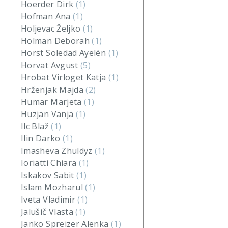
Hoerder Dirk
(1)
Hofman Ana
(1)
Holjevac Željko
(1)
Holman Deborah
(1)
Horst Soledad Ayelén
(1)
Horvat Avgust
(5)
Hrobat Virloget Katja
(1)
Hrženjak Majda
(2)
Humar Marjeta
(1)
Huzjan Vanja
(1)
Ilc Blaž
(1)
Ilin Darko
(1)
Imasheva Zhuldyz
(1)
Ioriatti Chiara
(1)
Iskakov Sabit
(1)
Islam Mozharul
(1)
Iveta Vladimir
(1)
Jalušič Vlasta
(1)
Janko Spreizer Alenka
(1)