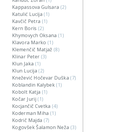
Kanduč Zoran
(1)
Kappassova Gulsara
(2)
Katulić Lucija
(1)
Kavčič Petra
(1)
Kern Boris
(2)
Khymovych Oksana
(1)
Klavora Marko
(1)
Klemenčič Matjaž
(8)
Klinar Peter
(3)
Klun Jaka
(1)
Klun Lucija
(2)
Knežević Hočevar Duška
(7)
Koblandin Kalybek
(1)
Kobolt Katja
(1)
Kočar Jurij
(1)
Kocjančič Cvetka
(4)
Koderman Miha
(1)
Kodrič Majda
(7)
Kogovšek Šalamon Neža
(3)