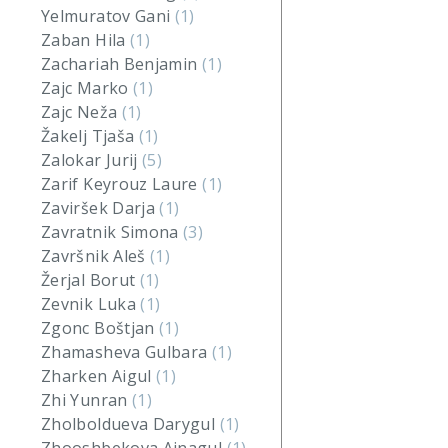
Yelmuratov Gani
(1)
Zaban Hila
(1)
Zachariah Benjamin
(1)
Zajc Marko
(1)
Zajc Neža
(1)
Žakelj Tjaša
(1)
Zalokar Jurij
(5)
Zarif Keyrouz Laure
(1)
Zaviršek Darja
(1)
Zavratnik Simona
(3)
Završnik Aleš
(1)
Žerjal Borut
(1)
Zevnik Luka
(1)
Zgonc Boštjan
(1)
Zhamasheva Gulbara
(1)
Zharken Aigul
(1)
Zhi Yunran
(1)
Zholboldueva Darygul
(1)