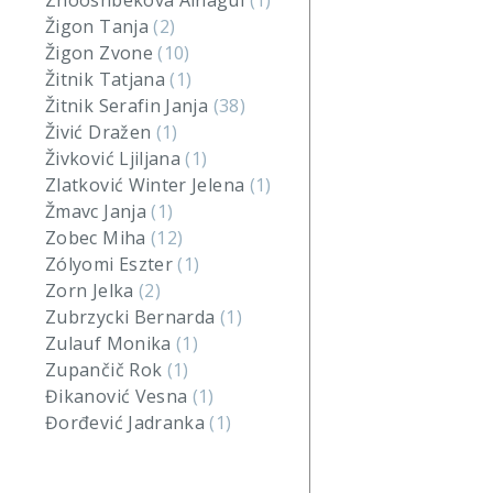
Zhooshbekova Ainagul
(1)
Žigon Tanja
(2)
Žigon Zvone
(10)
Žitnik Tatjana
(1)
Žitnik Serafin Janja
(38)
Živić Dražen
(1)
Živković Ljiljana
(1)
Zlatković Winter Jelena
(1)
Žmavc Janja
(1)
Zobec Miha
(12)
Zólyomi Eszter
(1)
Zorn Jelka
(2)
Zubrzycki Bernarda
(1)
Zulauf Monika
(1)
Zupančič Rok
(1)
Đikanović Vesna
(1)
Đorđević Jadranka
(1)