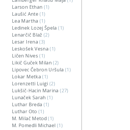
Lamberger Khatib Maja
(1)
Larson Ethan
(1)
Laušić Ante
(1)
Lea Martha
(1)
Ledinek Lozej Špela
(1)
Lenarčič Blaž
(2)
Lesar Irena
(3)
Leskošek Vesna
(1)
Ličen Nives
(1)
Likič Guček Milan
(2)
Lipovec Čebron Uršula
(1)
Lokar Metka
(1)
Lorenzetti Luigi
(2)
Lukšič-Hacin Marina
(27)
Lunaček Sarah
(1)
Luthar Breda
(1)
Luthar Oto
(1)
M. Milač Metod
(1)
M. Pomedli Michael
(1)