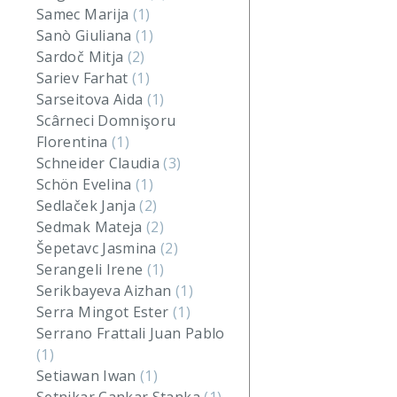
Samec Marija
(1)
Sanò Giuliana
(1)
Sardoč Mitja
(2)
Sariev Farhat
(1)
Sarseitova Aida
(1)
Scârneci Domnişoru
Florentina
(1)
Schneider Claudia
(3)
Schön Evelina
(1)
Sedlaček Janja
(2)
Sedmak Mateja
(2)
Šepetavc Jasmina
(2)
Serangeli Irene
(1)
Serikbayeva Aizhan
(1)
Serra Mingot Ester
(1)
Serrano Frattali Juan Pablo
(1)
Setiawan Iwan
(1)