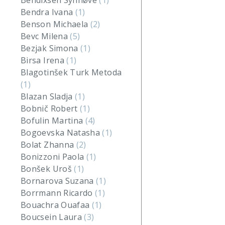
Bendixsen Synnøve
(1)
Bendra Ivana
(1)
Benson Michaela
(2)
Bevc Milena
(5)
Bezjak Simona
(1)
Birsa Irena
(1)
Blagotinšek Turk Metoda
(1)
Blazan Sladja
(1)
Bobnič Robert
(1)
Bofulin Martina
(4)
Bogoevska Natasha
(1)
Bolat Zhanna
(2)
Bonizzoni Paola
(1)
Bonšek Uroš
(1)
Bornarova Suzana
(1)
Borrmann Ricardo
(1)
Bouachra Ouafaa
(1)
Boucsein Laura
(3)