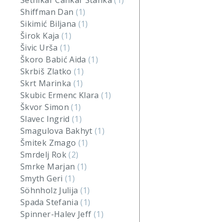
Setnikar Cankar Stanka
(1)
Shiffman Dan
(1)
Sikimić Biljana
(1)
Širok Kaja
(1)
Šivic Urša
(1)
Škoro Babić Aida
(1)
Skrbiš Zlatko
(1)
Skrt Marinka
(1)
Skubic Ermenc Klara
(1)
Škvor Simon
(1)
Slavec Ingrid
(1)
Smagulova Bakhyt
(1)
Šmitek Zmago
(1)
Smrdelj Rok
(2)
Smrke Marjan
(1)
Smyth Geri
(1)
Söhnholz Julija
(1)
Spada Stefania
(1)
Spinner-Halev Jeff
(1)