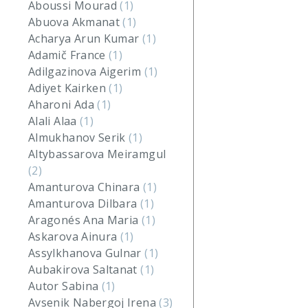
Aboussi Mourad
(1)
Abuova Akmanat
(1)
Acharya Arun Kumar
(1)
Adamič France
(1)
Adilgazinova Aigerim
(1)
Adiyet Kairken
(1)
Aharoni Ada
(1)
Alali Alaa
(1)
Almukhanov Serik
(1)
Altybassarova Meiramgul
(2)
Amanturova Chinara
(1)
Amanturova Dilbara
(1)
Aragonés Ana Maria
(1)
Askarova Ainura
(1)
Assylkhanova Gulnar
(1)
Aubakirova Saltanat
(1)
Autor Sabina
(1)
Avsenik Nabergoj Irena
(3)