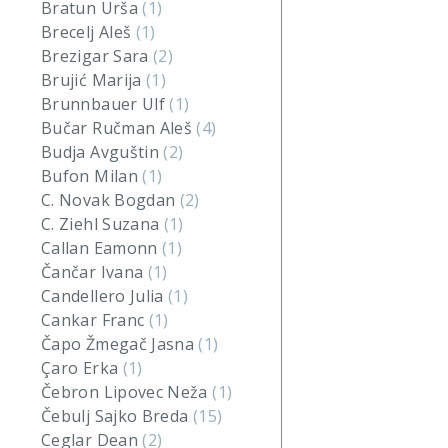
Bratun Urša
(1)
Brecelj Aleš
(1)
Brezigar Sara
(2)
Brujić Marija
(1)
Brunnbauer Ulf
(1)
Bučar Ručman Aleš
(4)
Budja Avguštin
(2)
Bufon Milan
(1)
C. Novak Bogdan
(2)
C. Ziehl Suzana
(1)
Callan Eamonn
(1)
Čančar Ivana
(1)
Candellero Julia
(1)
Cankar Franc
(1)
Čapo Žmegač Jasna
(1)
Çaro Erka
(1)
Čebron Lipovec Neža
(1)
Čebulj Sajko Breda
(15)
Ceglar Dean
(2)