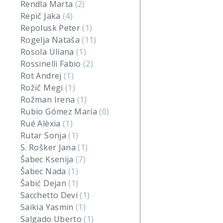
Rendla Marta
(2)
Repič Jaka
(4)
Repolusk Peter
(1)
Rogelja Nataša
(11)
Rosola Uliana
(1)
Rossinelli Fabio
(2)
Rot Andrej
(1)
Rožič Megi
(1)
Rožman Irena
(1)
Rubio Gómez María
(0)
Rué Alèxia
(1)
Rutar Sonja
(1)
S. Rošker Jana
(1)
Šabec Ksenija
(7)
Šabec Nada
(1)
Šabić Dejan
(1)
Sacchetto Devi
(1)
Saikia Yasmin
(1)
Salgado Uberto
(1)