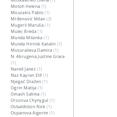
Moskalenko Olena
(1)
Motoh Helena
(1)
Mouzakis Pablo
(1)
Mrđenović Milan
(3)
Mugerli Maruša
(1)
Mulec Breda
(1)
Munda Milanka
(1)
Munda Hirnök Katalin
(1)
Musuralieva Damira
(1)
N. Abrugena Justine Grace
(1)
Nared Janez
(1)
Naz Kayran Elif
(1)
Njegač Dražen
(1)
Ogrin Matija
(1)
Omash Salima
(1)
Orozova Chynygul
(1)
Osbaldiston Nick
(1)
Ospanova Aigerim
(1)