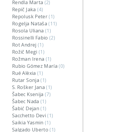
Rendla Marta
(2)
Repič Jaka
(4)
Repolusk Peter
(1)
Rogelja Nataša
(11)
Rosola Uliana
(1)
Rossinelli Fabio
(2)
Rot Andrej
(1)
Rožič Megi
(1)
Rožman Irena
(1)
Rubio Gómez María
(0)
Rué Alèxia
(1)
Rutar Sonja
(1)
S. Rošker Jana
(1)
Šabec Ksenija
(7)
Šabec Nada
(1)
Šabić Dejan
(1)
Sacchetto Devi
(1)
Saikia Yasmin
(1)
Salgado Uberto
(1)