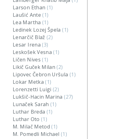
Lamberger Khatib Maja
(1)
Larson Ethan
(1)
Laušić Ante
(1)
Lea Martha
(1)
Ledinek Lozej Špela
(1)
Lenarčič Blaž
(2)
Lesar Irena
(3)
Leskošek Vesna
(1)
Ličen Nives
(1)
Likič Guček Milan
(2)
Lipovec Čebron Uršula
(1)
Lokar Metka
(1)
Lorenzetti Luigi
(2)
Lukšič-Hacin Marina
(27)
Lunaček Sarah
(1)
Luthar Breda
(1)
Luthar Oto
(1)
M. Milač Metod
(1)
M. Pomedli Michael
(1)