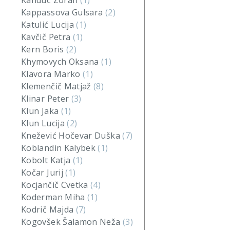
Kanduč Zoran
(1)
Kappassova Gulsara
(2)
Katulić Lucija
(1)
Kavčič Petra
(1)
Kern Boris
(2)
Khymovych Oksana
(1)
Klavora Marko
(1)
Klemenčič Matjaž
(8)
Klinar Peter
(3)
Klun Jaka
(1)
Klun Lucija
(2)
Knežević Hočevar Duška
(7)
Koblandin Kalybek
(1)
Kobolt Katja
(1)
Kočar Jurij
(1)
Kocjančič Cvetka
(4)
Koderman Miha
(1)
Kodrič Majda
(7)
Kogovšek Šalamon Neža
(3)