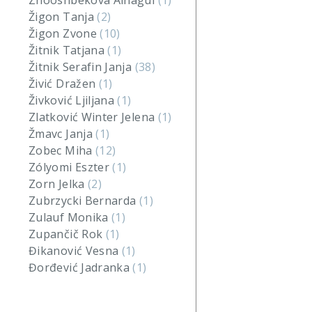
Zhooshbekova Ainagul
(1)
Žigon Tanja
(2)
Žigon Zvone
(10)
Žitnik Tatjana
(1)
Žitnik Serafin Janja
(38)
Živić Dražen
(1)
Živković Ljiljana
(1)
Zlatković Winter Jelena
(1)
Žmavc Janja
(1)
Zobec Miha
(12)
Zólyomi Eszter
(1)
Zorn Jelka
(2)
Zubrzycki Bernarda
(1)
Zulauf Monika
(1)
Zupančič Rok
(1)
Đikanović Vesna
(1)
Đorđević Jadranka
(1)