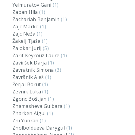
Yelmuratov Gani
(1)
Zaban Hila
(1)
Zachariah Benjamin
(1)
Zajc Marko
(1)
Zajc Neža
(1)
Žakelj Tjaša
(1)
Zalokar Jurij
(5)
Zarif Keyrouz Laure
(1)
Zaviršek Darja
(1)
Zavratnik Simona
(3)
Završnik Aleš
(1)
Žerjal Borut
(1)
Zevnik Luka
(1)
Zgonc Boštjan
(1)
Zhamasheva Gulbara
(1)
Zharken Aigul
(1)
Zhi Yunran
(1)
Zholboldueva Darygul
(1)