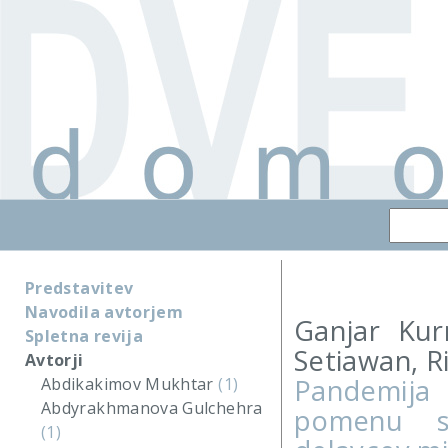
Predstavitev
Navodila avtorjem
Ganjar Kur
Spletna revija
Setiawan, 
Avtorji
Pandemija
Abdikakimov Mukhtar
(1)
Abdyrakhmanova Gulchehra
pomenu st
(1)