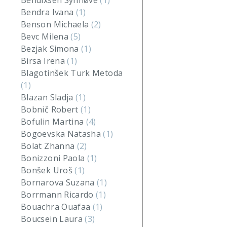
Bendixsen Synnøve
(1)
Bendra Ivana
(1)
Benson Michaela
(2)
Bevc Milena
(5)
Bezjak Simona
(1)
Birsa Irena
(1)
Blagotinšek Turk Metoda
(1)
Blazan Sladja
(1)
Bobnič Robert
(1)
Bofulin Martina
(4)
Bogoevska Natasha
(1)
Bolat Zhanna
(2)
Bonizzoni Paola
(1)
Bonšek Uroš
(1)
Bornarova Suzana
(1)
Borrmann Ricardo
(1)
Bouachra Ouafaa
(1)
Boucsein Laura
(3)