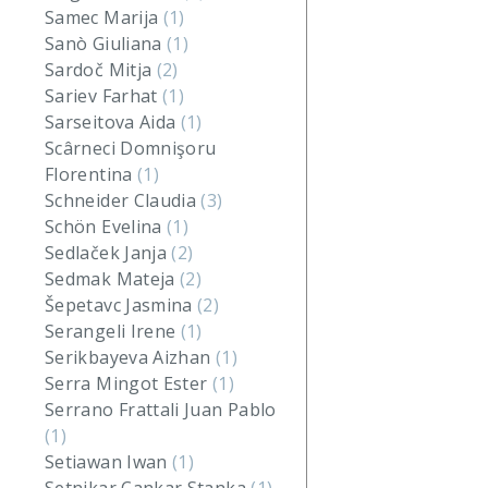
Samec Marija
(1)
Sanò Giuliana
(1)
Sardoč Mitja
(2)
Sariev Farhat
(1)
Sarseitova Aida
(1)
Scârneci Domnişoru
Florentina
(1)
Schneider Claudia
(3)
Schön Evelina
(1)
Sedlaček Janja
(2)
Sedmak Mateja
(2)
Šepetavc Jasmina
(2)
Serangeli Irene
(1)
Serikbayeva Aizhan
(1)
Serra Mingot Ester
(1)
Serrano Frattali Juan Pablo
(1)
Setiawan Iwan
(1)