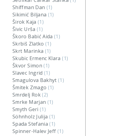
Setnikar Cankar Stanka
(1)
Shiffman Dan
(1)
Sikimić Biljana
(1)
Širok Kaja
(1)
Šivic Urša
(1)
Škoro Babić Aida
(1)
Skrbiš Zlatko
(1)
Skrt Marinka
(1)
Skubic Ermenc Klara
(1)
Škvor Simon
(1)
Slavec Ingrid
(1)
Smagulova Bakhyt
(1)
Šmitek Zmago
(1)
Smrdelj Rok
(2)
Smrke Marjan
(1)
Smyth Geri
(1)
Söhnholz Julija
(1)
Spada Stefania
(1)
Spinner-Halev Jeff
(1)