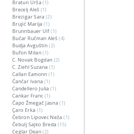
Bratun Urša
(1)
Brecelj Aleš
(1)
Brezigar Sara
(2)
Brujić Marija
(1)
Brunnbauer Ulf
(1)
Bučar Ručman Aleš
(4)
Budja Avguštin
(2)
Bufon Milan
(1)
C. Novak Bogdan
(2)
C. Ziehl Suzana
(1)
Callan Eamonn
(1)
Čančar Ivana
(1)
Candellero Julia
(1)
Cankar Franc
(1)
Čapo Žmegač Jasna
(1)
Çaro Erka
(1)
Čebron Lipovec Neža
(1)
Čebulj Sajko Breda
(15)
Ceglar Dean
(2)