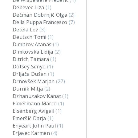
De Wispelaere Frederic
(1)
Debevec Liza
(1)
Dečman Dobrnjič Olga
(2)
Della Puppa Francesco
(7)
Detela Lev
(3)
Deutsch Tomi
(1)
Dimitrov Atanas
(1)
Dimkovska Lidija
(2)
Ditrich Tamara
(1)
Dotsey Senyo
(1)
Drljača Dušan
(1)
Drnovšek Marjan
(27)
Durnik Mitja
(2)
Dzhanuzakov Kanat
(1)
Eimermann Marco
(1)
Eisenberg Avigail
(1)
Emeršič Darja
(1)
Enyeart John Paul
(1)
Erjavec Karmen
(4)