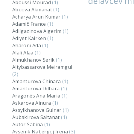
delavcev m
Aboussi Mourad
(1)
Abuova Akmanat
(1)
Acharya Arun Kumar
(1)
Adamič France
(1)
Adilgazinova Aigerim
(1)
Adiyet Kairken
(1)
Aharoni Ada
(1)
Alali Alaa
(1)
Almukhanov Serik
(1)
Altybassarova Meiramgul
(2)
Amanturova Chinara
(1)
Amanturova Dilbara
(1)
Aragonés Ana Maria
(1)
Askarova Ainura
(1)
Assylkhanova Gulnar
(1)
Aubakirova Saltanat
(1)
Autor Sabina
(1)
Avsenik Nabergoj Irena
(3)