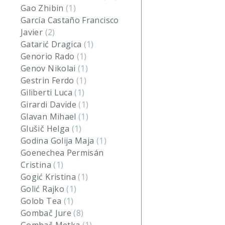
Gao Zhibin
(1)
García Castaño Francisco
Javier
(2)
Gatarić Dragica
(1)
Genorio Rado
(1)
Genov Nikolai
(1)
Gestrin Ferdo
(1)
Giliberti Luca
(1)
Girardi Davide
(1)
Glavan Mihael
(1)
Glušič Helga
(1)
Godina Golija Maja
(1)
Goenechea Permisán
Cristina
(1)
Gogić Kristina
(1)
Golić Rajko
(1)
Golob Tea
(1)
Gombač Jure
(8)