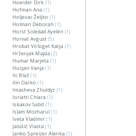
Hoerder Dirk
(1)
Hofman Ana
(1)
Holjevac Željko
(1)
Holman Deborah
(1)
Horst Soledad Ayelén
(1)
Horvat Avgust
(5)
Hrobat Virloget Katja
(1)
Hrženjak Majda
(2)
Humar Marjeta
(1)
Huzjan Vanja
(1)
Ilc Blaž
(1)
Ilin Darko
(1)
Imasheva Zhuldyz
(1)
Ioriatti Chiara
(1)
Iskakov Sabit
(1)
Islam Mozharul
(1)
Iveta Vladimir
(1)
Jalušič Vlasta
(1)
Janko Spreizer Alenka
(1)