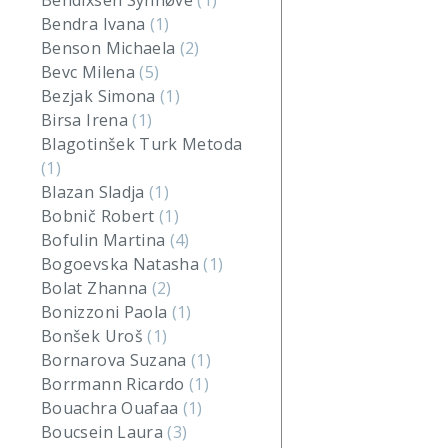
Bendixsen Synnøve
(1)
Bendra Ivana
(1)
Benson Michaela
(2)
Bevc Milena
(5)
Bezjak Simona
(1)
Birsa Irena
(1)
Blagotinšek Turk Metoda
(1)
Blazan Sladja
(1)
Bobnič Robert
(1)
Bofulin Martina
(4)
Bogoevska Natasha
(1)
Bolat Zhanna
(2)
Bonizzoni Paola
(1)
Bonšek Uroš
(1)
Bornarova Suzana
(1)
Borrmann Ricardo
(1)
Bouachra Ouafaa
(1)
Boucsein Laura
(3)