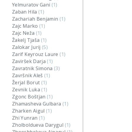
Yelmuratov Gani
(1)
Zaban Hila
(1)
Zachariah Benjamin
(1)
Zajc Marko
(1)
Zajc Neža
(1)
Žakelj Tjaša
(1)
Zalokar Jurij
(5)
Zarif Keyrouz Laure
(1)
Zaviršek Darja
(1)
Zavratnik Simona
(3)
Završnik Aleš
(1)
Žerjal Borut
(1)
Zevnik Luka
(1)
Zgonc Boštjan
(1)
Zhamasheva Gulbara
(1)
Zharken Aigul
(1)
Zhi Yunran
(1)
Zholboldueva Darygul
(1)