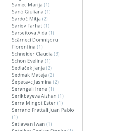
Samec Marija
(1)
Sanò Giuliana
(1)
Sardoč Mitja
(2)
Sariev Farhat
(1)
Sarseitova Aida
(1)
Scârneci Domnişoru
Florentina
(1)
Schneider Claudia
(3)
Schön Evelina
(1)
Sedlaček Janja
(2)
Sedmak Mateja
(2)
Šepetavc Jasmina
(2)
Serangeli Irene
(1)
Serikbayeva Aizhan
(1)
Serra Mingot Ester
(1)
Serrano Frattali Juan Pablo
(1)
Setiawan Iwan
(1)