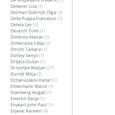
De Wispelaere Frederic
(1)
Debevec Liza
(1)
Dečman Dobrnjič Olga
(2)
Della Puppa Francesco
(7)
Detela Lev
(3)
Deutsch Tomi
(1)
Dimitrov Atanas
(1)
Dimkovska Lidija
(2)
Ditrich Tamara
(1)
Dotsey Senyo
(1)
Drljača Dušan
(1)
Drnovšek Marjan
(27)
Durnik Mitja
(2)
Dzhanuzakov Kanat
(1)
Eimermann Marco
(1)
Eisenberg Avigail
(1)
Emeršič Darja
(1)
Enyeart John Paul
(1)
Erjavec Karmen
(4)