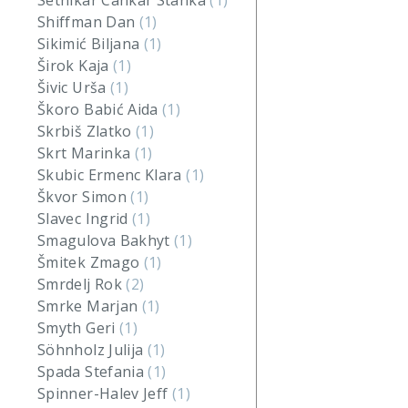
Setnikar Cankar Stanka
(1)
Shiffman Dan
(1)
Sikimić Biljana
(1)
Širok Kaja
(1)
Šivic Urša
(1)
Škoro Babić Aida
(1)
Skrbiš Zlatko
(1)
Skrt Marinka
(1)
Skubic Ermenc Klara
(1)
Škvor Simon
(1)
Slavec Ingrid
(1)
Smagulova Bakhyt
(1)
Šmitek Zmago
(1)
Smrdelj Rok
(2)
Smrke Marjan
(1)
Smyth Geri
(1)
Söhnholz Julija
(1)
Spada Stefania
(1)
Spinner-Halev Jeff
(1)