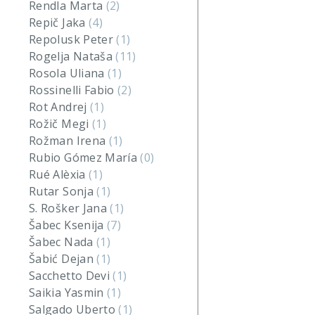
Rendla Marta
(2)
Repič Jaka
(4)
Repolusk Peter
(1)
Rogelja Nataša
(11)
Rosola Uliana
(1)
Rossinelli Fabio
(2)
Rot Andrej
(1)
Rožič Megi
(1)
Rožman Irena
(1)
Rubio Gómez María
(0)
Rué Alèxia
(1)
Rutar Sonja
(1)
S. Rošker Jana
(1)
Šabec Ksenija
(7)
Šabec Nada
(1)
Šabić Dejan
(1)
Sacchetto Devi
(1)
Saikia Yasmin
(1)
Salgado Uberto
(1)