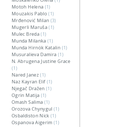
Moskalenko Olena
(1)
Motoh Helena
(1)
Mouzakis Pablo
(1)
Mrđenović Milan
(3)
Mugerli Maruša
(1)
Mulec Breda
(1)
Munda Milanka
(1)
Munda Hirnök Katalin
(1)
Musuralieva Damira
(1)
N. Abrugena Justine Grace
(1)
Nared Janez
(1)
Naz Kayran Elif
(1)
Njegač Dražen
(1)
Ogrin Matija
(1)
Omash Salima
(1)
Orozova Chynygul
(1)
Osbaldiston Nick
(1)
Ospanova Aigerim
(1)