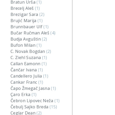
Bratun Urša
(1)
Brecelj Aleš
(1)
Brezigar Sara
(2)
Brujić Marija
(1)
Brunnbauer Ulf
(1)
Bučar Ručman Aleš
(4)
Budja Avguštin
(2)
Bufon Milan
(1)
C. Novak Bogdan
(2)
C. Ziehl Suzana
(1)
Callan Eamonn
(1)
Čančar Ivana
(1)
Candellero Julia
(1)
Cankar Franc
(1)
Čapo Žmegač Jasna
(1)
Çaro Erka
(1)
Čebron Lipovec Neža
(1)
Čebulj Sajko Breda
(15)
Ceglar Dean
(2)