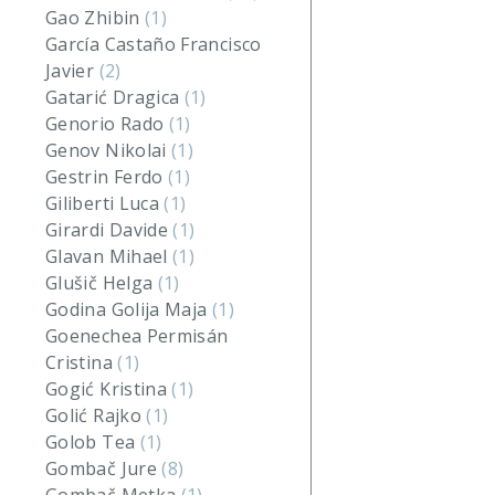
Gao Zhibin
(1)
García Castaño Francisco
Javier
(2)
Gatarić Dragica
(1)
Genorio Rado
(1)
Genov Nikolai
(1)
Gestrin Ferdo
(1)
Giliberti Luca
(1)
Girardi Davide
(1)
Glavan Mihael
(1)
Glušič Helga
(1)
Godina Golija Maja
(1)
Goenechea Permisán
Cristina
(1)
Gogić Kristina
(1)
Golić Rajko
(1)
Golob Tea
(1)
Gombač Jure
(8)