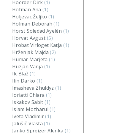
Hoerder Dirk
(1)
Hofman Ana
(1)
Holjevac Željko
(1)
Holman Deborah
(1)
Horst Soledad Ayelén
(1)
Horvat Avgust
(5)
Hrobat Virloget Katja
(1)
Hrženjak Majda
(2)
Humar Marjeta
(1)
Huzjan Vanja
(1)
Ilc Blaž
(1)
Ilin Darko
(1)
Imasheva Zhuldyz
(1)
Ioriatti Chiara
(1)
Iskakov Sabit
(1)
Islam Mozharul
(1)
Iveta Vladimir
(1)
Jalušič Vlasta
(1)
Janko Spreizer Alenka
(1)