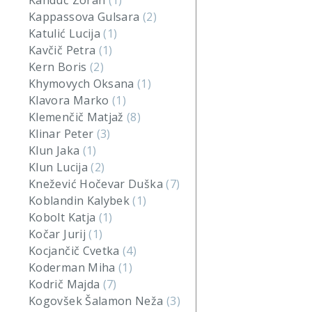
Kanduč Zoran
(1)
Kappassova Gulsara
(2)
Katulić Lucija
(1)
Kavčič Petra
(1)
Kern Boris
(2)
Khymovych Oksana
(1)
Klavora Marko
(1)
Klemenčič Matjaž
(8)
Klinar Peter
(3)
Klun Jaka
(1)
Klun Lucija
(2)
Knežević Hočevar Duška
(7)
Koblandin Kalybek
(1)
Kobolt Katja
(1)
Kočar Jurij
(1)
Kocjančič Cvetka
(4)
Koderman Miha
(1)
Kodrič Majda
(7)
Kogovšek Šalamon Neža
(3)