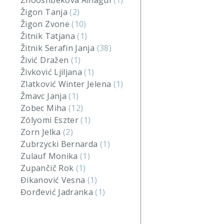
Zhooshbekova Ainagul
(1)
Žigon Tanja
(2)
Žigon Zvone
(10)
Žitnik Tatjana
(1)
Žitnik Serafin Janja
(38)
Živić Dražen
(1)
Živković Ljiljana
(1)
Zlatković Winter Jelena
(1)
Žmavc Janja
(1)
Zobec Miha
(12)
Zólyomi Eszter
(1)
Zorn Jelka
(2)
Zubrzycki Bernarda
(1)
Zulauf Monika
(1)
Zupančič Rok
(1)
Đikanović Vesna
(1)
Đorđević Jadranka
(1)