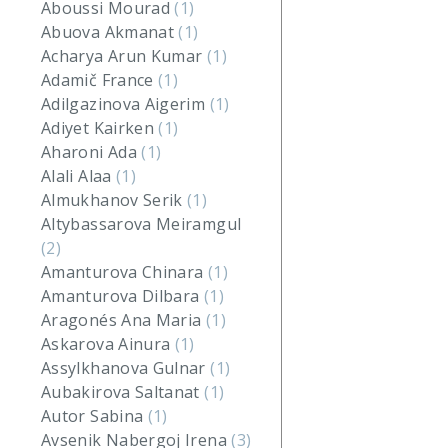
Aboussi Mourad
(1)
Abuova Akmanat
(1)
Acharya Arun Kumar
(1)
Adamič France
(1)
Adilgazinova Aigerim
(1)
Adiyet Kairken
(1)
Aharoni Ada
(1)
Alali Alaa
(1)
Almukhanov Serik
(1)
Altybassarova Meiramgul
(2)
Amanturova Chinara
(1)
Amanturova Dilbara
(1)
Aragonés Ana Maria
(1)
Askarova Ainura
(1)
Assylkhanova Gulnar
(1)
Aubakirova Saltanat
(1)
Autor Sabina
(1)
Avsenik Nabergoj Irena
(3)