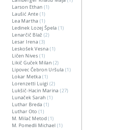
Lamberger Khatib Maja
(1)
Larson Ethan
(1)
Laušić Ante
(1)
Lea Martha
(1)
Ledinek Lozej Špela
(1)
Lenarčič Blaž
(2)
Lesar Irena
(3)
Leskošek Vesna
(1)
Ličen Nives
(1)
Likič Guček Milan
(2)
Lipovec Čebron Uršula
(1)
Lokar Metka
(1)
Lorenzetti Luigi
(2)
Lukšič-Hacin Marina
(27)
Lunaček Sarah
(1)
Luthar Breda
(1)
Luthar Oto
(1)
M. Milač Metod
(1)
M. Pomedli Michael
(1)