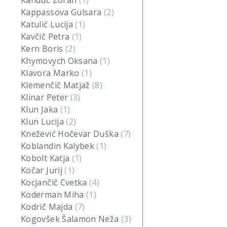
Kanduč Zoran
(1)
Kappassova Gulsara
(2)
Katulić Lucija
(1)
Kavčič Petra
(1)
Kern Boris
(2)
Khymovych Oksana
(1)
Klavora Marko
(1)
Klemenčič Matjaž
(8)
Klinar Peter
(3)
Klun Jaka
(1)
Klun Lucija
(2)
Knežević Hočevar Duška
(7)
Koblandin Kalybek
(1)
Kobolt Katja
(1)
Kočar Jurij
(1)
Kocjančič Cvetka
(4)
Koderman Miha
(1)
Kodrič Majda
(7)
Kogovšek Šalamon Neža
(3)