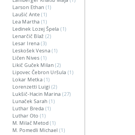
Lamberger Khatib Maja
(1)
Larson Ethan
(1)
Laušić Ante
(1)
Lea Martha
(1)
Ledinek Lozej Špela
(1)
Lenarčič Blaž
(2)
Lesar Irena
(3)
Leskošek Vesna
(1)
Ličen Nives
(1)
Likič Guček Milan
(2)
Lipovec Čebron Uršula
(1)
Lokar Metka
(1)
Lorenzetti Luigi
(2)
Lukšič-Hacin Marina
(27)
Lunaček Sarah
(1)
Luthar Breda
(1)
Luthar Oto
(1)
M. Milač Metod
(1)
M. Pomedli Michael
(1)