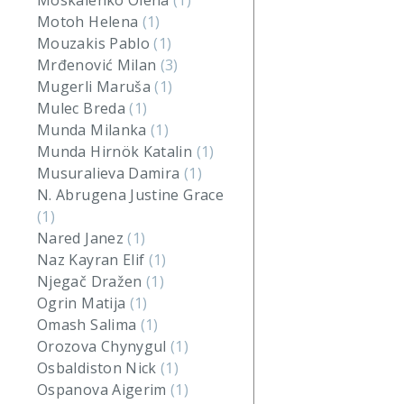
Moskalenko Olena
(1)
Motoh Helena
(1)
Mouzakis Pablo
(1)
Mrđenović Milan
(3)
Mugerli Maruša
(1)
Mulec Breda
(1)
Munda Milanka
(1)
Munda Hirnök Katalin
(1)
Musuralieva Damira
(1)
N. Abrugena Justine Grace
(1)
Nared Janez
(1)
Naz Kayran Elif
(1)
Njegač Dražen
(1)
Ogrin Matija
(1)
Omash Salima
(1)
Orozova Chynygul
(1)
Osbaldiston Nick
(1)
Ospanova Aigerim
(1)