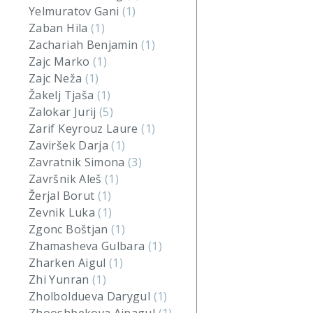
Yelmuratov Gani
(1)
Zaban Hila
(1)
Zachariah Benjamin
(1)
Zajc Marko
(1)
Zajc Neža
(1)
Žakelj Tjaša
(1)
Zalokar Jurij
(5)
Zarif Keyrouz Laure
(1)
Zaviršek Darja
(1)
Zavratnik Simona
(3)
Završnik Aleš
(1)
Žerjal Borut
(1)
Zevnik Luka
(1)
Zgonc Boštjan
(1)
Zhamasheva Gulbara
(1)
Zharken Aigul
(1)
Zhi Yunran
(1)
Zholboldueva Darygul
(1)