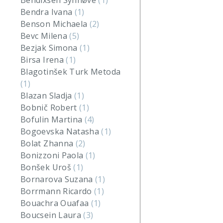
Bendixsen Synnøve
(1)
Bendra Ivana
(1)
Benson Michaela
(2)
Bevc Milena
(5)
Bezjak Simona
(1)
Birsa Irena
(1)
Blagotinšek Turk Metoda
(1)
Blazan Sladja
(1)
Bobnič Robert
(1)
Bofulin Martina
(4)
Bogoevska Natasha
(1)
Bolat Zhanna
(2)
Bonizzoni Paola
(1)
Bonšek Uroš
(1)
Bornarova Suzana
(1)
Borrmann Ricardo
(1)
Bouachra Ouafaa
(1)
Boucsein Laura
(3)