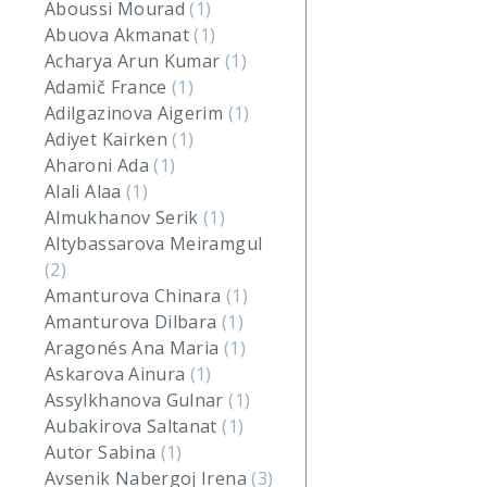
Aboussi Mourad
(1)
Abuova Akmanat
(1)
Acharya Arun Kumar
(1)
Adamič France
(1)
Adilgazinova Aigerim
(1)
Adiyet Kairken
(1)
Aharoni Ada
(1)
Alali Alaa
(1)
Almukhanov Serik
(1)
Altybassarova Meiramgul
(2)
Amanturova Chinara
(1)
Amanturova Dilbara
(1)
Aragonés Ana Maria
(1)
Askarova Ainura
(1)
Assylkhanova Gulnar
(1)
Aubakirova Saltanat
(1)
Autor Sabina
(1)
Avsenik Nabergoj Irena
(3)