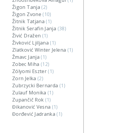
Zhooshbekova Ainagul
(1)
Žigon Tanja
(2)
Žigon Zvone
(10)
Žitnik Tatjana
(1)
Žitnik Serafin Janja
(38)
Živić Dražen
(1)
Živković Ljiljana
(1)
Zlatković Winter Jelena
(1)
Žmavc Janja
(1)
Zobec Miha
(12)
Zólyomi Eszter
(1)
Zorn Jelka
(2)
Zubrzycki Bernarda
(1)
Zulauf Monika
(1)
Zupančič Rok
(1)
Đikanović Vesna
(1)
Đorđević Jadranka
(1)