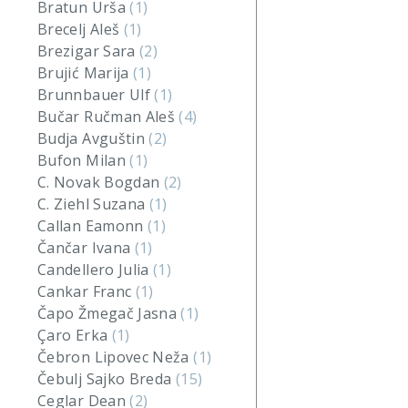
Bratun Urša
(1)
Brecelj Aleš
(1)
Brezigar Sara
(2)
Brujić Marija
(1)
Brunnbauer Ulf
(1)
Bučar Ručman Aleš
(4)
Budja Avguštin
(2)
Bufon Milan
(1)
C. Novak Bogdan
(2)
C. Ziehl Suzana
(1)
Callan Eamonn
(1)
Čančar Ivana
(1)
Candellero Julia
(1)
Cankar Franc
(1)
Čapo Žmegač Jasna
(1)
Çaro Erka
(1)
Čebron Lipovec Neža
(1)
Čebulj Sajko Breda
(15)
Ceglar Dean
(2)