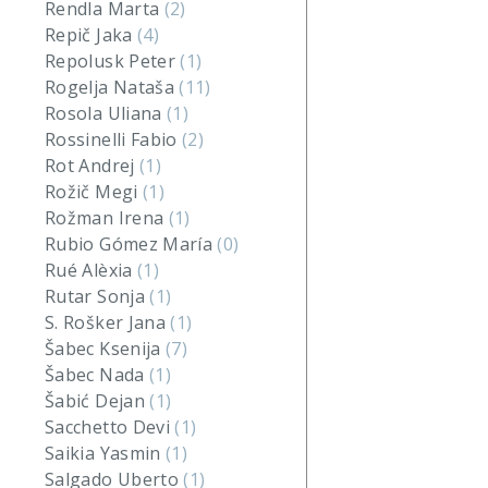
Rendla Marta
(2)
Repič Jaka
(4)
Repolusk Peter
(1)
Rogelja Nataša
(11)
Rosola Uliana
(1)
Rossinelli Fabio
(2)
Rot Andrej
(1)
Rožič Megi
(1)
Rožman Irena
(1)
Rubio Gómez María
(0)
Rué Alèxia
(1)
Rutar Sonja
(1)
S. Rošker Jana
(1)
Šabec Ksenija
(7)
Šabec Nada
(1)
Šabić Dejan
(1)
Sacchetto Devi
(1)
Saikia Yasmin
(1)
Salgado Uberto
(1)