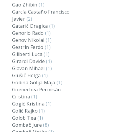
Gao Zhibin
(1)
García Castaño Francisco
Javier
(2)
Gatarić Dragica
(1)
Genorio Rado
(1)
Genov Nikolai
(1)
Gestrin Ferdo
(1)
Giliberti Luca
(1)
Girardi Davide
(1)
Glavan Mihael
(1)
Glušič Helga
(1)
Godina Golija Maja
(1)
Goenechea Permisán
Cristina
(1)
Gogić Kristina
(1)
Golić Rajko
(1)
Golob Tea
(1)
Gombač Jure
(8)