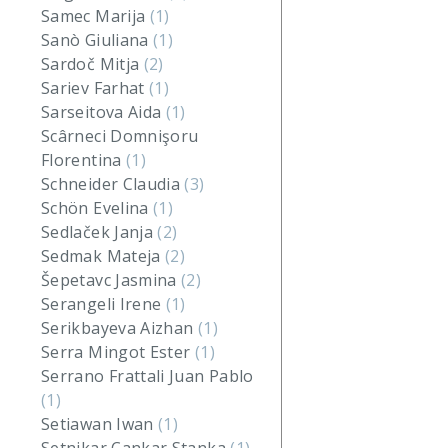
Samec Marija
(1)
Sanò Giuliana
(1)
Sardoč Mitja
(2)
Sariev Farhat
(1)
Sarseitova Aida
(1)
Scârneci Domnişoru
Florentina
(1)
Schneider Claudia
(3)
Schön Evelina
(1)
Sedlaček Janja
(2)
Sedmak Mateja
(2)
Šepetavc Jasmina
(2)
Serangeli Irene
(1)
Serikbayeva Aizhan
(1)
Serra Mingot Ester
(1)
Serrano Frattali Juan Pablo
(1)
Setiawan Iwan
(1)