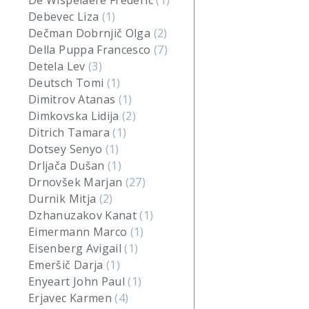
De Wispelaere Frederic
(1)
Debevec Liza
(1)
Dečman Dobrnjič Olga
(2)
Della Puppa Francesco
(7)
Detela Lev
(3)
Deutsch Tomi
(1)
Dimitrov Atanas
(1)
Dimkovska Lidija
(2)
Ditrich Tamara
(1)
Dotsey Senyo
(1)
Drljača Dušan
(1)
Drnovšek Marjan
(27)
Durnik Mitja
(2)
Dzhanuzakov Kanat
(1)
Eimermann Marco
(1)
Eisenberg Avigail
(1)
Emeršič Darja
(1)
Enyeart John Paul
(1)
Erjavec Karmen
(4)