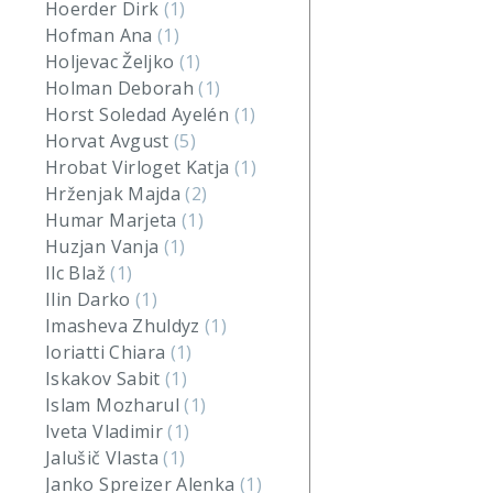
Hoerder Dirk
(1)
Hofman Ana
(1)
Holjevac Željko
(1)
Holman Deborah
(1)
Horst Soledad Ayelén
(1)
Horvat Avgust
(5)
Hrobat Virloget Katja
(1)
Hrženjak Majda
(2)
Humar Marjeta
(1)
Huzjan Vanja
(1)
Ilc Blaž
(1)
Ilin Darko
(1)
Imasheva Zhuldyz
(1)
Ioriatti Chiara
(1)
Iskakov Sabit
(1)
Islam Mozharul
(1)
Iveta Vladimir
(1)
Jalušič Vlasta
(1)
Janko Spreizer Alenka
(1)