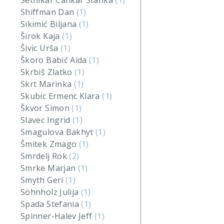
Setnikar Cankar Stanka
(1)
Shiffman Dan
(1)
Sikimić Biljana
(1)
Širok Kaja
(1)
Šivic Urša
(1)
Škoro Babić Aida
(1)
Skrbiš Zlatko
(1)
Skrt Marinka
(1)
Skubic Ermenc Klara
(1)
Škvor Simon
(1)
Slavec Ingrid
(1)
Smagulova Bakhyt
(1)
Šmitek Zmago
(1)
Smrdelj Rok
(2)
Smrke Marjan
(1)
Smyth Geri
(1)
Söhnholz Julija
(1)
Spada Stefania
(1)
Spinner-Halev Jeff
(1)