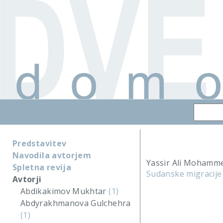
Predstavitev
Navodila avtorjem
Yassir Ali Mohamm
Spletna revija
Sudanske migracije i
Avtorji
Abdikakimov Mukhtar
(1)
Abdyrakhmanova Gulchehra
(1)