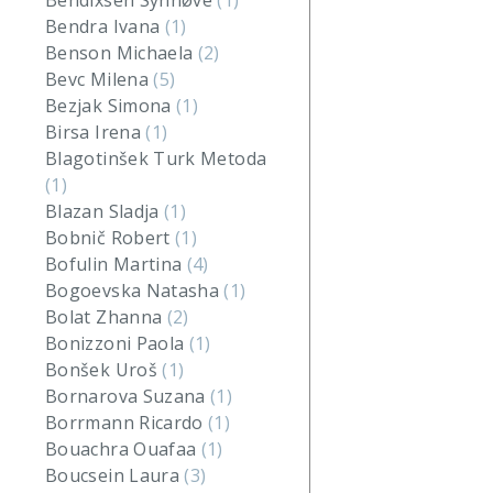
Bendixsen Synnøve
(1)
Bendra Ivana
(1)
Benson Michaela
(2)
Bevc Milena
(5)
Bezjak Simona
(1)
Birsa Irena
(1)
Blagotinšek Turk Metoda
(1)
Blazan Sladja
(1)
Bobnič Robert
(1)
Bofulin Martina
(4)
Bogoevska Natasha
(1)
Bolat Zhanna
(2)
Bonizzoni Paola
(1)
Bonšek Uroš
(1)
Bornarova Suzana
(1)
Borrmann Ricardo
(1)
Bouachra Ouafaa
(1)
Boucsein Laura
(3)