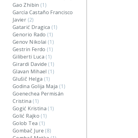
Gao Zhibin
(1)
García Castaño Francisco
Javier
(2)
Gatarić Dragica
(1)
Genorio Rado
(1)
Genov Nikolai
(1)
Gestrin Ferdo
(1)
Giliberti Luca
(1)
Girardi Davide
(1)
Glavan Mihael
(1)
Glušič Helga
(1)
Godina Golija Maja
(1)
Goenechea Permisán
Cristina
(1)
Gogić Kristina
(1)
Golić Rajko
(1)
Golob Tea
(1)
Gombač Jure
(8)