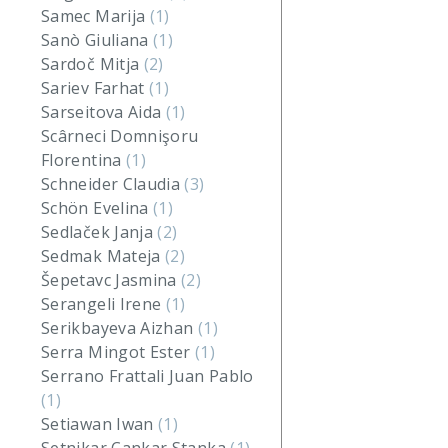
Samec Marija
(1)
Sanò Giuliana
(1)
Sardoč Mitja
(2)
Sariev Farhat
(1)
Sarseitova Aida
(1)
Scârneci Domnişoru
Florentina
(1)
Schneider Claudia
(3)
Schön Evelina
(1)
Sedlaček Janja
(2)
Sedmak Mateja
(2)
Šepetavc Jasmina
(2)
Serangeli Irene
(1)
Serikbayeva Aizhan
(1)
Serra Mingot Ester
(1)
Serrano Frattali Juan Pablo
(1)
Setiawan Iwan
(1)