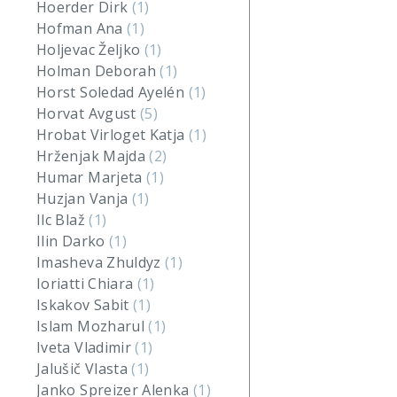
Hoerder Dirk
(1)
Hofman Ana
(1)
Holjevac Željko
(1)
Holman Deborah
(1)
Horst Soledad Ayelén
(1)
Horvat Avgust
(5)
Hrobat Virloget Katja
(1)
Hrženjak Majda
(2)
Humar Marjeta
(1)
Huzjan Vanja
(1)
Ilc Blaž
(1)
Ilin Darko
(1)
Imasheva Zhuldyz
(1)
Ioriatti Chiara
(1)
Iskakov Sabit
(1)
Islam Mozharul
(1)
Iveta Vladimir
(1)
Jalušič Vlasta
(1)
Janko Spreizer Alenka
(1)