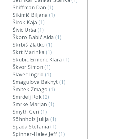
Setnikar Cankar Stanka
(1)
Shiffman Dan
(1)
Sikimić Biljana
(1)
Širok Kaja
(1)
Šivic Urša
(1)
Škoro Babić Aida
(1)
Skrbiš Zlatko
(1)
Skrt Marinka
(1)
Skubic Ermenc Klara
(1)
Škvor Simon
(1)
Slavec Ingrid
(1)
Smagulova Bakhyt
(1)
Šmitek Zmago
(1)
Smrdelj Rok
(2)
Smrke Marjan
(1)
Smyth Geri
(1)
Söhnholz Julija
(1)
Spada Stefania
(1)
Spinner-Halev Jeff
(1)