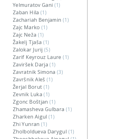
Yelmuratov Gani
(1)
Zaban Hila
(1)
Zachariah Benjamin
(1)
Zajc Marko
(1)
Zajc Neža
(1)
Žakelj Tjaša
(1)
Zalokar Jurij
(5)
Zarif Keyrouz Laure
(1)
Zaviršek Darja
(1)
Zavratnik Simona
(3)
Završnik Aleš
(1)
Žerjal Borut
(1)
Zevnik Luka
(1)
Zgonc Boštjan
(1)
Zhamasheva Gulbara
(1)
Zharken Aigul
(1)
Zhi Yunran
(1)
Zholboldueva Darygul
(1)