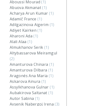
Aboussi Mourad
(1)
Abuova Akmanat
(1)
Acharya Arun Kumar
(1)
Adamič France
(1)
Adilgazinova Aigerim
(1)
Adiyet Kairken
(1)
Aharoni Ada
(1)
Alali Alaa
(1)
Almukhanov Serik
(1)
Altybassarova Meiramgul
(2)
Amanturova Chinara
(1)
Amanturova Dilbara
(1)
Aragonés Ana Maria
(1)
Askarova Ainura
(1)
Assylkhanova Gulnar
(1)
Aubakirova Saltanat
(1)
Autor Sabina
(1)
Avsenik Nabergoj Irena
(3)