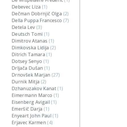
De Wispelaere Frederic
(1)
Debevec Liza
(1)
Dečman Dobrnjič Olga
(2)
Della Puppa Francesco
(7)
Detela Lev
(3)
Deutsch Tomi
(1)
Dimitrov Atanas
(1)
Dimkovska Lidija
(2)
Ditrich Tamara
(1)
Dotsey Senyo
(1)
Drljača Dušan
(1)
Drnovšek Marjan
(27)
Durnik Mitja
(2)
Dzhanuzakov Kanat
(1)
Eimermann Marco
(1)
Eisenberg Avigail
(1)
Emeršič Darja
(1)
Enyeart John Paul
(1)
Erjavec Karmen
(4)