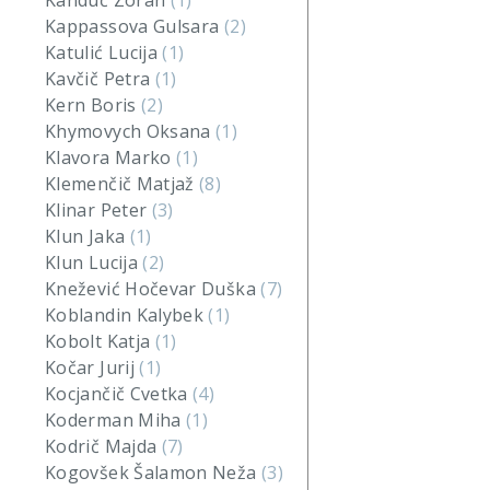
Kanduč Zoran
(1)
Kappassova Gulsara
(2)
Katulić Lucija
(1)
Kavčič Petra
(1)
Kern Boris
(2)
Khymovych Oksana
(1)
Klavora Marko
(1)
Klemenčič Matjaž
(8)
Klinar Peter
(3)
Klun Jaka
(1)
Klun Lucija
(2)
Knežević Hočevar Duška
(7)
Koblandin Kalybek
(1)
Kobolt Katja
(1)
Kočar Jurij
(1)
Kocjančič Cvetka
(4)
Koderman Miha
(1)
Kodrič Majda
(7)
Kogovšek Šalamon Neža
(3)