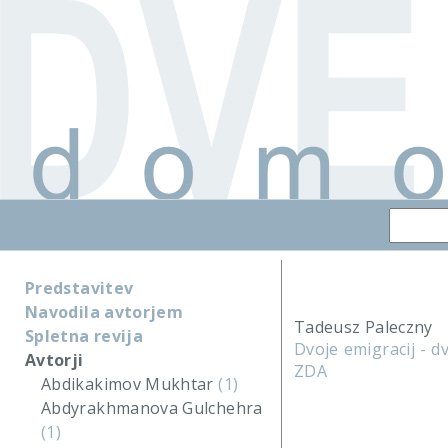
Predstavitev
Navodila avtorjem
Tadeusz Paleczny
Spletna revija
Dvoje emigracij - d
Avtorji
ZDA
Abdikakimov Mukhtar
(1)
Abdyrakhmanova Gulchehra
(1)