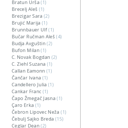
Bratun Urša
(1)
Brecelj Aleš
(1)
Brezigar Sara
(2)
Brujić Marija
(1)
Brunnbauer Ulf
(1)
Bučar Ručman Aleš
(4)
Budja Avguštin
(2)
Bufon Milan
(1)
C. Novak Bogdan
(2)
C. Ziehl Suzana
(1)
Callan Eamonn
(1)
Čančar Ivana
(1)
Candellero Julia
(1)
Cankar Franc
(1)
Čapo Žmegač Jasna
(1)
Çaro Erka
(1)
Čebron Lipovec Neža
(1)
Čebulj Sajko Breda
(15)
Ceglar Dean
(2)