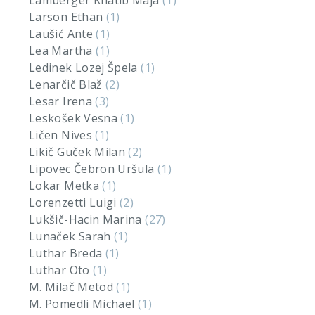
Lamberger Khatib Maja
(1)
Larson Ethan
(1)
Laušić Ante
(1)
Lea Martha
(1)
Ledinek Lozej Špela
(1)
Lenarčič Blaž
(2)
Lesar Irena
(3)
Leskošek Vesna
(1)
Ličen Nives
(1)
Likič Guček Milan
(2)
Lipovec Čebron Uršula
(1)
Lokar Metka
(1)
Lorenzetti Luigi
(2)
Lukšič-Hacin Marina
(27)
Lunaček Sarah
(1)
Luthar Breda
(1)
Luthar Oto
(1)
M. Milač Metod
(1)
M. Pomedli Michael
(1)