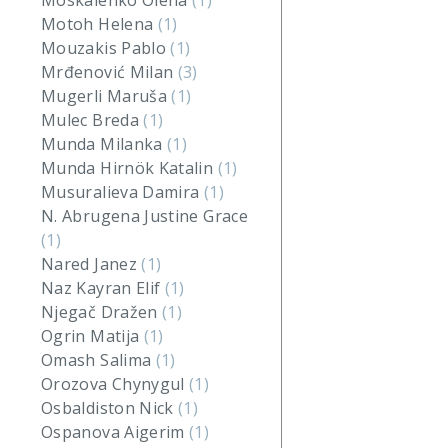
Moskalenko Olena
(1)
Motoh Helena
(1)
Mouzakis Pablo
(1)
Mrđenović Milan
(3)
Mugerli Maruša
(1)
Mulec Breda
(1)
Munda Milanka
(1)
Munda Hirnök Katalin
(1)
Musuralieva Damira
(1)
N. Abrugena Justine Grace
(1)
Nared Janez
(1)
Naz Kayran Elif
(1)
Njegač Dražen
(1)
Ogrin Matija
(1)
Omash Salima
(1)
Orozova Chynygul
(1)
Osbaldiston Nick
(1)
Ospanova Aigerim
(1)