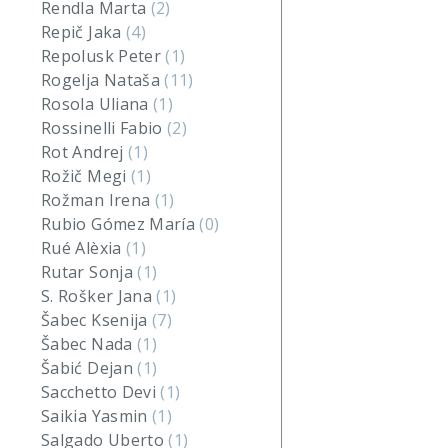
Rendla Marta
(2)
Repič Jaka
(4)
Repolusk Peter
(1)
Rogelja Nataša
(11)
Rosola Uliana
(1)
Rossinelli Fabio
(2)
Rot Andrej
(1)
Rožič Megi
(1)
Rožman Irena
(1)
Rubio Gómez María
(0)
Rué Alèxia
(1)
Rutar Sonja
(1)
S. Rošker Jana
(1)
Šabec Ksenija
(7)
Šabec Nada
(1)
Šabić Dejan
(1)
Sacchetto Devi
(1)
Saikia Yasmin
(1)
Salgado Uberto
(1)