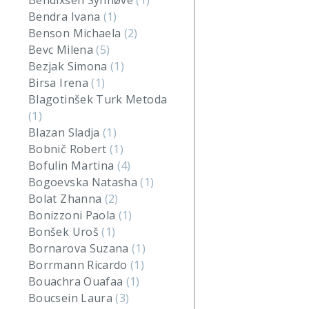
Bendixsen Synnøve
(1)
Bendra Ivana
(1)
Benson Michaela
(2)
Bevc Milena
(5)
Bezjak Simona
(1)
Birsa Irena
(1)
Blagotinšek Turk Metoda
(1)
Blazan Sladja
(1)
Bobnič Robert
(1)
Bofulin Martina
(4)
Bogoevska Natasha
(1)
Bolat Zhanna
(2)
Bonizzoni Paola
(1)
Bonšek Uroš
(1)
Bornarova Suzana
(1)
Borrmann Ricardo
(1)
Bouachra Ouafaa
(1)
Boucsein Laura
(3)