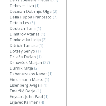
De Wispelaere Frederic
(1)
Debevec Liza
(1)
Dečman Dobrnjič Olga
(2)
Della Puppa Francesco
(7)
Detela Lev
(3)
Deutsch Tomi
(1)
Dimitrov Atanas
(1)
Dimkovska Lidija
(2)
Ditrich Tamara
(1)
Dotsey Senyo
(1)
Drljača Dušan
(1)
Drnovšek Marjan
(27)
Durnik Mitja
(2)
Dzhanuzakov Kanat
(1)
Eimermann Marco
(1)
Eisenberg Avigail
(1)
Emeršič Darja
(1)
Enyeart John Paul
(1)
Erjavec Karmen
(4)