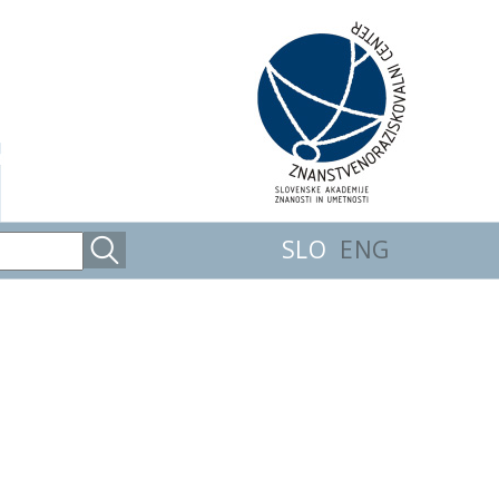
SLO
ENG