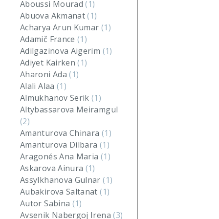
Aboussi Mourad
(1)
Abuova Akmanat
(1)
Acharya Arun Kumar
(1)
Adamič France
(1)
Adilgazinova Aigerim
(1)
Adiyet Kairken
(1)
Aharoni Ada
(1)
Alali Alaa
(1)
Almukhanov Serik
(1)
Altybassarova Meiramgul
(2)
Amanturova Chinara
(1)
Amanturova Dilbara
(1)
Aragonés Ana Maria
(1)
Askarova Ainura
(1)
Assylkhanova Gulnar
(1)
Aubakirova Saltanat
(1)
Autor Sabina
(1)
Avsenik Nabergoj Irena
(3)