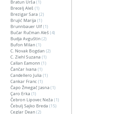
Bratun Urša
(1)
Brecelj Aleš
(1)
Brezigar Sara
(2)
Brujić Marija
(1)
Brunnbauer Ulf
(1)
Bučar Ručman Aleš
(4)
Budja Avguštin
(2)
Bufon Milan
(1)
C. Novak Bogdan
(2)
C. Ziehl Suzana
(1)
Callan Eamonn
(1)
Čančar Ivana
(1)
Candellero Julia
(1)
Cankar Franc
(1)
Čapo Žmegač Jasna
(1)
Çaro Erka
(1)
Čebron Lipovec Neža
(1)
Čebulj Sajko Breda
(15)
Ceglar Dean
(2)