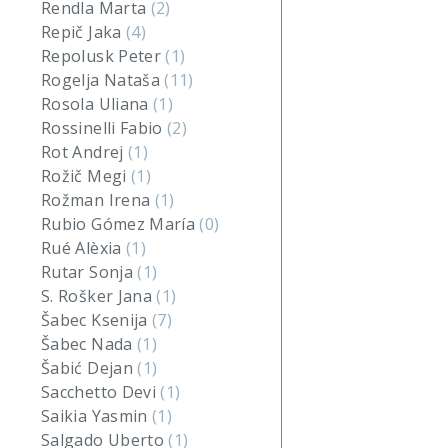
Rendla Marta
(2)
Repič Jaka
(4)
Repolusk Peter
(1)
Rogelja Nataša
(11)
Rosola Uliana
(1)
Rossinelli Fabio
(2)
Rot Andrej
(1)
Rožič Megi
(1)
Rožman Irena
(1)
Rubio Gómez María
(0)
Rué Alèxia
(1)
Rutar Sonja
(1)
S. Rošker Jana
(1)
Šabec Ksenija
(7)
Šabec Nada
(1)
Šabić Dejan
(1)
Sacchetto Devi
(1)
Saikia Yasmin
(1)
Salgado Uberto
(1)