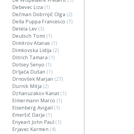
De Wispelaere Frederic
(1)
Debevec Liza
(1)
Dečman Dobrnjič Olga
(2)
Della Puppa Francesco
(7)
Detela Lev
(3)
Deutsch Tomi
(1)
Dimitrov Atanas
(1)
Dimkovska Lidija
(2)
Ditrich Tamara
(1)
Dotsey Senyo
(1)
Drljača Dušan
(1)
Drnovšek Marjan
(27)
Durnik Mitja
(2)
Dzhanuzakov Kanat
(1)
Eimermann Marco
(1)
Eisenberg Avigail
(1)
Emeršič Darja
(1)
Enyeart John Paul
(1)
Erjavec Karmen
(4)