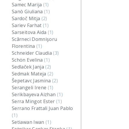
Samec Marija
(1)
Sanò Giuliana
(1)
Sardoč Mitja
(2)
Sariev Farhat
(1)
Sarseitova Aida
(1)
Scârneci Domnişoru
Florentina
(1)
Schneider Claudia
(3)
Schön Evelina
(1)
Sedlaček Janja
(2)
Sedmak Mateja
(2)
Šepetavc Jasmina
(2)
Serangeli Irene
(1)
Serikbayeva Aizhan
(1)
Serra Mingot Ester
(1)
Serrano Frattali Juan Pablo
(1)
Setiawan Iwan
(1)