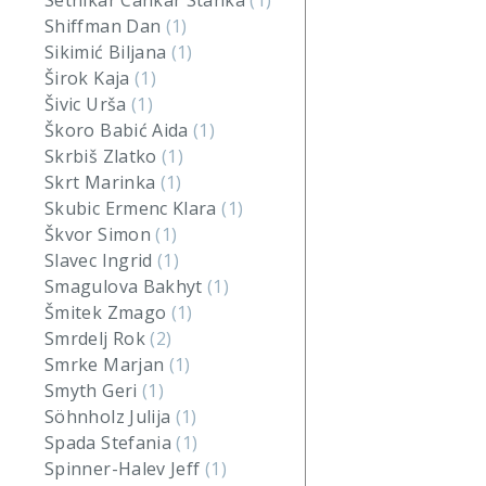
Setnikar Cankar Stanka
(1)
Shiffman Dan
(1)
Sikimić Biljana
(1)
Širok Kaja
(1)
Šivic Urša
(1)
Škoro Babić Aida
(1)
Skrbiš Zlatko
(1)
Skrt Marinka
(1)
Skubic Ermenc Klara
(1)
Škvor Simon
(1)
Slavec Ingrid
(1)
Smagulova Bakhyt
(1)
Šmitek Zmago
(1)
Smrdelj Rok
(2)
Smrke Marjan
(1)
Smyth Geri
(1)
Söhnholz Julija
(1)
Spada Stefania
(1)
Spinner-Halev Jeff
(1)