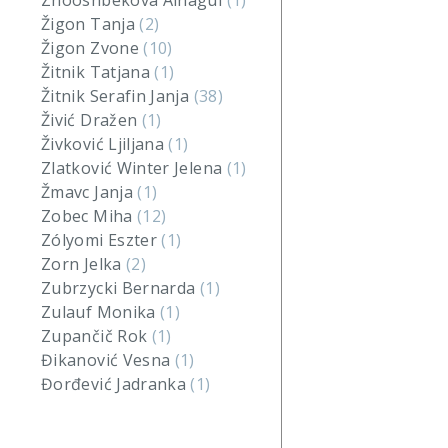
Zhooshbekova Ainagul
(1)
Žigon Tanja
(2)
Žigon Zvone
(10)
Žitnik Tatjana
(1)
Žitnik Serafin Janja
(38)
Živić Dražen
(1)
Živković Ljiljana
(1)
Zlatković Winter Jelena
(1)
Žmavc Janja
(1)
Zobec Miha
(12)
Zólyomi Eszter
(1)
Zorn Jelka
(2)
Zubrzycki Bernarda
(1)
Zulauf Monika
(1)
Zupančič Rok
(1)
Đikanović Vesna
(1)
Đorđević Jadranka
(1)