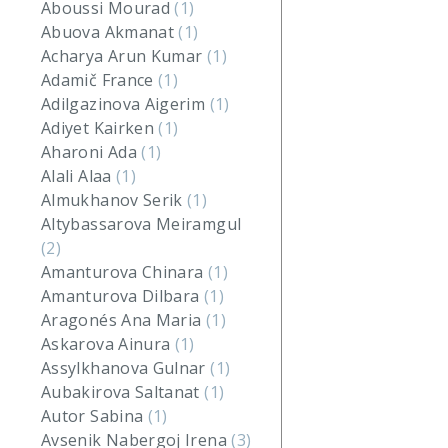
Aboussi Mourad
(1)
Abuova Akmanat
(1)
Acharya Arun Kumar
(1)
Adamič France
(1)
Adilgazinova Aigerim
(1)
Adiyet Kairken
(1)
Aharoni Ada
(1)
Alali Alaa
(1)
Almukhanov Serik
(1)
Altybassarova Meiramgul
(2)
Amanturova Chinara
(1)
Amanturova Dilbara
(1)
Aragonés Ana Maria
(1)
Askarova Ainura
(1)
Assylkhanova Gulnar
(1)
Aubakirova Saltanat
(1)
Autor Sabina
(1)
Avsenik Nabergoj Irena
(3)