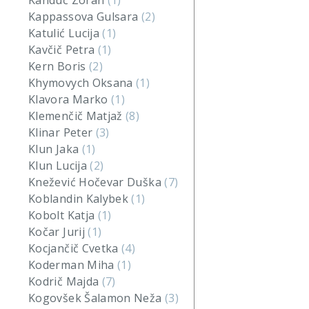
Kanduč Zoran
(1)
Kappassova Gulsara
(2)
Katulić Lucija
(1)
Kavčič Petra
(1)
Kern Boris
(2)
Khymovych Oksana
(1)
Klavora Marko
(1)
Klemenčič Matjaž
(8)
Klinar Peter
(3)
Klun Jaka
(1)
Klun Lucija
(2)
Knežević Hočevar Duška
(7)
Koblandin Kalybek
(1)
Kobolt Katja
(1)
Kočar Jurij
(1)
Kocjančič Cvetka
(4)
Koderman Miha
(1)
Kodrič Majda
(7)
Kogovšek Šalamon Neža
(3)