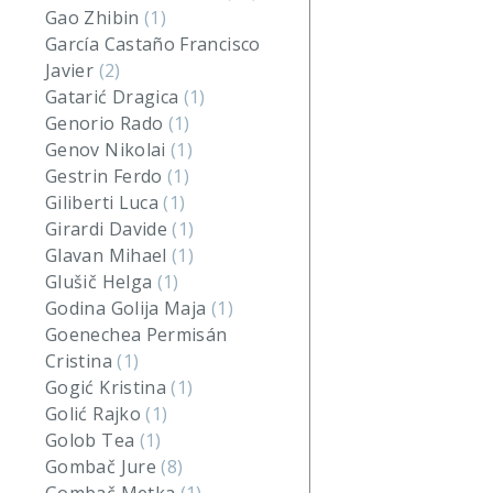
Gao Zhibin
(1)
García Castaño Francisco
Javier
(2)
Gatarić Dragica
(1)
Genorio Rado
(1)
Genov Nikolai
(1)
Gestrin Ferdo
(1)
Giliberti Luca
(1)
Girardi Davide
(1)
Glavan Mihael
(1)
Glušič Helga
(1)
Godina Golija Maja
(1)
Goenechea Permisán
Cristina
(1)
Gogić Kristina
(1)
Golić Rajko
(1)
Golob Tea
(1)
Gombač Jure
(8)