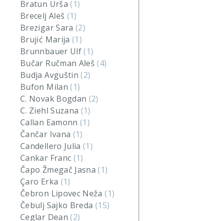
Bratun Urša
(1)
Brecelj Aleš
(1)
Brezigar Sara
(2)
Brujić Marija
(1)
Brunnbauer Ulf
(1)
Bučar Ručman Aleš
(4)
Budja Avguštin
(2)
Bufon Milan
(1)
C. Novak Bogdan
(2)
C. Ziehl Suzana
(1)
Callan Eamonn
(1)
Čančar Ivana
(1)
Candellero Julia
(1)
Cankar Franc
(1)
Čapo Žmegač Jasna
(1)
Çaro Erka
(1)
Čebron Lipovec Neža
(1)
Čebulj Sajko Breda
(15)
Ceglar Dean
(2)