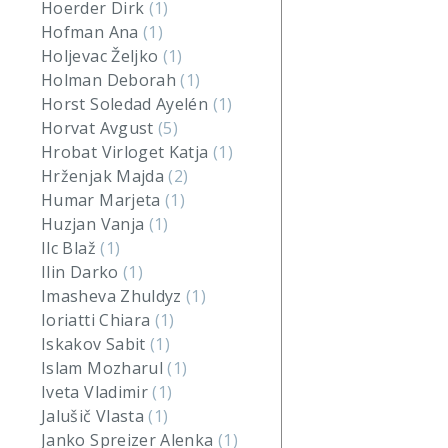
Hoerder Dirk
(1)
Hofman Ana
(1)
Holjevac Željko
(1)
Holman Deborah
(1)
Horst Soledad Ayelén
(1)
Horvat Avgust
(5)
Hrobat Virloget Katja
(1)
Hrženjak Majda
(2)
Humar Marjeta
(1)
Huzjan Vanja
(1)
Ilc Blaž
(1)
Ilin Darko
(1)
Imasheva Zhuldyz
(1)
Ioriatti Chiara
(1)
Iskakov Sabit
(1)
Islam Mozharul
(1)
Iveta Vladimir
(1)
Jalušič Vlasta
(1)
Janko Spreizer Alenka
(1)