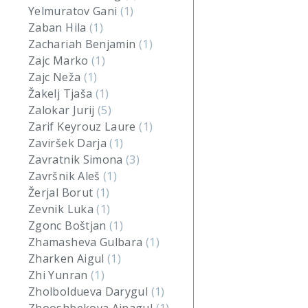
Yelmuratov Gani
(1)
Zaban Hila
(1)
Zachariah Benjamin
(1)
Zajc Marko
(1)
Zajc Neža
(1)
Žakelj Tjaša
(1)
Zalokar Jurij
(5)
Zarif Keyrouz Laure
(1)
Zaviršek Darja
(1)
Zavratnik Simona
(3)
Završnik Aleš
(1)
Žerjal Borut
(1)
Zevnik Luka
(1)
Zgonc Boštjan
(1)
Zhamasheva Gulbara
(1)
Zharken Aigul
(1)
Zhi Yunran
(1)
Zholboldueva Darygul
(1)