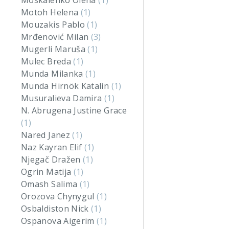
Moskalenko Olena
(1)
Motoh Helena
(1)
Mouzakis Pablo
(1)
Mrđenović Milan
(3)
Mugerli Maruša
(1)
Mulec Breda
(1)
Munda Milanka
(1)
Munda Hirnök Katalin
(1)
Musuralieva Damira
(1)
N. Abrugena Justine Grace
(1)
Nared Janez
(1)
Naz Kayran Elif
(1)
Njegač Dražen
(1)
Ogrin Matija
(1)
Omash Salima
(1)
Orozova Chynygul
(1)
Osbaldiston Nick
(1)
Ospanova Aigerim
(1)