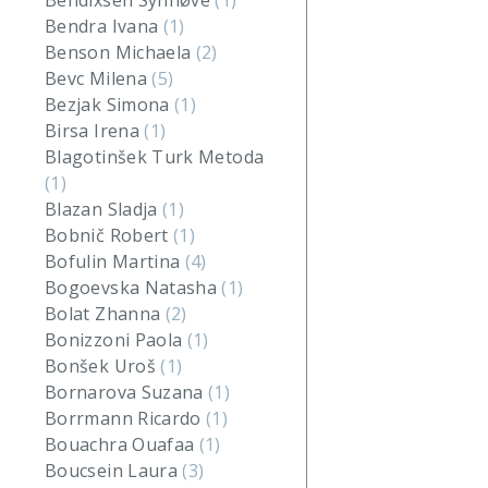
Bendixsen Synnøve
(1)
Bendra Ivana
(1)
Benson Michaela
(2)
Bevc Milena
(5)
Bezjak Simona
(1)
Birsa Irena
(1)
Blagotinšek Turk Metoda
(1)
Blazan Sladja
(1)
Bobnič Robert
(1)
Bofulin Martina
(4)
Bogoevska Natasha
(1)
Bolat Zhanna
(2)
Bonizzoni Paola
(1)
Bonšek Uroš
(1)
Bornarova Suzana
(1)
Borrmann Ricardo
(1)
Bouachra Ouafaa
(1)
Boucsein Laura
(3)