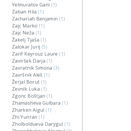
Yelmuratov Gani
(1)
Zaban Hila
(1)
Zachariah Benjamin
(1)
Zajc Marko
(1)
Zajc Neža
(1)
Žakelj Tjaša
(1)
Zalokar Jurij
(5)
Zarif Keyrouz Laure
(1)
Zaviršek Darja
(1)
Zavratnik Simona
(3)
Završnik Aleš
(1)
Žerjal Borut
(1)
Zevnik Luka
(1)
Zgonc Boštjan
(1)
Zhamasheva Gulbara
(1)
Zharken Aigul
(1)
Zhi Yunran
(1)
Zholboldueva Darygul
(1)