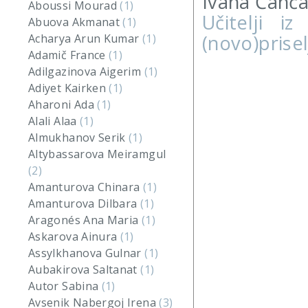
Ivana Čančar
Aboussi Mourad
(1)
Učitelji i
Abuova Akmanat
(1)
(novo)prise
Acharya Arun Kumar
(1)
Adamič France
(1)
Adilgazinova Aigerim
(1)
Adiyet Kairken
(1)
Aharoni Ada
(1)
Alali Alaa
(1)
Almukhanov Serik
(1)
Altybassarova Meiramgul
(2)
Amanturova Chinara
(1)
Amanturova Dilbara
(1)
Aragonés Ana Maria
(1)
Askarova Ainura
(1)
Assylkhanova Gulnar
(1)
Aubakirova Saltanat
(1)
Autor Sabina
(1)
Avsenik Nabergoj Irena
(3)