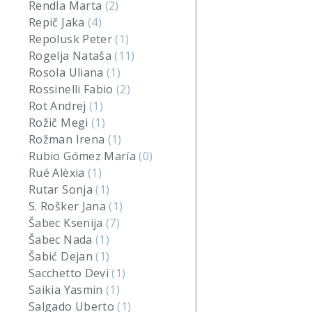
Rendla Marta
(2)
Repič Jaka
(4)
Repolusk Peter
(1)
Rogelja Nataša
(11)
Rosola Uliana
(1)
Rossinelli Fabio
(2)
Rot Andrej
(1)
Rožič Megi
(1)
Rožman Irena
(1)
Rubio Gómez María
(0)
Rué Alèxia
(1)
Rutar Sonja
(1)
S. Rošker Jana
(1)
Šabec Ksenija
(7)
Šabec Nada
(1)
Šabić Dejan
(1)
Sacchetto Devi
(1)
Saikia Yasmin
(1)
Salgado Uberto
(1)