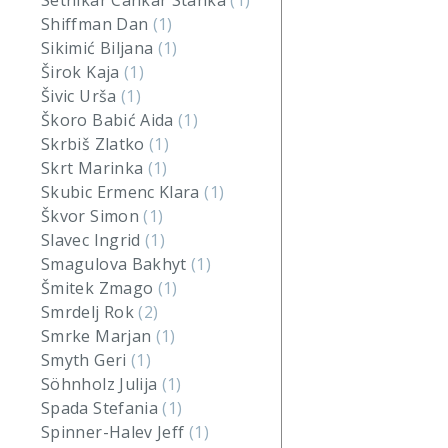
Setnikar Cankar Stanka
(1)
Shiffman Dan
(1)
Sikimić Biljana
(1)
Širok Kaja
(1)
Šivic Urša
(1)
Škoro Babić Aida
(1)
Skrbiš Zlatko
(1)
Skrt Marinka
(1)
Skubic Ermenc Klara
(1)
Škvor Simon
(1)
Slavec Ingrid
(1)
Smagulova Bakhyt
(1)
Šmitek Zmago
(1)
Smrdelj Rok
(2)
Smrke Marjan
(1)
Smyth Geri
(1)
Söhnholz Julija
(1)
Spada Stefania
(1)
Spinner-Halev Jeff
(1)