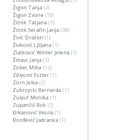
Zhooshbekova Ainagul
(1)
Žigon Tanja
(2)
Žigon Zvone
(10)
Žitnik Tatjana
(1)
Žitnik Serafin Janja
(38)
Živić Dražen
(1)
Živković Ljiljana
(1)
Zlatković Winter Jelena
(1)
Žmavc Janja
(1)
Zobec Miha
(12)
Zólyomi Eszter
(1)
Zorn Jelka
(2)
Zubrzycki Bernarda
(1)
Zulauf Monika
(1)
Zupančič Rok
(1)
Đikanović Vesna
(1)
Đorđević Jadranka
(1)