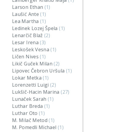
Lamberger Khatib Maja
(1)
Larson Ethan
(1)
Laušić Ante
(1)
Lea Martha
(1)
Ledinek Lozej Špela
(1)
Lenarčič Blaž
(2)
Lesar Irena
(3)
Leskošek Vesna
(1)
Ličen Nives
(1)
Likič Guček Milan
(2)
Lipovec Čebron Uršula
(1)
Lokar Metka
(1)
Lorenzetti Luigi
(2)
Lukšič-Hacin Marina
(27)
Lunaček Sarah
(1)
Luthar Breda
(1)
Luthar Oto
(1)
M. Milač Metod
(1)
M. Pomedli Michael
(1)