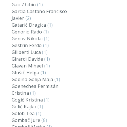
Gao Zhibin
(1)
García Castaño Francisco
Javier
(2)
Gatarić Dragica
(1)
Genorio Rado
(1)
Genov Nikolai
(1)
Gestrin Ferdo
(1)
Giliberti Luca
(1)
Girardi Davide
(1)
Glavan Mihael
(1)
Glušič Helga
(1)
Godina Golija Maja
(1)
Goenechea Permisán
Cristina
(1)
Gogić Kristina
(1)
Golić Rajko
(1)
Golob Tea
(1)
Gombač Jure
(8)