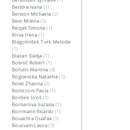
Bendixsen Synnøve
(1)
Bendra Ivana
(1)
Benson Michaela
(2)
Bevc Milena
(5)
Bezjak Simona
(1)
Birsa Irena
(1)
Blagotinšek Turk Metoda
(1)
Blazan Sladja
(1)
Bobnič Robert
(1)
Bofulin Martina
(4)
Bogoevska Natasha
(1)
Bolat Zhanna
(2)
Bonizzoni Paola
(1)
Bonšek Uroš
(1)
Bornarova Suzana
(1)
Borrmann Ricardo
(1)
Bouachra Ouafaa
(1)
Boucsein Laura
(3)