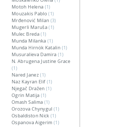
Moskalenko Olena
(1)
Motoh Helena
(1)
Mouzakis Pablo
(1)
Mrđenović Milan
(3)
Mugerli Maruša
(1)
Mulec Breda
(1)
Munda Milanka
(1)
Munda Hirnök Katalin
(1)
Musuralieva Damira
(1)
N. Abrugena Justine Grace
(1)
Nared Janez
(1)
Naz Kayran Elif
(1)
Njegač Dražen
(1)
Ogrin Matija
(1)
Omash Salima
(1)
Orozova Chynygul
(1)
Osbaldiston Nick
(1)
Ospanova Aigerim
(1)