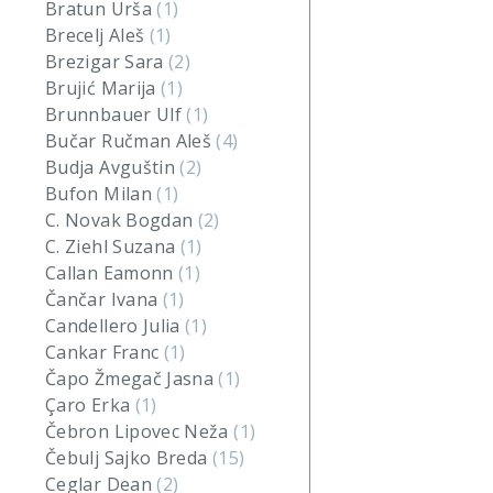
Bratun Urša
(1)
Brecelj Aleš
(1)
Brezigar Sara
(2)
Brujić Marija
(1)
Brunnbauer Ulf
(1)
Bučar Ručman Aleš
(4)
Budja Avguštin
(2)
Bufon Milan
(1)
C. Novak Bogdan
(2)
C. Ziehl Suzana
(1)
Callan Eamonn
(1)
Čančar Ivana
(1)
Candellero Julia
(1)
Cankar Franc
(1)
Čapo Žmegač Jasna
(1)
Çaro Erka
(1)
Čebron Lipovec Neža
(1)
Čebulj Sajko Breda
(15)
Ceglar Dean
(2)