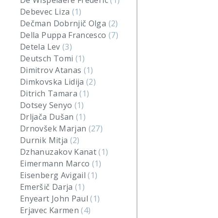
De Wispelaere Frederic
(1)
Debevec Liza
(1)
Dečman Dobrnjič Olga
(2)
Della Puppa Francesco
(7)
Detela Lev
(3)
Deutsch Tomi
(1)
Dimitrov Atanas
(1)
Dimkovska Lidija
(2)
Ditrich Tamara
(1)
Dotsey Senyo
(1)
Drljača Dušan
(1)
Drnovšek Marjan
(27)
Durnik Mitja
(2)
Dzhanuzakov Kanat
(1)
Eimermann Marco
(1)
Eisenberg Avigail
(1)
Emeršič Darja
(1)
Enyeart John Paul
(1)
Erjavec Karmen
(4)