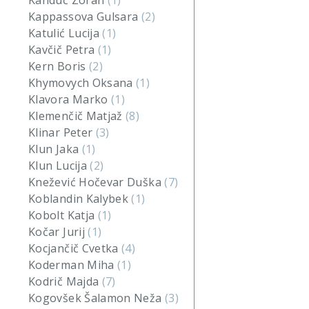
Kanduč Zoran
(1)
Kappassova Gulsara
(2)
Katulić Lucija
(1)
Kavčič Petra
(1)
Kern Boris
(2)
Khymovych Oksana
(1)
Klavora Marko
(1)
Klemenčič Matjaž
(8)
Klinar Peter
(3)
Klun Jaka
(1)
Klun Lucija
(2)
Knežević Hočevar Duška
(7)
Koblandin Kalybek
(1)
Kobolt Katja
(1)
Kočar Jurij
(1)
Kocjančič Cvetka
(4)
Koderman Miha
(1)
Kodrič Majda
(7)
Kogovšek Šalamon Neža
(3)