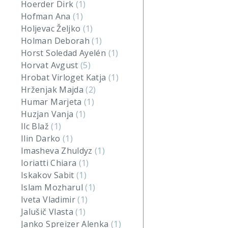
Hoerder Dirk
(1)
Hofman Ana
(1)
Holjevac Željko
(1)
Holman Deborah
(1)
Horst Soledad Ayelén
(1)
Horvat Avgust
(5)
Hrobat Virloget Katja
(1)
Hrženjak Majda
(2)
Humar Marjeta
(1)
Huzjan Vanja
(1)
Ilc Blaž
(1)
Ilin Darko
(1)
Imasheva Zhuldyz
(1)
Ioriatti Chiara
(1)
Iskakov Sabit
(1)
Islam Mozharul
(1)
Iveta Vladimir
(1)
Jalušič Vlasta
(1)
Janko Spreizer Alenka
(1)