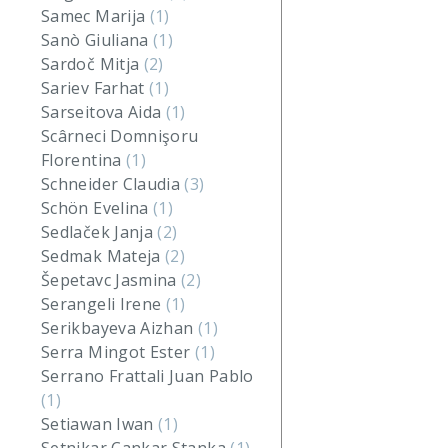
Samec Marija
(1)
Sanò Giuliana
(1)
Sardoč Mitja
(2)
Sariev Farhat
(1)
Sarseitova Aida
(1)
Scârneci Domnişoru
Florentina
(1)
Schneider Claudia
(3)
Schön Evelina
(1)
Sedlaček Janja
(2)
Sedmak Mateja
(2)
Šepetavc Jasmina
(2)
Serangeli Irene
(1)
Serikbayeva Aizhan
(1)
Serra Mingot Ester
(1)
Serrano Frattali Juan Pablo
(1)
Setiawan Iwan
(1)