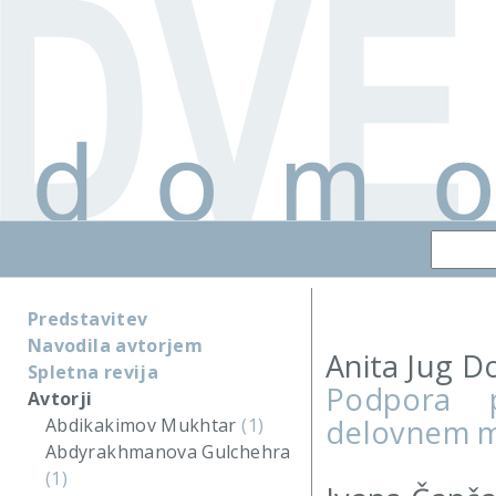
Predstavitev
Navodila avtorjem
Anita Jug D
Spletna revija
Podpora p
Avtorji
delovnem me
Abdikakimov Mukhtar
(1)
Abdyrakhmanova Gulchehra
(1)