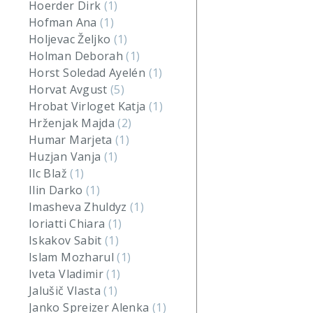
Hoerder Dirk
(1)
Hofman Ana
(1)
Holjevac Željko
(1)
Holman Deborah
(1)
Horst Soledad Ayelén
(1)
Horvat Avgust
(5)
Hrobat Virloget Katja
(1)
Hrženjak Majda
(2)
Humar Marjeta
(1)
Huzjan Vanja
(1)
Ilc Blaž
(1)
Ilin Darko
(1)
Imasheva Zhuldyz
(1)
Ioriatti Chiara
(1)
Iskakov Sabit
(1)
Islam Mozharul
(1)
Iveta Vladimir
(1)
Jalušič Vlasta
(1)
Janko Spreizer Alenka
(1)