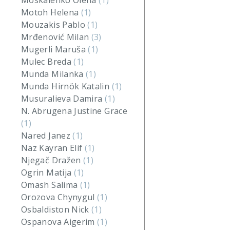
Moskalenko Olena
(1)
Motoh Helena
(1)
Mouzakis Pablo
(1)
Mrđenović Milan
(3)
Mugerli Maruša
(1)
Mulec Breda
(1)
Munda Milanka
(1)
Munda Hirnök Katalin
(1)
Musuralieva Damira
(1)
N. Abrugena Justine Grace
(1)
Nared Janez
(1)
Naz Kayran Elif
(1)
Njegač Dražen
(1)
Ogrin Matija
(1)
Omash Salima
(1)
Orozova Chynygul
(1)
Osbaldiston Nick
(1)
Ospanova Aigerim
(1)