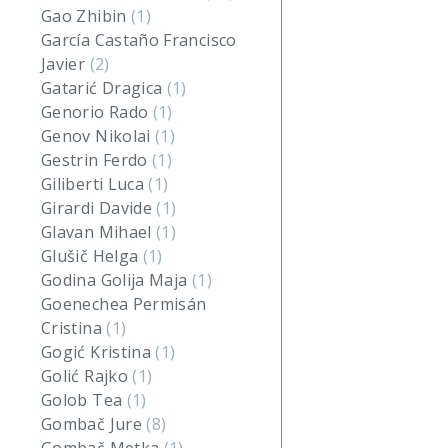
Gao Zhibin
(1)
García Castaño Francisco
Javier
(2)
Gatarić Dragica
(1)
Genorio Rado
(1)
Genov Nikolai
(1)
Gestrin Ferdo
(1)
Giliberti Luca
(1)
Girardi Davide
(1)
Glavan Mihael
(1)
Glušič Helga
(1)
Godina Golija Maja
(1)
Goenechea Permisán
Cristina
(1)
Gogić Kristina
(1)
Golić Rajko
(1)
Golob Tea
(1)
Gombač Jure
(8)