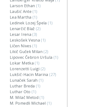
Lamberger Khatib Maja
(1)
Larson Ethan
(1)
Laušić Ante
(1)
Lea Martha
(1)
Ledinek Lozej Špela
(1)
Lenarčič Blaž
(2)
Lesar Irena
(3)
Leskošek Vesna
(1)
Ličen Nives
(1)
Likič Guček Milan
(2)
Lipovec Čebron Uršula
(1)
Lokar Metka
(1)
Lorenzetti Luigi
(2)
Lukšič-Hacin Marina
(27)
Lunaček Sarah
(1)
Luthar Breda
(1)
Luthar Oto
(1)
M. Milač Metod
(1)
M. Pomedli Michael
(1)