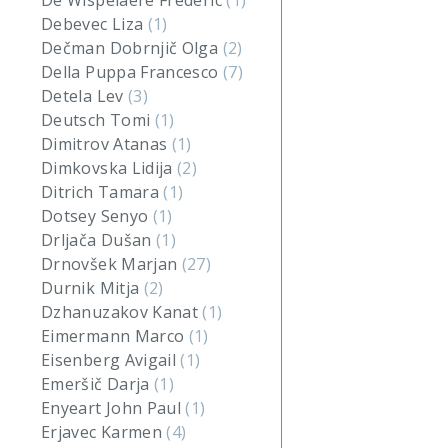
De Wispelaere Frederic
(1)
Debevec Liza
(1)
Dečman Dobrnjič Olga
(2)
Della Puppa Francesco
(7)
Detela Lev
(3)
Deutsch Tomi
(1)
Dimitrov Atanas
(1)
Dimkovska Lidija
(2)
Ditrich Tamara
(1)
Dotsey Senyo
(1)
Drljača Dušan
(1)
Drnovšek Marjan
(27)
Durnik Mitja
(2)
Dzhanuzakov Kanat
(1)
Eimermann Marco
(1)
Eisenberg Avigail
(1)
Emeršič Darja
(1)
Enyeart John Paul
(1)
Erjavec Karmen
(4)