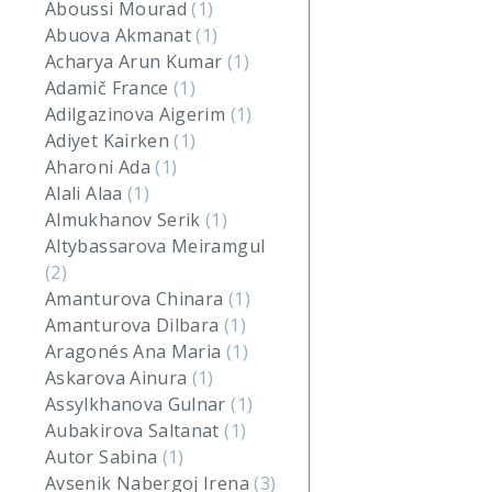
Aboussi Mourad
(1)
Abuova Akmanat
(1)
Acharya Arun Kumar
(1)
Adamič France
(1)
Adilgazinova Aigerim
(1)
Adiyet Kairken
(1)
Aharoni Ada
(1)
Alali Alaa
(1)
Almukhanov Serik
(1)
Altybassarova Meiramgul
(2)
Amanturova Chinara
(1)
Amanturova Dilbara
(1)
Aragonés Ana Maria
(1)
Askarova Ainura
(1)
Assylkhanova Gulnar
(1)
Aubakirova Saltanat
(1)
Autor Sabina
(1)
Avsenik Nabergoj Irena
(3)