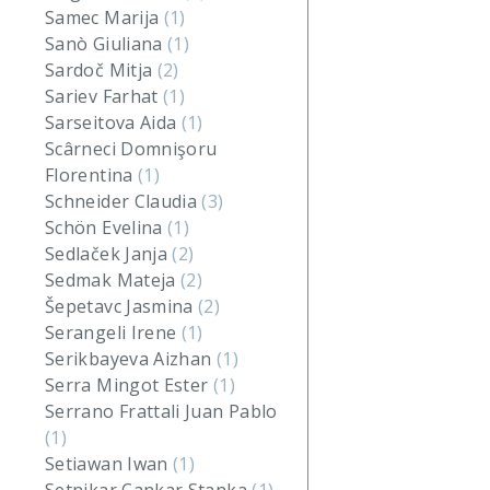
Samec Marija
(1)
Sanò Giuliana
(1)
Sardoč Mitja
(2)
Sariev Farhat
(1)
Sarseitova Aida
(1)
Scârneci Domnişoru
Florentina
(1)
Schneider Claudia
(3)
Schön Evelina
(1)
Sedlaček Janja
(2)
Sedmak Mateja
(2)
Šepetavc Jasmina
(2)
Serangeli Irene
(1)
Serikbayeva Aizhan
(1)
Serra Mingot Ester
(1)
Serrano Frattali Juan Pablo
(1)
Setiawan Iwan
(1)