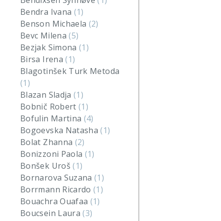
Bendixsen Synnøve
(1)
Bendra Ivana
(1)
Benson Michaela
(2)
Bevc Milena
(5)
Bezjak Simona
(1)
Birsa Irena
(1)
Blagotinšek Turk Metoda
(1)
Blazan Sladja
(1)
Bobnič Robert
(1)
Bofulin Martina
(4)
Bogoevska Natasha
(1)
Bolat Zhanna
(2)
Bonizzoni Paola
(1)
Bonšek Uroš
(1)
Bornarova Suzana
(1)
Borrmann Ricardo
(1)
Bouachra Ouafaa
(1)
Boucsein Laura
(3)