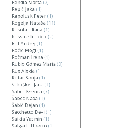
Rendla Marta
(2)
Repič Jaka
(4)
Repolusk Peter
(1)
Rogelja Nataša
(11)
Rosola Uliana
(1)
Rossinelli Fabio
(2)
Rot Andrej
(1)
Rožič Megi
(1)
Rožman Irena
(1)
Rubio Gómez María
(0)
Rué Alèxia
(1)
Rutar Sonja
(1)
S. Rošker Jana
(1)
Šabec Ksenija
(7)
Šabec Nada
(1)
Šabić Dejan
(1)
Sacchetto Devi
(1)
Saikia Yasmin
(1)
Salgado Uberto
(1)