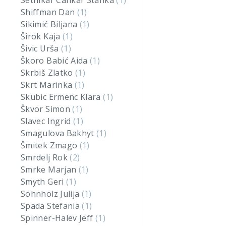
Setnikar Cankar Stanka
(1)
Shiffman Dan
(1)
Sikimić Biljana
(1)
Širok Kaja
(1)
Šivic Urša
(1)
Škoro Babić Aida
(1)
Skrbiš Zlatko
(1)
Skrt Marinka
(1)
Skubic Ermenc Klara
(1)
Škvor Simon
(1)
Slavec Ingrid
(1)
Smagulova Bakhyt
(1)
Šmitek Zmago
(1)
Smrdelj Rok
(2)
Smrke Marjan
(1)
Smyth Geri
(1)
Söhnholz Julija
(1)
Spada Stefania
(1)
Spinner-Halev Jeff
(1)