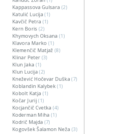
Kanduč Zoran
(1)
Kappassova Gulsara
(2)
Katulić Lucija
(1)
Kavčič Petra
(1)
Kern Boris
(2)
Khymovych Oksana
(1)
Klavora Marko
(1)
Klemenčič Matjaž
(8)
Klinar Peter
(3)
Klun Jaka
(1)
Klun Lucija
(2)
Knežević Hočevar Duška
(7)
Koblandin Kalybek
(1)
Kobolt Katja
(1)
Kočar Jurij
(1)
Kocjančič Cvetka
(4)
Koderman Miha
(1)
Kodrič Majda
(7)
Kogovšek Šalamon Neža
(3)