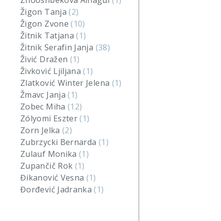
Zhooshbekova Ainagul
(1)
Žigon Tanja
(2)
Žigon Zvone
(10)
Žitnik Tatjana
(1)
Žitnik Serafin Janja
(38)
Živić Dražen
(1)
Živković Ljiljana
(1)
Zlatković Winter Jelena
(1)
Žmavc Janja
(1)
Zobec Miha
(12)
Zólyomi Eszter
(1)
Zorn Jelka
(2)
Zubrzycki Bernarda
(1)
Zulauf Monika
(1)
Zupančič Rok
(1)
Đikanović Vesna
(1)
Đorđević Jadranka
(1)