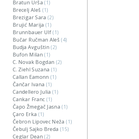
Bratun Urša
(1)
Brecelj Aleš
(1)
Brezigar Sara
(2)
Brujić Marija
(1)
Brunnbauer Ulf
(1)
Bučar Ručman Aleš
(4)
Budja Avguštin
(2)
Bufon Milan
(1)
C. Novak Bogdan
(2)
C. Ziehl Suzana
(1)
Callan Eamonn
(1)
Čančar Ivana
(1)
Candellero Julia
(1)
Cankar Franc
(1)
Čapo Žmegač Jasna
(1)
Çaro Erka
(1)
Čebron Lipovec Neža
(1)
Čebulj Sajko Breda
(15)
Ceglar Dean
(2)