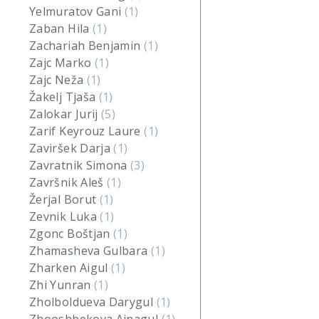
Yelmuratov Gani
(1)
Zaban Hila
(1)
Zachariah Benjamin
(1)
Zajc Marko
(1)
Zajc Neža
(1)
Žakelj Tjaša
(1)
Zalokar Jurij
(5)
Zarif Keyrouz Laure
(1)
Zaviršek Darja
(1)
Zavratnik Simona
(3)
Završnik Aleš
(1)
Žerjal Borut
(1)
Zevnik Luka
(1)
Zgonc Boštjan
(1)
Zhamasheva Gulbara
(1)
Zharken Aigul
(1)
Zhi Yunran
(1)
Zholboldueva Darygul
(1)