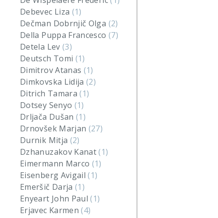
De Wispelaere Frederic
(1)
Debevec Liza
(1)
Dečman Dobrnjič Olga
(2)
Della Puppa Francesco
(7)
Detela Lev
(3)
Deutsch Tomi
(1)
Dimitrov Atanas
(1)
Dimkovska Lidija
(2)
Ditrich Tamara
(1)
Dotsey Senyo
(1)
Drljača Dušan
(1)
Drnovšek Marjan
(27)
Durnik Mitja
(2)
Dzhanuzakov Kanat
(1)
Eimermann Marco
(1)
Eisenberg Avigail
(1)
Emeršič Darja
(1)
Enyeart John Paul
(1)
Erjavec Karmen
(4)