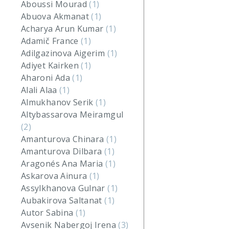
Aboussi Mourad
(1)
Abuova Akmanat
(1)
Acharya Arun Kumar
(1)
Adamič France
(1)
Adilgazinova Aigerim
(1)
Adiyet Kairken
(1)
Aharoni Ada
(1)
Alali Alaa
(1)
Almukhanov Serik
(1)
Altybassarova Meiramgul
(2)
Amanturova Chinara
(1)
Amanturova Dilbara
(1)
Aragonés Ana Maria
(1)
Askarova Ainura
(1)
Assylkhanova Gulnar
(1)
Aubakirova Saltanat
(1)
Autor Sabina
(1)
Avsenik Nabergoj Irena
(3)