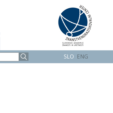
SLO
ENG