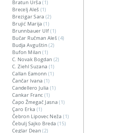
Bratun Urša
(1)
Brecelj Aleš
(1)
Brezigar Sara
(2)
Brujić Marija
(1)
Brunnbauer Ulf
(1)
Bučar Ručman Aleš
(4)
Budja Avguštin
(2)
Bufon Milan
(1)
C. Novak Bogdan
(2)
C. Ziehl Suzana
(1)
Callan Eamonn
(1)
Čančar Ivana
(1)
Candellero Julia
(1)
Cankar Franc
(1)
Čapo Žmegač Jasna
(1)
Çaro Erka
(1)
Čebron Lipovec Neža
(1)
Čebulj Sajko Breda
(15)
Ceglar Dean
(2)