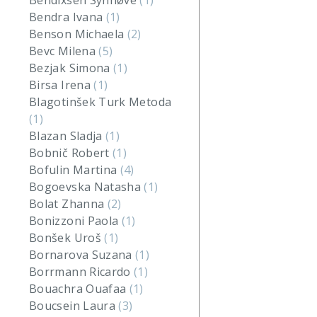
Bendixsen Synnøve
(1)
Bendra Ivana
(1)
Benson Michaela
(2)
Bevc Milena
(5)
Bezjak Simona
(1)
Birsa Irena
(1)
Blagotinšek Turk Metoda
(1)
Blazan Sladja
(1)
Bobnič Robert
(1)
Bofulin Martina
(4)
Bogoevska Natasha
(1)
Bolat Zhanna
(2)
Bonizzoni Paola
(1)
Bonšek Uroš
(1)
Bornarova Suzana
(1)
Borrmann Ricardo
(1)
Bouachra Ouafaa
(1)
Boucsein Laura
(3)