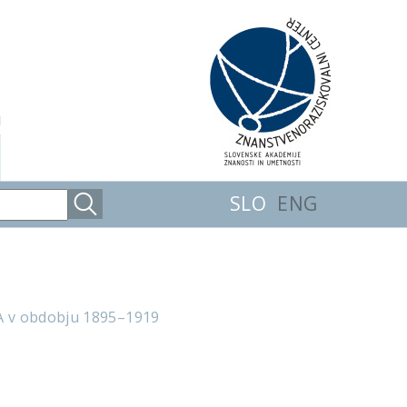
SLO
ENG
ZDA v obdobju 1895–1919