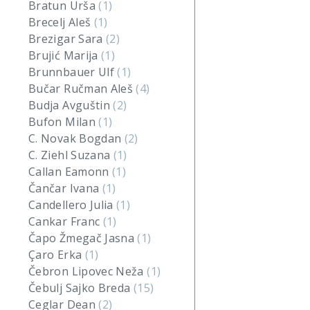
Bratun Urša
(1)
Brecelj Aleš
(1)
Brezigar Sara
(2)
Brujić Marija
(1)
Brunnbauer Ulf
(1)
Bučar Ručman Aleš
(4)
Budja Avguštin
(2)
Bufon Milan
(1)
C. Novak Bogdan
(2)
C. Ziehl Suzana
(1)
Callan Eamonn
(1)
Čančar Ivana
(1)
Candellero Julia
(1)
Cankar Franc
(1)
Čapo Žmegač Jasna
(1)
Çaro Erka
(1)
Čebron Lipovec Neža
(1)
Čebulj Sajko Breda
(15)
Ceglar Dean
(2)