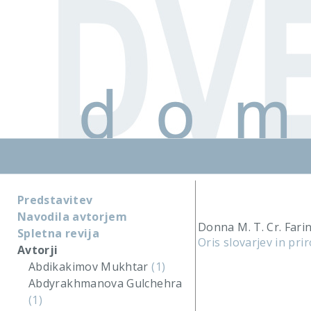
Predstavitev
Navodila avtorjem
Donna M. T. Cr. Fari
Spletna revija
Oris slovarjev in pr
Avtorji
Abdikakimov Mukhtar
(1)
Abdyrakhmanova Gulchehra
(1)