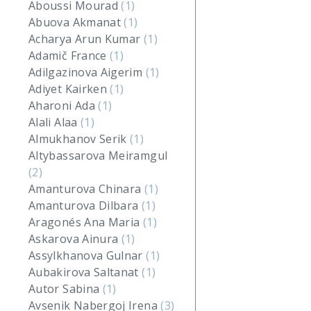
Aboussi Mourad
(1)
Abuova Akmanat
(1)
Acharya Arun Kumar
(1)
Adamič France
(1)
Adilgazinova Aigerim
(1)
Adiyet Kairken
(1)
Aharoni Ada
(1)
Alali Alaa
(1)
Almukhanov Serik
(1)
Altybassarova Meiramgul
(2)
Amanturova Chinara
(1)
Amanturova Dilbara
(1)
Aragonés Ana Maria
(1)
Askarova Ainura
(1)
Assylkhanova Gulnar
(1)
Aubakirova Saltanat
(1)
Autor Sabina
(1)
Avsenik Nabergoj Irena
(3)