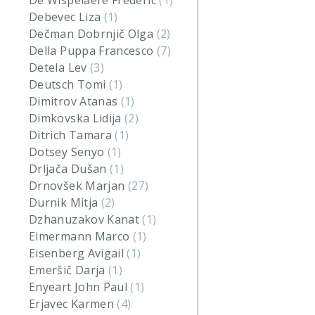
De Wispelaere Frederic
(1)
Debevec Liza
(1)
Dečman Dobrnjič Olga
(2)
Della Puppa Francesco
(7)
Detela Lev
(3)
Deutsch Tomi
(1)
Dimitrov Atanas
(1)
Dimkovska Lidija
(2)
Ditrich Tamara
(1)
Dotsey Senyo
(1)
Drljača Dušan
(1)
Drnovšek Marjan
(27)
Durnik Mitja
(2)
Dzhanuzakov Kanat
(1)
Eimermann Marco
(1)
Eisenberg Avigail
(1)
Emeršič Darja
(1)
Enyeart John Paul
(1)
Erjavec Karmen
(4)