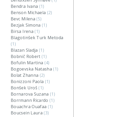
Bendixsen Synnøve
(1)
Bendra Ivana
(1)
Benson Michaela
(2)
Bevc Milena
(5)
Bezjak Simona
(1)
Birsa Irena
(1)
Blagotinšek Turk Metoda
(1)
Blazan Sladja
(1)
Bobnič Robert
(1)
Bofulin Martina
(4)
Bogoevska Natasha
(1)
Bolat Zhanna
(2)
Bonizzoni Paola
(1)
Bonšek Uroš
(1)
Bornarova Suzana
(1)
Borrmann Ricardo
(1)
Bouachra Ouafaa
(1)
Boucsein Laura
(3)