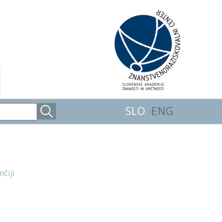
SLO
ENG
čiji