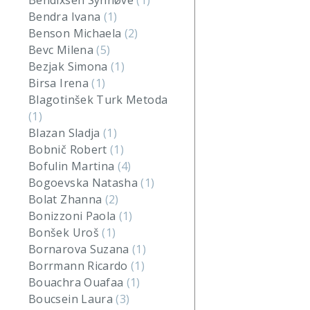
Bendixsen Synnøve
(1)
Bendra Ivana
(1)
Benson Michaela
(2)
Bevc Milena
(5)
Bezjak Simona
(1)
Birsa Irena
(1)
Blagotinšek Turk Metoda
(1)
Blazan Sladja
(1)
Bobnič Robert
(1)
Bofulin Martina
(4)
Bogoevska Natasha
(1)
Bolat Zhanna
(2)
Bonizzoni Paola
(1)
Bonšek Uroš
(1)
Bornarova Suzana
(1)
Borrmann Ricardo
(1)
Bouachra Ouafaa
(1)
Boucsein Laura
(3)