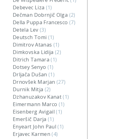
De Wispelaere Frederic
(1)
Debevec Liza
(1)
Dečman Dobrnjič Olga
(2)
Della Puppa Francesco
(7)
Detela Lev
(3)
Deutsch Tomi
(1)
Dimitrov Atanas
(1)
Dimkovska Lidija
(2)
Ditrich Tamara
(1)
Dotsey Senyo
(1)
Drljača Dušan
(1)
Drnovšek Marjan
(27)
Durnik Mitja
(2)
Dzhanuzakov Kanat
(1)
Eimermann Marco
(1)
Eisenberg Avigail
(1)
Emeršič Darja
(1)
Enyeart John Paul
(1)
Erjavec Karmen
(4)