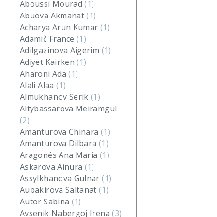
Aboussi Mourad
(1)
Abuova Akmanat
(1)
Acharya Arun Kumar
(1)
Adamič France
(1)
Adilgazinova Aigerim
(1)
Adiyet Kairken
(1)
Aharoni Ada
(1)
Alali Alaa
(1)
Almukhanov Serik
(1)
Altybassarova Meiramgul
(2)
Amanturova Chinara
(1)
Amanturova Dilbara
(1)
Aragonés Ana Maria
(1)
Askarova Ainura
(1)
Assylkhanova Gulnar
(1)
Aubakirova Saltanat
(1)
Autor Sabina
(1)
Avsenik Nabergoj Irena
(3)