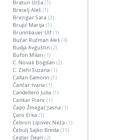
Bratun Urša
(1)
Brecelj Aleš
(1)
Brezigar Sara
(2)
Brujić Marija
(1)
Brunnbauer Ulf
(1)
Bučar Ručman Aleš
(4)
Budja Avguštin
(2)
Bufon Milan
(1)
C. Novak Bogdan
(2)
C. Ziehl Suzana
(1)
Callan Eamonn
(1)
Čančar Ivana
(1)
Candellero Julia
(1)
Cankar Franc
(1)
Čapo Žmegač Jasna
(1)
Çaro Erka
(1)
Čebron Lipovec Neža
(1)
Čebulj Sajko Breda
(15)
Ceglar Dean
(2)