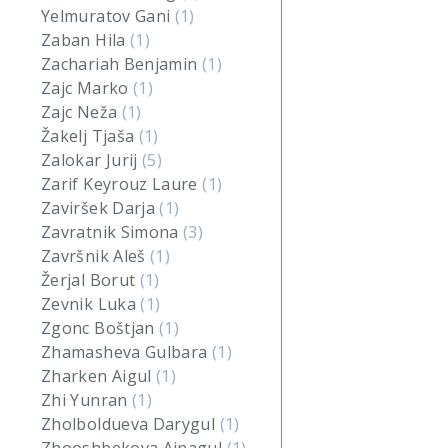
Yelmuratov Gani
(1)
Zaban Hila
(1)
Zachariah Benjamin
(1)
Zajc Marko
(1)
Zajc Neža
(1)
Žakelj Tjaša
(1)
Zalokar Jurij
(5)
Zarif Keyrouz Laure
(1)
Zaviršek Darja
(1)
Zavratnik Simona
(3)
Završnik Aleš
(1)
Žerjal Borut
(1)
Zevnik Luka
(1)
Zgonc Boštjan
(1)
Zhamasheva Gulbara
(1)
Zharken Aigul
(1)
Zhi Yunran
(1)
Zholboldueva Darygul
(1)