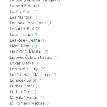
Lamberger Khatib Maja
(1)
Larson Ethan
(1)
Laušić Ante
(1)
Lea Martha
(1)
Ledinek Lozej Špela
(1)
Lenarčič Blaž
(2)
Lesar Irena
(3)
Leskošek Vesna
(1)
Ličen Nives
(1)
Likič Guček Milan
(2)
Lipovec Čebron Uršula
(1)
Lokar Metka
(1)
Lorenzetti Luigi
(2)
Lukšič-Hacin Marina
(27)
Lunaček Sarah
(1)
Luthar Breda
(1)
Luthar Oto
(1)
M. Milač Metod
(1)
M. Pomedli Michael
(1)