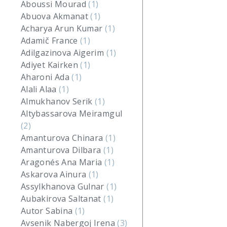
Aboussi Mourad
(1)
Abuova Akmanat
(1)
Acharya Arun Kumar
(1)
Adamič France
(1)
Adilgazinova Aigerim
(1)
Adiyet Kairken
(1)
Aharoni Ada
(1)
Alali Alaa
(1)
Almukhanov Serik
(1)
Altybassarova Meiramgul
(2)
Amanturova Chinara
(1)
Amanturova Dilbara
(1)
Aragonés Ana Maria
(1)
Askarova Ainura
(1)
Assylkhanova Gulnar
(1)
Aubakirova Saltanat
(1)
Autor Sabina
(1)
Avsenik Nabergoj Irena
(3)