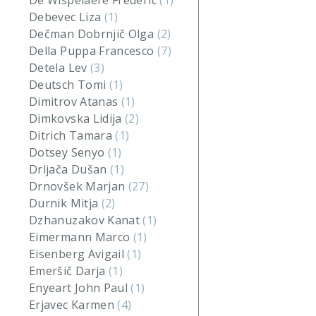
De Wispelaere Frederic
(1)
Debevec Liza
(1)
Dečman Dobrnjič Olga
(2)
Della Puppa Francesco
(7)
Detela Lev
(3)
Deutsch Tomi
(1)
Dimitrov Atanas
(1)
Dimkovska Lidija
(2)
Ditrich Tamara
(1)
Dotsey Senyo
(1)
Drljača Dušan
(1)
Drnovšek Marjan
(27)
Durnik Mitja
(2)
Dzhanuzakov Kanat
(1)
Eimermann Marco
(1)
Eisenberg Avigail
(1)
Emeršič Darja
(1)
Enyeart John Paul
(1)
Erjavec Karmen
(4)