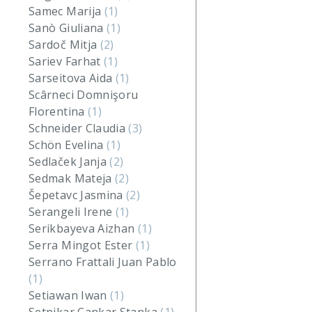
Samec Marija
(1)
Sanò Giuliana
(1)
Sardoč Mitja
(2)
Sariev Farhat
(1)
Sarseitova Aida
(1)
Scârneci Domnişoru
Florentina
(1)
Schneider Claudia
(3)
Schön Evelina
(1)
Sedlaček Janja
(2)
Sedmak Mateja
(2)
Šepetavc Jasmina
(2)
Serangeli Irene
(1)
Serikbayeva Aizhan
(1)
Serra Mingot Ester
(1)
Serrano Frattali Juan Pablo
(1)
Setiawan Iwan
(1)