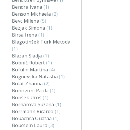
Bendixsen Synnøve
(1)
Bendra Ivana
(1)
Benson Michaela
(2)
Bevc Milena
(5)
Bezjak Simona
(1)
Birsa Irena
(1)
Blagotinšek Turk Metoda
(1)
Blazan Sladja
(1)
Bobnič Robert
(1)
Bofulin Martina
(4)
Bogoevska Natasha
(1)
Bolat Zhanna
(2)
Bonizzoni Paola
(1)
Bonšek Uroš
(1)
Bornarova Suzana
(1)
Borrmann Ricardo
(1)
Bouachra Ouafaa
(1)
Boucsein Laura
(3)