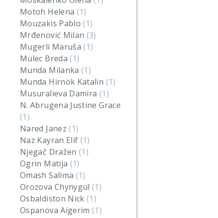
Moskalenko Olena
(1)
Motoh Helena
(1)
Mouzakis Pablo
(1)
Mrđenović Milan
(3)
Mugerli Maruša
(1)
Mulec Breda
(1)
Munda Milanka
(1)
Munda Hirnök Katalin
(1)
Musuralieva Damira
(1)
N. Abrugena Justine Grace
(1)
Nared Janez
(1)
Naz Kayran Elif
(1)
Njegač Dražen
(1)
Ogrin Matija
(1)
Omash Salima
(1)
Orozova Chynygul
(1)
Osbaldiston Nick
(1)
Ospanova Aigerim
(1)