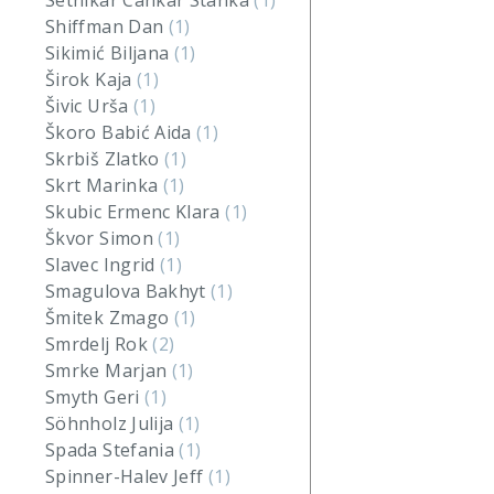
Setnikar Cankar Stanka
(1)
Shiffman Dan
(1)
Sikimić Biljana
(1)
Širok Kaja
(1)
Šivic Urša
(1)
Škoro Babić Aida
(1)
Skrbiš Zlatko
(1)
Skrt Marinka
(1)
Skubic Ermenc Klara
(1)
Škvor Simon
(1)
Slavec Ingrid
(1)
Smagulova Bakhyt
(1)
Šmitek Zmago
(1)
Smrdelj Rok
(2)
Smrke Marjan
(1)
Smyth Geri
(1)
Söhnholz Julija
(1)
Spada Stefania
(1)
Spinner-Halev Jeff
(1)