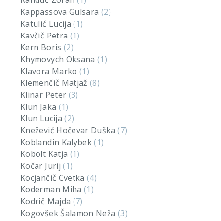
Kanduč Zoran
(1)
Kappassova Gulsara
(2)
Katulić Lucija
(1)
Kavčič Petra
(1)
Kern Boris
(2)
Khymovych Oksana
(1)
Klavora Marko
(1)
Klemenčič Matjaž
(8)
Klinar Peter
(3)
Klun Jaka
(1)
Klun Lucija
(2)
Knežević Hočevar Duška
(7)
Koblandin Kalybek
(1)
Kobolt Katja
(1)
Kočar Jurij
(1)
Kocjančič Cvetka
(4)
Koderman Miha
(1)
Kodrič Majda
(7)
Kogovšek Šalamon Neža
(3)