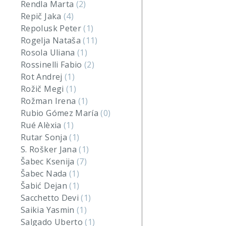
Rendla Marta
(2)
Repič Jaka
(4)
Repolusk Peter
(1)
Rogelja Nataša
(11)
Rosola Uliana
(1)
Rossinelli Fabio
(2)
Rot Andrej
(1)
Rožič Megi
(1)
Rožman Irena
(1)
Rubio Gómez María
(0)
Rué Alèxia
(1)
Rutar Sonja
(1)
S. Rošker Jana
(1)
Šabec Ksenija
(7)
Šabec Nada
(1)
Šabić Dejan
(1)
Sacchetto Devi
(1)
Saikia Yasmin
(1)
Salgado Uberto
(1)