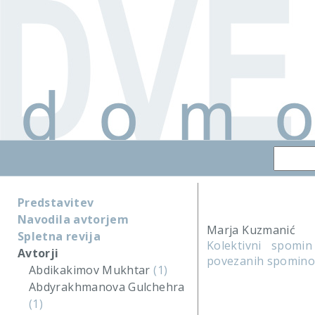
Predstavitev
Navodila avtorjem
Marja Kuzmanić
Spletna revija
Kolektivni spomin
Avtorji
povezanih spominov
Abdikakimov Mukhtar
(1)
Abdyrakhmanova Gulchehra
(1)