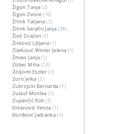
Zhooshbekova Ainagul
(1)
Žigon Tanja
(2)
Žigon Zvone
(10)
Žitnik Tatjana
(1)
Žitnik Serafin Janja
(38)
Živić Dražen
(1)
Živković Ljiljana
(1)
Zlatković Winter Jelena
(1)
Žmavc Janja
(1)
Zobec Miha
(12)
Zólyomi Eszter
(1)
Zorn Jelka
(2)
Zubrzycki Bernarda
(1)
Zulauf Monika
(1)
Zupančič Rok
(1)
Đikanović Vesna
(1)
Đorđević Jadranka
(1)