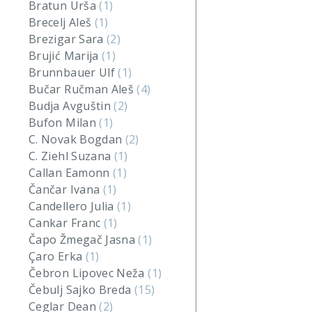
Bratun Urša
(1)
Brecelj Aleš
(1)
Brezigar Sara
(2)
Brujić Marija
(1)
Brunnbauer Ulf
(1)
Bučar Ručman Aleš
(4)
Budja Avguštin
(2)
Bufon Milan
(1)
C. Novak Bogdan
(2)
C. Ziehl Suzana
(1)
Callan Eamonn
(1)
Čančar Ivana
(1)
Candellero Julia
(1)
Cankar Franc
(1)
Čapo Žmegač Jasna
(1)
Çaro Erka
(1)
Čebron Lipovec Neža
(1)
Čebulj Sajko Breda
(15)
Ceglar Dean
(2)