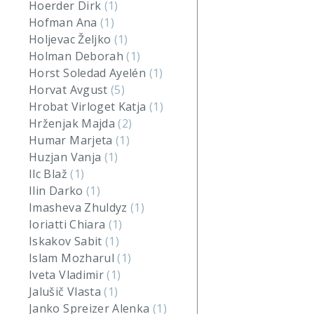
Hoerder Dirk
(1)
Hofman Ana
(1)
Holjevac Željko
(1)
Holman Deborah
(1)
Horst Soledad Ayelén
(1)
Horvat Avgust
(5)
Hrobat Virloget Katja
(1)
Hrženjak Majda
(2)
Humar Marjeta
(1)
Huzjan Vanja
(1)
Ilc Blaž
(1)
Ilin Darko
(1)
Imasheva Zhuldyz
(1)
Ioriatti Chiara
(1)
Iskakov Sabit
(1)
Islam Mozharul
(1)
Iveta Vladimir
(1)
Jalušič Vlasta
(1)
Janko Spreizer Alenka
(1)