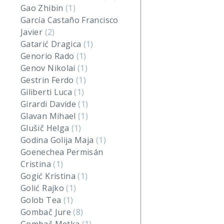
Gao Zhibin
(1)
García Castaño Francisco
Javier
(2)
Gatarić Dragica
(1)
Genorio Rado
(1)
Genov Nikolai
(1)
Gestrin Ferdo
(1)
Giliberti Luca
(1)
Girardi Davide
(1)
Glavan Mihael
(1)
Glušič Helga
(1)
Godina Golija Maja
(1)
Goenechea Permisán
Cristina
(1)
Gogić Kristina
(1)
Golić Rajko
(1)
Golob Tea
(1)
Gombač Jure
(8)