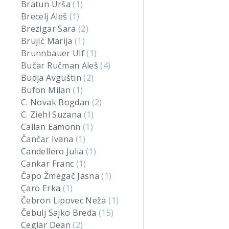
Bratun Urša
(1)
Brecelj Aleš
(1)
Brezigar Sara
(2)
Brujić Marija
(1)
Brunnbauer Ulf
(1)
Bučar Ručman Aleš
(4)
Budja Avguštin
(2)
Bufon Milan
(1)
C. Novak Bogdan
(2)
C. Ziehl Suzana
(1)
Callan Eamonn
(1)
Čančar Ivana
(1)
Candellero Julia
(1)
Cankar Franc
(1)
Čapo Žmegač Jasna
(1)
Çaro Erka
(1)
Čebron Lipovec Neža
(1)
Čebulj Sajko Breda
(15)
Ceglar Dean
(2)