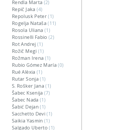
Rendla Marta
(2)
Repič Jaka
(4)
Repolusk Peter
(1)
Rogelja Nataša
(11)
Rosola Uliana
(1)
Rossinelli Fabio
(2)
Rot Andrej
(1)
Rožič Megi
(1)
Rožman Irena
(1)
Rubio Gómez María
(0)
Rué Alèxia
(1)
Rutar Sonja
(1)
S. Rošker Jana
(1)
Šabec Ksenija
(7)
Šabec Nada
(1)
Šabić Dejan
(1)
Sacchetto Devi
(1)
Saikia Yasmin
(1)
Salgado Uberto
(1)