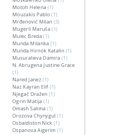
Moskalenko Olena
(1)
Motoh Helena
(1)
Mouzakis Pablo
(1)
Mrđenović Milan
(3)
Mugerli Maruša
(1)
Mulec Breda
(1)
Munda Milanka
(1)
Munda Hirnök Katalin
(1)
Musuralieva Damira
(1)
N. Abrugena Justine Grace
(1)
Nared Janez
(1)
Naz Kayran Elif
(1)
Njegač Dražen
(1)
Ogrin Matija
(1)
Omash Salima
(1)
Orozova Chynygul
(1)
Osbaldiston Nick
(1)
Ospanova Aigerim
(1)