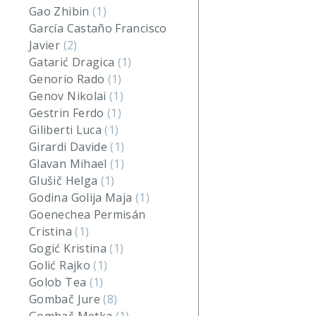
Gao Zhibin
(1)
García Castaño Francisco
Javier
(2)
Gatarić Dragica
(1)
Genorio Rado
(1)
Genov Nikolai
(1)
Gestrin Ferdo
(1)
Giliberti Luca
(1)
Girardi Davide
(1)
Glavan Mihael
(1)
Glušič Helga
(1)
Godina Golija Maja
(1)
Goenechea Permisán
Cristina
(1)
Gogić Kristina
(1)
Golić Rajko
(1)
Golob Tea
(1)
Gombač Jure
(8)