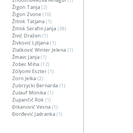
Zhooshbekova Ainagul
(1)
Žigon Tanja
(2)
Žigon Zvone
(10)
Žitnik Tatjana
(1)
Žitnik Serafin Janja
(38)
Živić Dražen
(1)
Živković Ljiljana
(1)
Zlatković Winter Jelena
(1)
Žmavc Janja
(1)
Zobec Miha
(12)
Zólyomi Eszter
(1)
Zorn Jelka
(2)
Zubrzycki Bernarda
(1)
Zulauf Monika
(1)
Zupančič Rok
(1)
Đikanović Vesna
(1)
Đorđević Jadranka
(1)