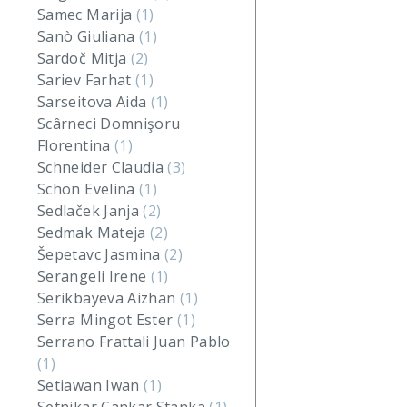
Samec Marija
(1)
Sanò Giuliana
(1)
Sardoč Mitja
(2)
Sariev Farhat
(1)
Sarseitova Aida
(1)
Scârneci Domnişoru
Florentina
(1)
Schneider Claudia
(3)
Schön Evelina
(1)
Sedlaček Janja
(2)
Sedmak Mateja
(2)
Šepetavc Jasmina
(2)
Serangeli Irene
(1)
Serikbayeva Aizhan
(1)
Serra Mingot Ester
(1)
Serrano Frattali Juan Pablo
(1)
Setiawan Iwan
(1)