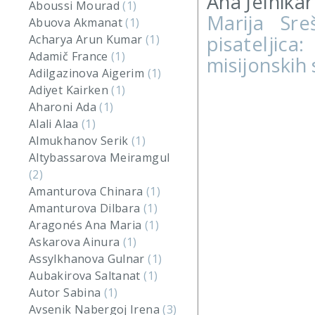
Ana Jelnikar
Aboussi Mourad
(1)
Marija Sre
Abuova Akmanat
(1)
pisatelj
Acharya Arun Kumar
(1)
Adamič France
(1)
misijonskih
Adilgazinova Aigerim
(1)
Adiyet Kairken
(1)
Aharoni Ada
(1)
Alali Alaa
(1)
Almukhanov Serik
(1)
Altybassarova Meiramgul
(2)
Amanturova Chinara
(1)
Amanturova Dilbara
(1)
Aragonés Ana Maria
(1)
Askarova Ainura
(1)
Assylkhanova Gulnar
(1)
Aubakirova Saltanat
(1)
Autor Sabina
(1)
Avsenik Nabergoj Irena
(3)