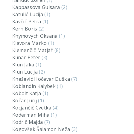
Kanduč Zoran
(1)
Kappassova Gulsara
(2)
Katulić Lucija
(1)
Kavčič Petra
(1)
Kern Boris
(2)
Khymovych Oksana
(1)
Klavora Marko
(1)
Klemenčič Matjaž
(8)
Klinar Peter
(3)
Klun Jaka
(1)
Klun Lucija
(2)
Knežević Hočevar Duška
(7)
Koblandin Kalybek
(1)
Kobolt Katja
(1)
Kočar Jurij
(1)
Kocjančič Cvetka
(4)
Koderman Miha
(1)
Kodrič Majda
(7)
Kogovšek Šalamon Neža
(3)