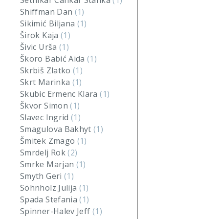
Setnikar Cankar Stanka
(1)
Shiffman Dan
(1)
Sikimić Biljana
(1)
Širok Kaja
(1)
Šivic Urša
(1)
Škoro Babić Aida
(1)
Skrbiš Zlatko
(1)
Skrt Marinka
(1)
Skubic Ermenc Klara
(1)
Škvor Simon
(1)
Slavec Ingrid
(1)
Smagulova Bakhyt
(1)
Šmitek Zmago
(1)
Smrdelj Rok
(2)
Smrke Marjan
(1)
Smyth Geri
(1)
Söhnholz Julija
(1)
Spada Stefania
(1)
Spinner-Halev Jeff
(1)