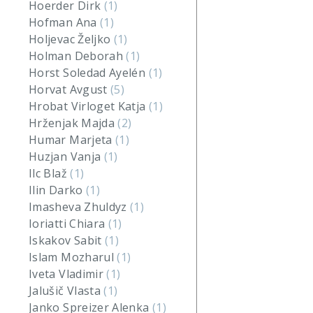
Hoerder Dirk
(1)
Hofman Ana
(1)
Holjevac Željko
(1)
Holman Deborah
(1)
Horst Soledad Ayelén
(1)
Horvat Avgust
(5)
Hrobat Virloget Katja
(1)
Hrženjak Majda
(2)
Humar Marjeta
(1)
Huzjan Vanja
(1)
Ilc Blaž
(1)
Ilin Darko
(1)
Imasheva Zhuldyz
(1)
Ioriatti Chiara
(1)
Iskakov Sabit
(1)
Islam Mozharul
(1)
Iveta Vladimir
(1)
Jalušič Vlasta
(1)
Janko Spreizer Alenka
(1)