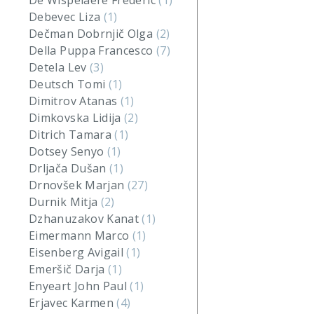
De Wispelaere Frederic
(1)
Debevec Liza
(1)
Dečman Dobrnjič Olga
(2)
Della Puppa Francesco
(7)
Detela Lev
(3)
Deutsch Tomi
(1)
Dimitrov Atanas
(1)
Dimkovska Lidija
(2)
Ditrich Tamara
(1)
Dotsey Senyo
(1)
Drljača Dušan
(1)
Drnovšek Marjan
(27)
Durnik Mitja
(2)
Dzhanuzakov Kanat
(1)
Eimermann Marco
(1)
Eisenberg Avigail
(1)
Emeršič Darja
(1)
Enyeart John Paul
(1)
Erjavec Karmen
(4)