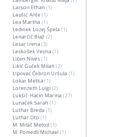
Lamberger Khatib Maja
(1)
Larson Ethan
(1)
Laušić Ante
(1)
Lea Martha
(1)
Ledinek Lozej Špela
(1)
Lenarčič Blaž
(2)
Lesar Irena
(3)
Leskošek Vesna
(1)
Ličen Nives
(1)
Likič Guček Milan
(2)
Lipovec Čebron Uršula
(1)
Lokar Metka
(1)
Lorenzetti Luigi
(2)
Lukšič-Hacin Marina
(27)
Lunaček Sarah
(1)
Luthar Breda
(1)
Luthar Oto
(1)
M. Milač Metod
(1)
M. Pomedli Michael
(1)