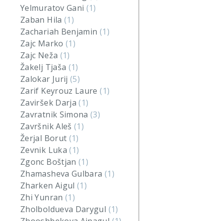
Yelmuratov Gani
(1)
Zaban Hila
(1)
Zachariah Benjamin
(1)
Zajc Marko
(1)
Zajc Neža
(1)
Žakelj Tjaša
(1)
Zalokar Jurij
(5)
Zarif Keyrouz Laure
(1)
Zaviršek Darja
(1)
Zavratnik Simona
(3)
Završnik Aleš
(1)
Žerjal Borut
(1)
Zevnik Luka
(1)
Zgonc Boštjan
(1)
Zhamasheva Gulbara
(1)
Zharken Aigul
(1)
Zhi Yunran
(1)
Zholboldueva Darygul
(1)