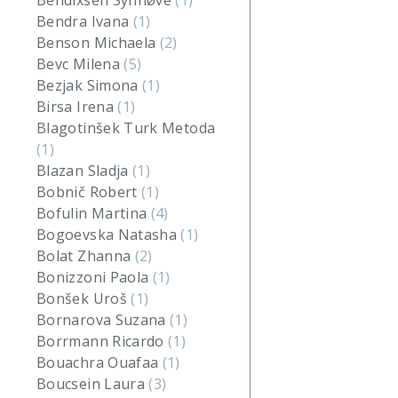
Bendixsen Synnøve
(1)
Bendra Ivana
(1)
Benson Michaela
(2)
Bevc Milena
(5)
Bezjak Simona
(1)
Birsa Irena
(1)
Blagotinšek Turk Metoda
(1)
Blazan Sladja
(1)
Bobnič Robert
(1)
Bofulin Martina
(4)
Bogoevska Natasha
(1)
Bolat Zhanna
(2)
Bonizzoni Paola
(1)
Bonšek Uroš
(1)
Bornarova Suzana
(1)
Borrmann Ricardo
(1)
Bouachra Ouafaa
(1)
Boucsein Laura
(3)