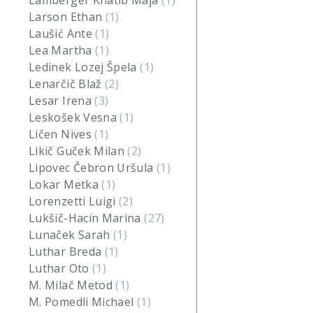
Lamberger Khatib Maja
(1)
Larson Ethan
(1)
Laušić Ante
(1)
Lea Martha
(1)
Ledinek Lozej Špela
(1)
Lenarčič Blaž
(2)
Lesar Irena
(3)
Leskošek Vesna
(1)
Ličen Nives
(1)
Likič Guček Milan
(2)
Lipovec Čebron Uršula
(1)
Lokar Metka
(1)
Lorenzetti Luigi
(2)
Lukšič-Hacin Marina
(27)
Lunaček Sarah
(1)
Luthar Breda
(1)
Luthar Oto
(1)
M. Milač Metod
(1)
M. Pomedli Michael
(1)