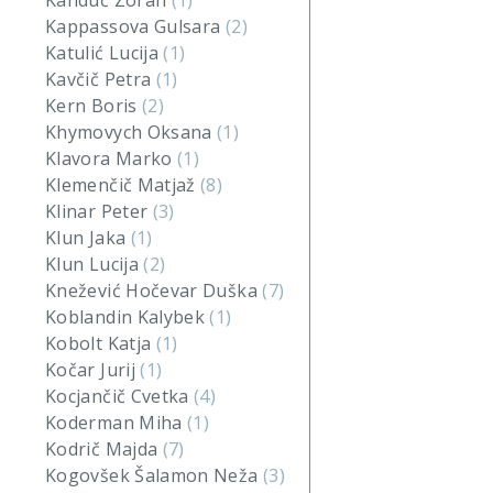
Kanduč Zoran
(1)
Kappassova Gulsara
(2)
Katulić Lucija
(1)
Kavčič Petra
(1)
Kern Boris
(2)
Khymovych Oksana
(1)
Klavora Marko
(1)
Klemenčič Matjaž
(8)
Klinar Peter
(3)
Klun Jaka
(1)
Klun Lucija
(2)
Knežević Hočevar Duška
(7)
Koblandin Kalybek
(1)
Kobolt Katja
(1)
Kočar Jurij
(1)
Kocjančič Cvetka
(4)
Koderman Miha
(1)
Kodrič Majda
(7)
Kogovšek Šalamon Neža
(3)