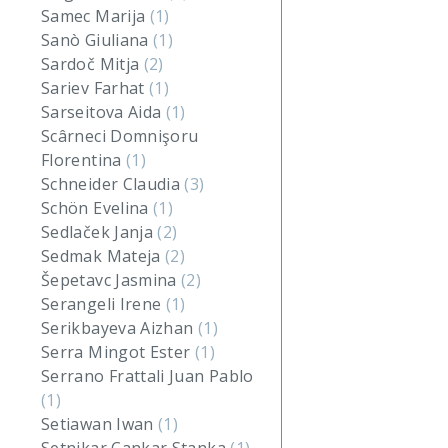
Samec Marija
(1)
Sanò Giuliana
(1)
Sardoč Mitja
(2)
Sariev Farhat
(1)
Sarseitova Aida
(1)
Scârneci Domnişoru
Florentina
(1)
Schneider Claudia
(3)
Schön Evelina
(1)
Sedlaček Janja
(2)
Sedmak Mateja
(2)
Šepetavc Jasmina
(2)
Serangeli Irene
(1)
Serikbayeva Aizhan
(1)
Serra Mingot Ester
(1)
Serrano Frattali Juan Pablo
(1)
Setiawan Iwan
(1)