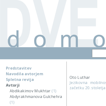
Predstavitev
Navodila avtorjem
Oto Luthar
Spletna revija
Jezikovna mobilno
Avtorji
začetku 20. stoletja
Abdikakimov Mukhtar
(1)
Abdyrakhmanova Gulchehra
(1)