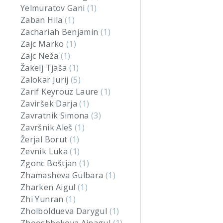
Yelmuratov Gani
(1)
Zaban Hila
(1)
Zachariah Benjamin
(1)
Zajc Marko
(1)
Zajc Neža
(1)
Žakelj Tjaša
(1)
Zalokar Jurij
(5)
Zarif Keyrouz Laure
(1)
Zaviršek Darja
(1)
Zavratnik Simona
(3)
Završnik Aleš
(1)
Žerjal Borut
(1)
Zevnik Luka
(1)
Zgonc Boštjan
(1)
Zhamasheva Gulbara
(1)
Zharken Aigul
(1)
Zhi Yunran
(1)
Zholboldueva Darygul
(1)