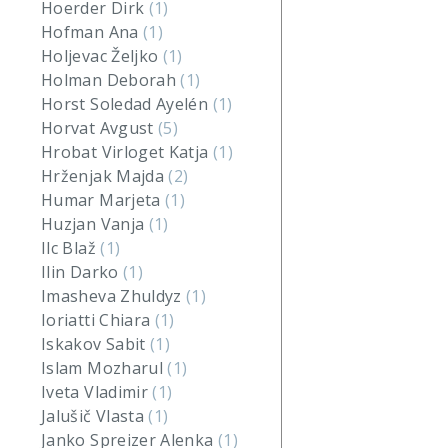
Hoerder Dirk
(1)
Hofman Ana
(1)
Holjevac Željko
(1)
Holman Deborah
(1)
Horst Soledad Ayelén
(1)
Horvat Avgust
(5)
Hrobat Virloget Katja
(1)
Hrženjak Majda
(2)
Humar Marjeta
(1)
Huzjan Vanja
(1)
Ilc Blaž
(1)
Ilin Darko
(1)
Imasheva Zhuldyz
(1)
Ioriatti Chiara
(1)
Iskakov Sabit
(1)
Islam Mozharul
(1)
Iveta Vladimir
(1)
Jalušič Vlasta
(1)
Janko Spreizer Alenka
(1)