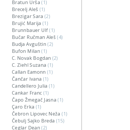
Bratun Urša
(1)
Brecelj Aleš
(1)
Brezigar Sara
(2)
Brujić Marija
(1)
Brunnbauer Ulf
(1)
Bučar Ručman Aleš
(4)
Budja Avguštin
(2)
Bufon Milan
(1)
C. Novak Bogdan
(2)
C. Ziehl Suzana
(1)
Callan Eamonn
(1)
Čančar Ivana
(1)
Candellero Julia
(1)
Cankar Franc
(1)
Čapo Žmegač Jasna
(1)
Çaro Erka
(1)
Čebron Lipovec Neža
(1)
Čebulj Sajko Breda
(15)
Ceglar Dean
(2)