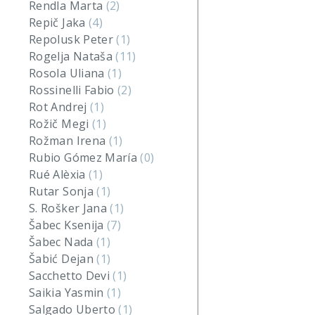
Rendla Marta
(2)
Repič Jaka
(4)
Repolusk Peter
(1)
Rogelja Nataša
(11)
Rosola Uliana
(1)
Rossinelli Fabio
(2)
Rot Andrej
(1)
Rožič Megi
(1)
Rožman Irena
(1)
Rubio Gómez María
(0)
Rué Alèxia
(1)
Rutar Sonja
(1)
S. Rošker Jana
(1)
Šabec Ksenija
(7)
Šabec Nada
(1)
Šabić Dejan
(1)
Sacchetto Devi
(1)
Saikia Yasmin
(1)
Salgado Uberto
(1)