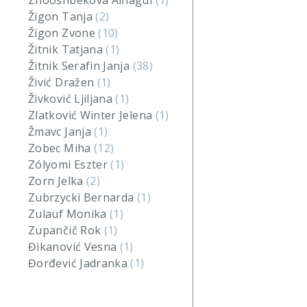
Zhooshbekova Ainagul
(1)
Žigon Tanja
(2)
Žigon Zvone
(10)
Žitnik Tatjana
(1)
Žitnik Serafin Janja
(38)
Živić Dražen
(1)
Živković Ljiljana
(1)
Zlatković Winter Jelena
(1)
Žmavc Janja
(1)
Zobec Miha
(12)
Zólyomi Eszter
(1)
Zorn Jelka
(2)
Zubrzycki Bernarda
(1)
Zulauf Monika
(1)
Zupančič Rok
(1)
Đikanović Vesna
(1)
Đorđević Jadranka
(1)