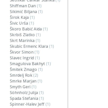
Setnikar Cankar Stanka
(1)
Shiffman Dan
(1)
Sikimić Biljana
(1)
Širok Kaja
(1)
Šivic Urša
(1)
Škoro Babić Aida
(1)
Skrbiš Zlatko
(1)
Skrt Marinka
(1)
Skubic Ermenc Klara
(1)
Škvor Simon
(1)
Slavec Ingrid
(1)
Smagulova Bakhyt
(1)
Šmitek Zmago
(1)
Smrdelj Rok
(2)
Smrke Marjan
(1)
Smyth Geri
(1)
Söhnholz Julija
(1)
Spada Stefania
(1)
Spinner-Halev Jeff
(1)