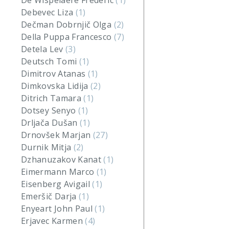
De Wispelaere Frederic
(1)
Debevec Liza
(1)
Dečman Dobrnjič Olga
(2)
Della Puppa Francesco
(7)
Detela Lev
(3)
Deutsch Tomi
(1)
Dimitrov Atanas
(1)
Dimkovska Lidija
(2)
Ditrich Tamara
(1)
Dotsey Senyo
(1)
Drljača Dušan
(1)
Drnovšek Marjan
(27)
Durnik Mitja
(2)
Dzhanuzakov Kanat
(1)
Eimermann Marco
(1)
Eisenberg Avigail
(1)
Emeršič Darja
(1)
Enyeart John Paul
(1)
Erjavec Karmen
(4)