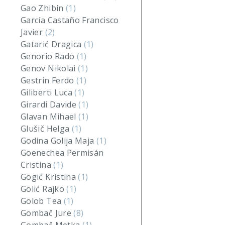
Gao Zhibin
(1)
García Castaño Francisco
Javier
(2)
Gatarić Dragica
(1)
Genorio Rado
(1)
Genov Nikolai
(1)
Gestrin Ferdo
(1)
Giliberti Luca
(1)
Girardi Davide
(1)
Glavan Mihael
(1)
Glušič Helga
(1)
Godina Golija Maja
(1)
Goenechea Permisán
Cristina
(1)
Gogić Kristina
(1)
Golić Rajko
(1)
Golob Tea
(1)
Gombač Jure
(8)