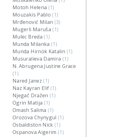
Moskalenko Olena
(1)
Motoh Helena
(1)
Mouzakis Pablo
(1)
Mrđenović Milan
(3)
Mugerli Maruša
(1)
Mulec Breda
(1)
Munda Milanka
(1)
Munda Hirnök Katalin
(1)
Musuralieva Damira
(1)
N. Abrugena Justine Grace
(1)
Nared Janez
(1)
Naz Kayran Elif
(1)
Njegač Dražen
(1)
Ogrin Matija
(1)
Omash Salima
(1)
Orozova Chynygul
(1)
Osbaldiston Nick
(1)
Ospanova Aigerim
(1)