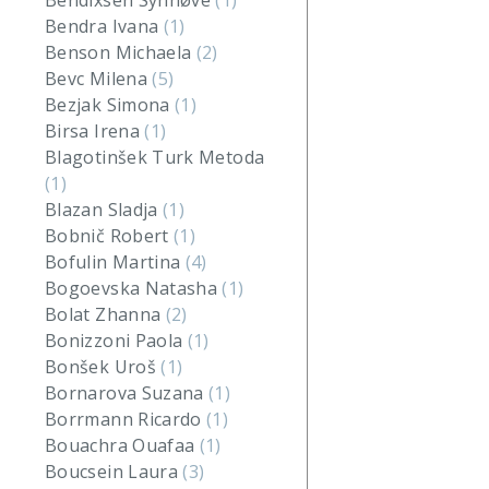
Bendixsen Synnøve
(1)
Bendra Ivana
(1)
Benson Michaela
(2)
Bevc Milena
(5)
Bezjak Simona
(1)
Birsa Irena
(1)
Blagotinšek Turk Metoda
(1)
Blazan Sladja
(1)
Bobnič Robert
(1)
Bofulin Martina
(4)
Bogoevska Natasha
(1)
Bolat Zhanna
(2)
Bonizzoni Paola
(1)
Bonšek Uroš
(1)
Bornarova Suzana
(1)
Borrmann Ricardo
(1)
Bouachra Ouafaa
(1)
Boucsein Laura
(3)