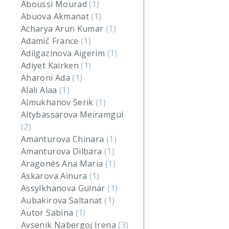
Aboussi Mourad
(1)
Abuova Akmanat
(1)
Acharya Arun Kumar
(1)
Adamič France
(1)
Adilgazinova Aigerim
(1)
Adiyet Kairken
(1)
Aharoni Ada
(1)
Alali Alaa
(1)
Almukhanov Serik
(1)
Altybassarova Meiramgul
(2)
Amanturova Chinara
(1)
Amanturova Dilbara
(1)
Aragonés Ana Maria
(1)
Askarova Ainura
(1)
Assylkhanova Gulnar
(1)
Aubakirova Saltanat
(1)
Autor Sabina
(1)
Avsenik Nabergoj Irena
(3)