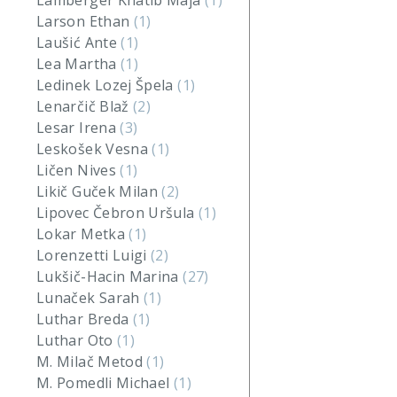
Lamberger Khatib Maja
(1)
Larson Ethan
(1)
Laušić Ante
(1)
Lea Martha
(1)
Ledinek Lozej Špela
(1)
Lenarčič Blaž
(2)
Lesar Irena
(3)
Leskošek Vesna
(1)
Ličen Nives
(1)
Likič Guček Milan
(2)
Lipovec Čebron Uršula
(1)
Lokar Metka
(1)
Lorenzetti Luigi
(2)
Lukšič-Hacin Marina
(27)
Lunaček Sarah
(1)
Luthar Breda
(1)
Luthar Oto
(1)
M. Milač Metod
(1)
M. Pomedli Michael
(1)