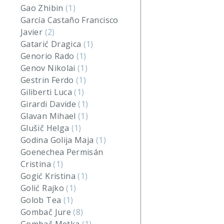
Gao Zhibin
(1)
García Castaño Francisco
Javier
(2)
Gatarić Dragica
(1)
Genorio Rado
(1)
Genov Nikolai
(1)
Gestrin Ferdo
(1)
Giliberti Luca
(1)
Girardi Davide
(1)
Glavan Mihael
(1)
Glušič Helga
(1)
Godina Golija Maja
(1)
Goenechea Permisán
Cristina
(1)
Gogić Kristina
(1)
Golić Rajko
(1)
Golob Tea
(1)
Gombač Jure
(8)