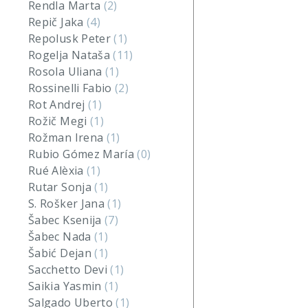
Rendla Marta
(2)
Repič Jaka
(4)
Repolusk Peter
(1)
Rogelja Nataša
(11)
Rosola Uliana
(1)
Rossinelli Fabio
(2)
Rot Andrej
(1)
Rožič Megi
(1)
Rožman Irena
(1)
Rubio Gómez María
(0)
Rué Alèxia
(1)
Rutar Sonja
(1)
S. Rošker Jana
(1)
Šabec Ksenija
(7)
Šabec Nada
(1)
Šabić Dejan
(1)
Sacchetto Devi
(1)
Saikia Yasmin
(1)
Salgado Uberto
(1)