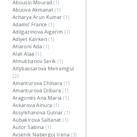
Aboussi Mourad
(1)
Abuova Akmanat
(1)
Acharya Arun Kumar
(1)
Adamič France
(1)
Adilgazinova Aigerim
(1)
Adiyet Kairken
(1)
Aharoni Ada
(1)
Alali Alaa
(1)
Almukhanov Serik
(1)
Altybassarova Meiramgul
(2)
Amanturova Chinara
(1)
Amanturova Dilbara
(1)
Aragonés Ana Maria
(1)
Askarova Ainura
(1)
Assylkhanova Gulnar
(1)
Aubakirova Saltanat
(1)
Autor Sabina
(1)
Avsenik Nabergoj Irena
(3)