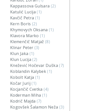
Kanduč Zoran
(1)
Kappassova Gulsara
(2)
Katulić Lucija
(1)
Kavčič Petra
(1)
Kern Boris
(2)
Khymovych Oksana
(1)
Klavora Marko
(1)
Klemenčič Matjaž
(8)
Klinar Peter
(3)
Klun Jaka
(1)
Klun Lucija
(2)
Knežević Hočevar Duška
(7)
Koblandin Kalybek
(1)
Kobolt Katja
(1)
Kočar Jurij
(1)
Kocjančič Cvetka
(4)
Koderman Miha
(1)
Kodrič Majda
(7)
Kogovšek Šalamon Neža
(3)