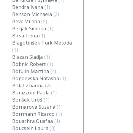
Bendixsen Synnøve
(1)
Bendra Ivana
(1)
Benson Michaela
(2)
Bevc Milena
(5)
Bezjak Simona
(1)
Birsa Irena
(1)
Blagotinšek Turk Metoda
(1)
Blazan Sladja
(1)
Bobnič Robert
(1)
Bofulin Martina
(4)
Bogoevska Natasha
(1)
Bolat Zhanna
(2)
Bonizzoni Paola
(1)
Bonšek Uroš
(1)
Bornarova Suzana
(1)
Borrmann Ricardo
(1)
Bouachra Ouafaa
(1)
Boucsein Laura
(3)