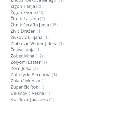
Zhooshbekova Ainagul
(1)
Žigon Tanja
(2)
Žigon Zvone
(10)
Žitnik Tatjana
(1)
Žitnik Serafin Janja
(38)
Živić Dražen
(1)
Živković Ljiljana
(1)
Zlatković Winter Jelena
(1)
Žmavc Janja
(1)
Zobec Miha
(12)
Zólyomi Eszter
(1)
Zorn Jelka
(2)
Zubrzycki Bernarda
(1)
Zulauf Monika
(1)
Zupančič Rok
(1)
Đikanović Vesna
(1)
Đorđević Jadranka
(1)