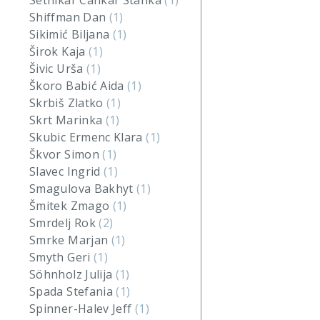
Setnikar Cankar Stanka
(1)
Shiffman Dan
(1)
Sikimić Biljana
(1)
Širok Kaja
(1)
Šivic Urša
(1)
Škoro Babić Aida
(1)
Skrbiš Zlatko
(1)
Skrt Marinka
(1)
Skubic Ermenc Klara
(1)
Škvor Simon
(1)
Slavec Ingrid
(1)
Smagulova Bakhyt
(1)
Šmitek Zmago
(1)
Smrdelj Rok
(2)
Smrke Marjan
(1)
Smyth Geri
(1)
Söhnholz Julija
(1)
Spada Stefania
(1)
Spinner-Halev Jeff
(1)