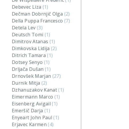
De Wispelaere Frederic
(1)
Debevec Liza
(1)
Dečman Dobrnjič Olga
(2)
Della Puppa Francesco
(7)
Detela Lev
(3)
Deutsch Tomi
(1)
Dimitrov Atanas
(1)
Dimkovska Lidija
(2)
Ditrich Tamara
(1)
Dotsey Senyo
(1)
Drljača Dušan
(1)
Drnovšek Marjan
(27)
Durnik Mitja
(2)
Dzhanuzakov Kanat
(1)
Eimermann Marco
(1)
Eisenberg Avigail
(1)
Emeršič Darja
(1)
Enyeart John Paul
(1)
Erjavec Karmen
(4)