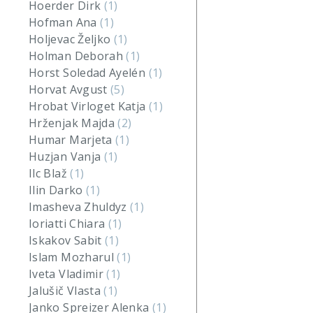
Hoerder Dirk
(1)
Hofman Ana
(1)
Holjevac Željko
(1)
Holman Deborah
(1)
Horst Soledad Ayelén
(1)
Horvat Avgust
(5)
Hrobat Virloget Katja
(1)
Hrženjak Majda
(2)
Humar Marjeta
(1)
Huzjan Vanja
(1)
Ilc Blaž
(1)
Ilin Darko
(1)
Imasheva Zhuldyz
(1)
Ioriatti Chiara
(1)
Iskakov Sabit
(1)
Islam Mozharul
(1)
Iveta Vladimir
(1)
Jalušič Vlasta
(1)
Janko Spreizer Alenka
(1)