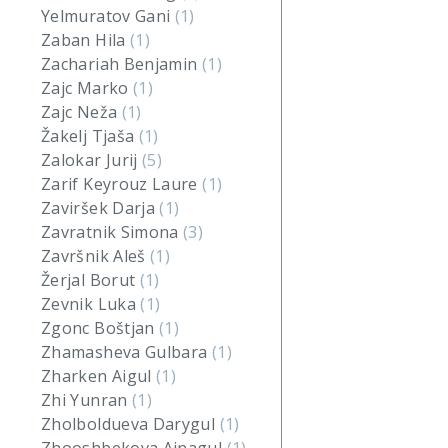
Yelmuratov Gani
(1)
Zaban Hila
(1)
Zachariah Benjamin
(1)
Zajc Marko
(1)
Zajc Neža
(1)
Žakelj Tjaša
(1)
Zalokar Jurij
(5)
Zarif Keyrouz Laure
(1)
Zaviršek Darja
(1)
Zavratnik Simona
(3)
Završnik Aleš
(1)
Žerjal Borut
(1)
Zevnik Luka
(1)
Zgonc Boštjan
(1)
Zhamasheva Gulbara
(1)
Zharken Aigul
(1)
Zhi Yunran
(1)
Zholboldueva Darygul
(1)