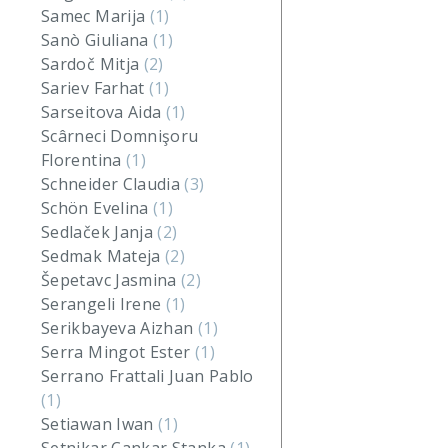
Samec Marija
(1)
Sanò Giuliana
(1)
Sardoč Mitja
(2)
Sariev Farhat
(1)
Sarseitova Aida
(1)
Scârneci Domnişoru
Florentina
(1)
Schneider Claudia
(3)
Schön Evelina
(1)
Sedlaček Janja
(2)
Sedmak Mateja
(2)
Šepetavc Jasmina
(2)
Serangeli Irene
(1)
Serikbayeva Aizhan
(1)
Serra Mingot Ester
(1)
Serrano Frattali Juan Pablo
(1)
Setiawan Iwan
(1)