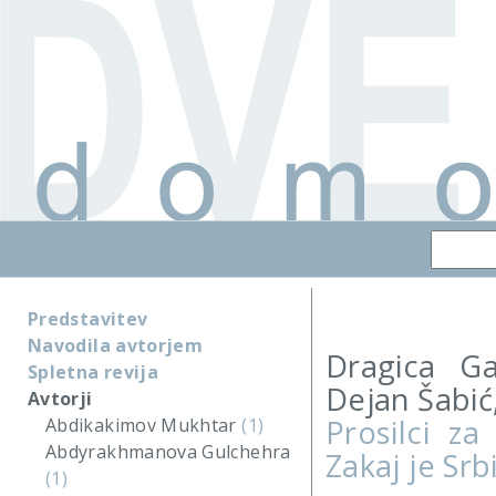
Predstavitev
Navodila avtorjem
Dragica Ga
Spletna revija
Dejan Šabić,
Avtorji
Prosilci za
Abdikakimov Mukhtar
(1)
Abdyrakhmanova Gulchehra
Zakaj je Srb
(1)