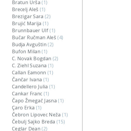
Bratun Urša
(1)
Brecelj Aleš
(1)
Brezigar Sara
(2)
Brujić Marija
(1)
Brunnbauer Ulf
(1)
Bučar Ručman Aleš
(4)
Budja Avguštin
(2)
Bufon Milan
(1)
C. Novak Bogdan
(2)
C. Ziehl Suzana
(1)
Callan Eamonn
(1)
Čančar Ivana
(1)
Candellero Julia
(1)
Cankar Franc
(1)
Čapo Žmegač Jasna
(1)
Çaro Erka
(1)
Čebron Lipovec Neža
(1)
Čebulj Sajko Breda
(15)
Ceglar Dean
(2)