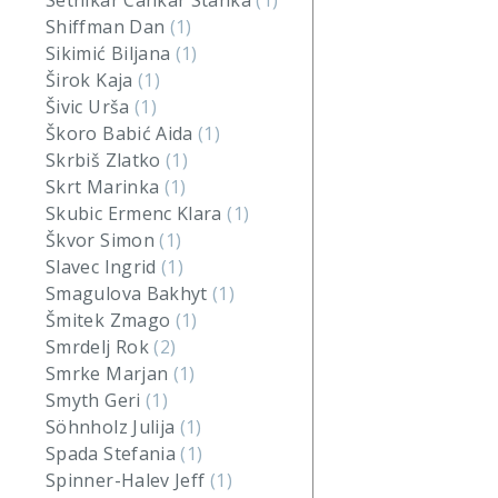
Setnikar Cankar Stanka
(1)
Shiffman Dan
(1)
Sikimić Biljana
(1)
Širok Kaja
(1)
Šivic Urša
(1)
Škoro Babić Aida
(1)
Skrbiš Zlatko
(1)
Skrt Marinka
(1)
Skubic Ermenc Klara
(1)
Škvor Simon
(1)
Slavec Ingrid
(1)
Smagulova Bakhyt
(1)
Šmitek Zmago
(1)
Smrdelj Rok
(2)
Smrke Marjan
(1)
Smyth Geri
(1)
Söhnholz Julija
(1)
Spada Stefania
(1)
Spinner-Halev Jeff
(1)