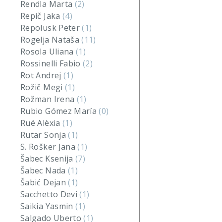
Rendla Marta
(2)
Repič Jaka
(4)
Repolusk Peter
(1)
Rogelja Nataša
(11)
Rosola Uliana
(1)
Rossinelli Fabio
(2)
Rot Andrej
(1)
Rožič Megi
(1)
Rožman Irena
(1)
Rubio Gómez María
(0)
Rué Alèxia
(1)
Rutar Sonja
(1)
S. Rošker Jana
(1)
Šabec Ksenija
(7)
Šabec Nada
(1)
Šabić Dejan
(1)
Sacchetto Devi
(1)
Saikia Yasmin
(1)
Salgado Uberto
(1)