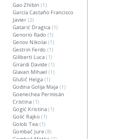
Gao Zhibin
(1)
García Castaño Francisco
Javier
(2)
Gatarić Dragica
(1)
Genorio Rado
(1)
Genov Nikolai
(1)
Gestrin Ferdo
(1)
Giliberti Luca
(1)
Girardi Davide
(1)
Glavan Mihael
(1)
Glušič Helga
(1)
Godina Golija Maja
(1)
Goenechea Permisán
Cristina
(1)
Gogić Kristina
(1)
Golić Rajko
(1)
Golob Tea
(1)
Gombač Jure
(8)