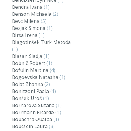
Bendixsen Synnøve
(1)
Bendra Ivana
(1)
Benson Michaela
(2)
Bevc Milena
(5)
Bezjak Simona
(1)
Birsa Irena
(1)
Blagotinšek Turk Metoda
(1)
Blazan Sladja
(1)
Bobnič Robert
(1)
Bofulin Martina
(4)
Bogoevska Natasha
(1)
Bolat Zhanna
(2)
Bonizzoni Paola
(1)
Bonšek Uroš
(1)
Bornarova Suzana
(1)
Borrmann Ricardo
(1)
Bouachra Ouafaa
(1)
Boucsein Laura
(3)