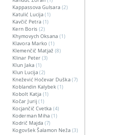
Kanduč Zoran
(1)
Kappassova Gulsara
(2)
Katulić Lucija
(1)
Kavčič Petra
(1)
Kern Boris
(2)
Khymovych Oksana
(1)
Klavora Marko
(1)
Klemenčič Matjaž
(8)
Klinar Peter
(3)
Klun Jaka
(1)
Klun Lucija
(2)
Knežević Hočevar Duška
(7)
Koblandin Kalybek
(1)
Kobolt Katja
(1)
Kočar Jurij
(1)
Kocjančič Cvetka
(4)
Koderman Miha
(1)
Kodrič Majda
(7)
Kogovšek Šalamon Neža
(3)