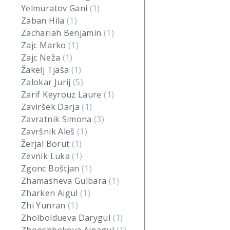
Yelmuratov Gani
(1)
Zaban Hila
(1)
Zachariah Benjamin
(1)
Zajc Marko
(1)
Zajc Neža
(1)
Žakelj Tjaša
(1)
Zalokar Jurij
(5)
Zarif Keyrouz Laure
(1)
Zaviršek Darja
(1)
Zavratnik Simona
(3)
Završnik Aleš
(1)
Žerjal Borut
(1)
Zevnik Luka
(1)
Zgonc Boštjan
(1)
Zhamasheva Gulbara
(1)
Zharken Aigul
(1)
Zhi Yunran
(1)
Zholboldueva Darygul
(1)