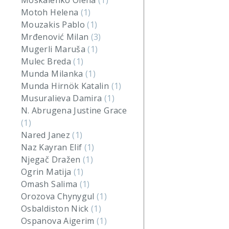
Moskalenko Olena
(1)
Motoh Helena
(1)
Mouzakis Pablo
(1)
Mrđenović Milan
(3)
Mugerli Maruša
(1)
Mulec Breda
(1)
Munda Milanka
(1)
Munda Hirnök Katalin
(1)
Musuralieva Damira
(1)
N. Abrugena Justine Grace
(1)
Nared Janez
(1)
Naz Kayran Elif
(1)
Njegač Dražen
(1)
Ogrin Matija
(1)
Omash Salima
(1)
Orozova Chynygul
(1)
Osbaldiston Nick
(1)
Ospanova Aigerim
(1)