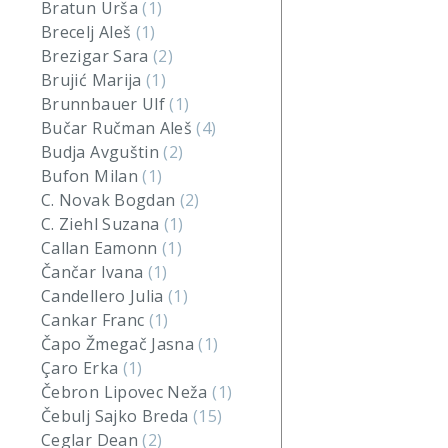
Bratun Urša
(1)
Brecelj Aleš
(1)
Brezigar Sara
(2)
Brujić Marija
(1)
Brunnbauer Ulf
(1)
Bučar Ručman Aleš
(4)
Budja Avguštin
(2)
Bufon Milan
(1)
C. Novak Bogdan
(2)
C. Ziehl Suzana
(1)
Callan Eamonn
(1)
Čančar Ivana
(1)
Candellero Julia
(1)
Cankar Franc
(1)
Čapo Žmegač Jasna
(1)
Çaro Erka
(1)
Čebron Lipovec Neža
(1)
Čebulj Sajko Breda
(15)
Ceglar Dean
(2)