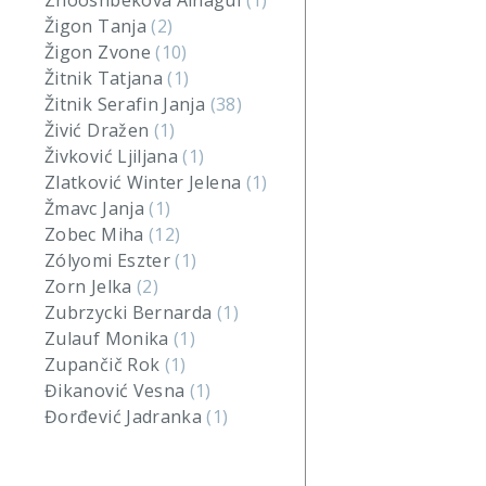
Zhooshbekova Ainagul
(1)
Žigon Tanja
(2)
Žigon Zvone
(10)
Žitnik Tatjana
(1)
Žitnik Serafin Janja
(38)
Živić Dražen
(1)
Živković Ljiljana
(1)
Zlatković Winter Jelena
(1)
Žmavc Janja
(1)
Zobec Miha
(12)
Zólyomi Eszter
(1)
Zorn Jelka
(2)
Zubrzycki Bernarda
(1)
Zulauf Monika
(1)
Zupančič Rok
(1)
Đikanović Vesna
(1)
Đorđević Jadranka
(1)