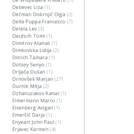
De Wispelaere Frederic
(1)
Debevec Liza
(1)
Dečman Dobrnjič Olga
(2)
Della Puppa Francesco
(7)
Detela Lev
(3)
Deutsch Tomi
(1)
Dimitrov Atanas
(1)
Dimkovska Lidija
(2)
Ditrich Tamara
(1)
Dotsey Senyo
(1)
Drljača Dušan
(1)
Drnovšek Marjan
(27)
Durnik Mitja
(2)
Dzhanuzakov Kanat
(1)
Eimermann Marco
(1)
Eisenberg Avigail
(1)
Emeršič Darja
(1)
Enyeart John Paul
(1)
Erjavec Karmen
(4)