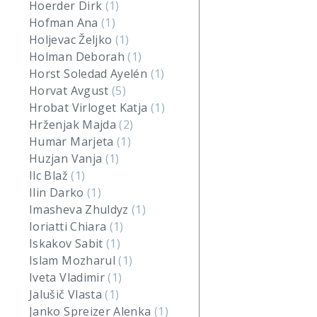
Hoerder Dirk
(1)
Hofman Ana
(1)
Holjevac Željko
(1)
Holman Deborah
(1)
Horst Soledad Ayelén
(1)
Horvat Avgust
(5)
Hrobat Virloget Katja
(1)
Hrženjak Majda
(2)
Humar Marjeta
(1)
Huzjan Vanja
(1)
Ilc Blaž
(1)
Ilin Darko
(1)
Imasheva Zhuldyz
(1)
Ioriatti Chiara
(1)
Iskakov Sabit
(1)
Islam Mozharul
(1)
Iveta Vladimir
(1)
Jalušič Vlasta
(1)
Janko Spreizer Alenka
(1)