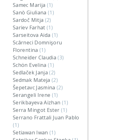
Samec Marija
(1)
Sanò Giuliana
(1)
Sardoč Mitja
(2)
Sariev Farhat
(1)
Sarseitova Aida
(1)
Scârneci Domnişoru
Florentina
(1)
Schneider Claudia
(3)
Schön Evelina
(1)
Sedlaček Janja
(2)
Sedmak Mateja
(2)
Šepetavc Jasmina
(2)
Serangeli Irene
(1)
Serikbayeva Aizhan
(1)
Serra Mingot Ester
(1)
Serrano Frattali Juan Pablo
(1)
Setiawan Iwan
(1)