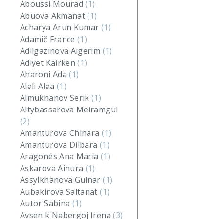
Aboussi Mourad
(1)
Abuova Akmanat
(1)
Acharya Arun Kumar
(1)
Adamič France
(1)
Adilgazinova Aigerim
(1)
Adiyet Kairken
(1)
Aharoni Ada
(1)
Alali Alaa
(1)
Almukhanov Serik
(1)
Altybassarova Meiramgul
(2)
Amanturova Chinara
(1)
Amanturova Dilbara
(1)
Aragonés Ana Maria
(1)
Askarova Ainura
(1)
Assylkhanova Gulnar
(1)
Aubakirova Saltanat
(1)
Autor Sabina
(1)
Avsenik Nabergoj Irena
(3)