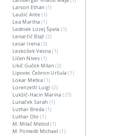
Lamberger Khatib Maja
(1)
Larson Ethan
(1)
Laušić Ante
(1)
Lea Martha
(1)
Ledinek Lozej Špela
(1)
Lenarčič Blaž
(2)
Lesar Irena
(3)
Leskošek Vesna
(1)
Ličen Nives
(1)
Likič Guček Milan
(2)
Lipovec Čebron Uršula
(1)
Lokar Metka
(1)
Lorenzetti Luigi
(2)
Lukšič-Hacin Marina
(27)
Lunaček Sarah
(1)
Luthar Breda
(1)
Luthar Oto
(1)
M. Milač Metod
(1)
M. Pomedli Michael
(1)