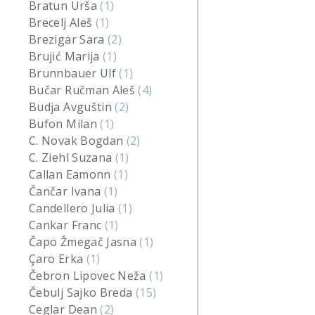
Bratun Urša
(1)
Brecelj Aleš
(1)
Brezigar Sara
(2)
Brujić Marija
(1)
Brunnbauer Ulf
(1)
Bučar Ručman Aleš
(4)
Budja Avguštin
(2)
Bufon Milan
(1)
C. Novak Bogdan
(2)
C. Ziehl Suzana
(1)
Callan Eamonn
(1)
Čančar Ivana
(1)
Candellero Julia
(1)
Cankar Franc
(1)
Čapo Žmegač Jasna
(1)
Çaro Erka
(1)
Čebron Lipovec Neža
(1)
Čebulj Sajko Breda
(15)
Ceglar Dean
(2)