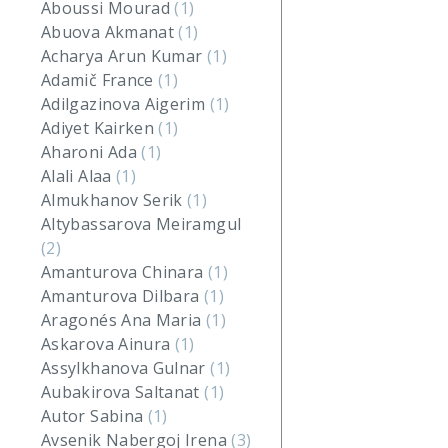
Aboussi Mourad
(1)
Abuova Akmanat
(1)
Acharya Arun Kumar
(1)
Adamič France
(1)
Adilgazinova Aigerim
(1)
Adiyet Kairken
(1)
Aharoni Ada
(1)
Alali Alaa
(1)
Almukhanov Serik
(1)
Altybassarova Meiramgul
(2)
Amanturova Chinara
(1)
Amanturova Dilbara
(1)
Aragonés Ana Maria
(1)
Askarova Ainura
(1)
Assylkhanova Gulnar
(1)
Aubakirova Saltanat
(1)
Autor Sabina
(1)
Avsenik Nabergoj Irena
(3)