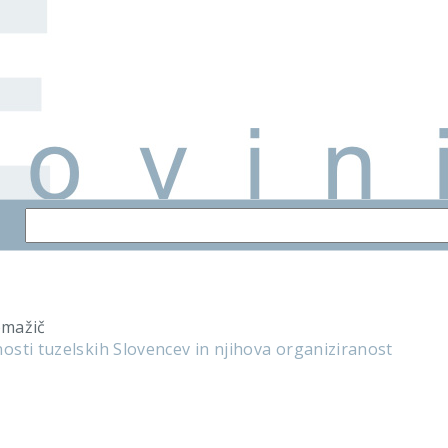
omažič
sti tuzelskih Slovencev in njihova organiziranost