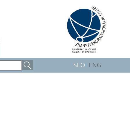
SLO
ENG