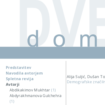
Predstavitev
Navodila avtorjem
Alija Suljić, Dušan T
Spletna revija
Demografske značilno
Avtorji
Abdikakimov Mukhtar
(1)
Abdyrakhmanova Gulchehra
(1)