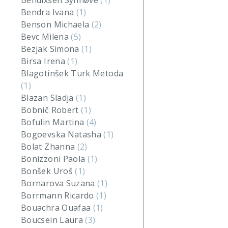
Bendixsen Synnøve
(1)
Bendra Ivana
(1)
Benson Michaela
(2)
Bevc Milena
(5)
Bezjak Simona
(1)
Birsa Irena
(1)
Blagotinšek Turk Metoda
(1)
Blazan Sladja
(1)
Bobnič Robert
(1)
Bofulin Martina
(4)
Bogoevska Natasha
(1)
Bolat Zhanna
(2)
Bonizzoni Paola
(1)
Bonšek Uroš
(1)
Bornarova Suzana
(1)
Borrmann Ricardo
(1)
Bouachra Ouafaa
(1)
Boucsein Laura
(3)