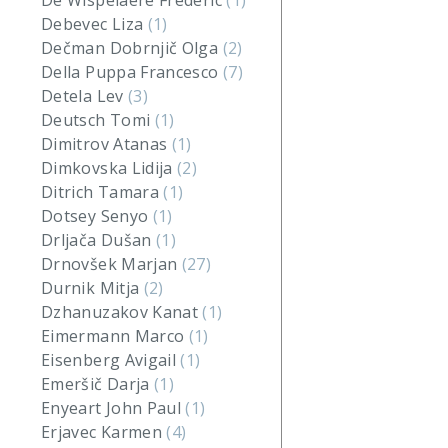
De Wispelaere Frederic
(1)
Debevec Liza
(1)
Dečman Dobrnjič Olga
(2)
Della Puppa Francesco
(7)
Detela Lev
(3)
Deutsch Tomi
(1)
Dimitrov Atanas
(1)
Dimkovska Lidija
(2)
Ditrich Tamara
(1)
Dotsey Senyo
(1)
Drljača Dušan
(1)
Drnovšek Marjan
(27)
Durnik Mitja
(2)
Dzhanuzakov Kanat
(1)
Eimermann Marco
(1)
Eisenberg Avigail
(1)
Emeršič Darja
(1)
Enyeart John Paul
(1)
Erjavec Karmen
(4)