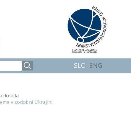
SLO
ENG
a Rosola
tema v sodobni Ukrajini