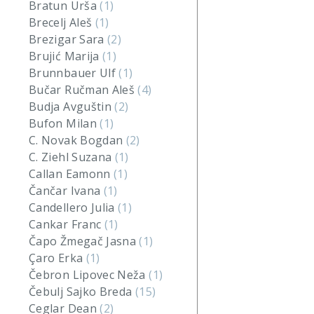
Bratun Urša
(1)
Brecelj Aleš
(1)
Brezigar Sara
(2)
Brujić Marija
(1)
Brunnbauer Ulf
(1)
Bučar Ručman Aleš
(4)
Budja Avguštin
(2)
Bufon Milan
(1)
C. Novak Bogdan
(2)
C. Ziehl Suzana
(1)
Callan Eamonn
(1)
Čančar Ivana
(1)
Candellero Julia
(1)
Cankar Franc
(1)
Čapo Žmegač Jasna
(1)
Çaro Erka
(1)
Čebron Lipovec Neža
(1)
Čebulj Sajko Breda
(15)
Ceglar Dean
(2)