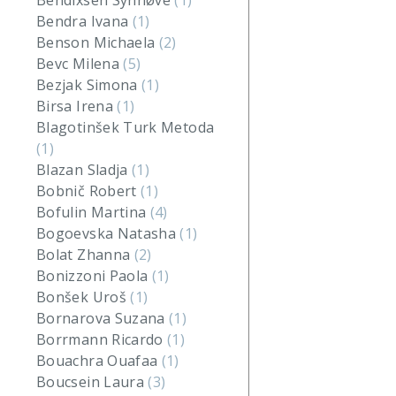
Bendixsen Synnøve
(1)
Bendra Ivana
(1)
Benson Michaela
(2)
Bevc Milena
(5)
Bezjak Simona
(1)
Birsa Irena
(1)
Blagotinšek Turk Metoda
(1)
Blazan Sladja
(1)
Bobnič Robert
(1)
Bofulin Martina
(4)
Bogoevska Natasha
(1)
Bolat Zhanna
(2)
Bonizzoni Paola
(1)
Bonšek Uroš
(1)
Bornarova Suzana
(1)
Borrmann Ricardo
(1)
Bouachra Ouafaa
(1)
Boucsein Laura
(3)