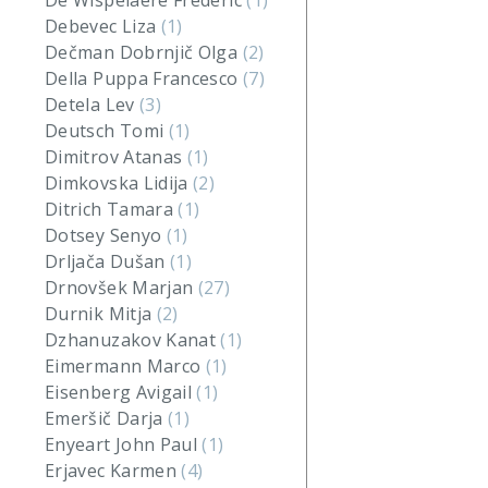
De Wispelaere Frederic
(1)
Debevec Liza
(1)
Dečman Dobrnjič Olga
(2)
Della Puppa Francesco
(7)
Detela Lev
(3)
Deutsch Tomi
(1)
Dimitrov Atanas
(1)
Dimkovska Lidija
(2)
Ditrich Tamara
(1)
Dotsey Senyo
(1)
Drljača Dušan
(1)
Drnovšek Marjan
(27)
Durnik Mitja
(2)
Dzhanuzakov Kanat
(1)
Eimermann Marco
(1)
Eisenberg Avigail
(1)
Emeršič Darja
(1)
Enyeart John Paul
(1)
Erjavec Karmen
(4)