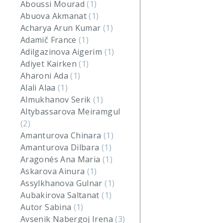
Aboussi Mourad
(1)
Abuova Akmanat
(1)
Acharya Arun Kumar
(1)
Adamič France
(1)
Adilgazinova Aigerim
(1)
Adiyet Kairken
(1)
Aharoni Ada
(1)
Alali Alaa
(1)
Almukhanov Serik
(1)
Altybassarova Meiramgul
(2)
Amanturova Chinara
(1)
Amanturova Dilbara
(1)
Aragonés Ana Maria
(1)
Askarova Ainura
(1)
Assylkhanova Gulnar
(1)
Aubakirova Saltanat
(1)
Autor Sabina
(1)
Avsenik Nabergoj Irena
(3)