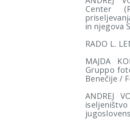
ANDREJ VO
Center (R
priseljevan
in njegova 
RADO L. LE
MAJDA KOD
Gruppo foto
Benečije / 
ANDREJ VO
iseljeniš
jugosloven