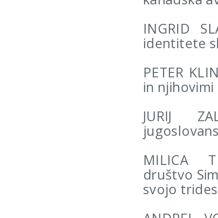
INGRID SL
identitete s
PETER KLIN
in njihovimi
JURIJ ZAL
jugoslovansk
MILICA TR
društvo Sim
svojo tride