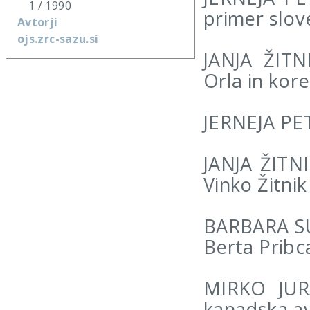
1 / 1990
primer slov
Avtorji
ojs.zrc-sazu.si
JANJA ŽITN
Orla in kore
JERNEJA PET
JANJA ŽITNI
Vinko Žitnik
BARBARA SUŠ
Berta Pribc
MIRKO JURA
kanadska av