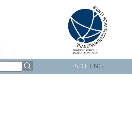
SLO
ENG