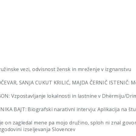
inske vezi, odvisnost žensk in mreženje v izgnanstvu
EVAR, SANJA CUKUT KRILIĆ, MAJDA ČERNIČ ISTENIČ: Medk
: Vzpostavljanje lokalnosti in lastnine v Dhërmiju/Drim
KA BAJT: Biografski narativni intervju: Aplikacija na štud
 on zagledal mene pa mojo družino, sploh ni znal govori
zgodovini izseljevanja Slovencev