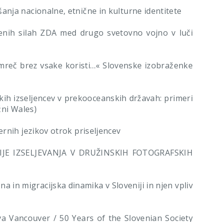
nja nacionalne, etnične in kulturne identitete
nih silah ZDA med drugo svetovno vojno v luči
reč brez vsake koristi…« Slovenske izobraženke
h izseljencev v prekooceanskih državah: primeri
žni Wales)
rnih jezikov otrok priseljencev
IJE IZSELJEVANJA V DRUŽINSKIH FOTOGRAFSKIH
a in migracijska dinamika v Sloveniji in njen vpliv
va Vancouver / 50 Years of the Slovenian Society