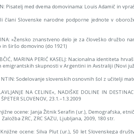
: Pisatelj med dvema domovinama: Louis Adamič in vpraša
i člani Slovenske narodne podporne jednote v oborože
A: »Žensko znanstveno delo je za človeško družbo nam
 in širšo domovino (do 1921)
IĆ, MARINA PERIĆ KASELJ: Nacionalna identiteta hrvaški
 emigrantskih skupnosti v Argentini in Avstraliji (Novi ju
TIN: Sodelovanje slovenskih osnovnih šol z učitelji mate
AVLJANJE NA CELINE«, NADIŠKE DOLINE IN DESTINAC
 ŠPETER SLOVENOV, 23.1.–1.3.2009
žne ocene: Janja Žitnik Serafin (ur.), Demografska, etničn
 Založba ZRC, ZRC SAZU, Ljubljana, 2009, 180 str.
jižne ocene: Silva Plut (ur.), 50 let Slovenskega društ