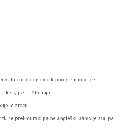
ulturni dialog med leporečjem in prakso
adesu, južna Albanija
ije migracij
ti, ne prekmurski pa ne angleški, sâmo je stal pa