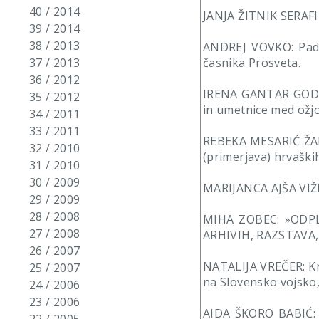
40 / 2014
JANJA ŽITNIK SERAFIN
39 / 2014
38 / 2013
ANDREJ VOVKO: Padl
37 / 2013
časnika Prosveta.
36 / 2012
IRENA GANTAR GODIN
35 / 2012
in umetnice med ožjo
34 / 2011
33 / 2011
REBEKA MESARIĆ ŽABČ
32 / 2010
(primerjava) hrvaških
31 / 2010
30 / 2009
MARIJANCA AJŠA VIŽIN
29 / 2009
28 / 2008
MIHA ZOBEC: »ODPL
27 / 2008
ARHIVIH, RAZSTAVA,
26 / 2007
NATALIJA VREČER: Knji
25 / 2007
na Slovensko vojsko,
24 / 2006
23 / 2006
AIDA ŠKORO BABIĆ: Kn