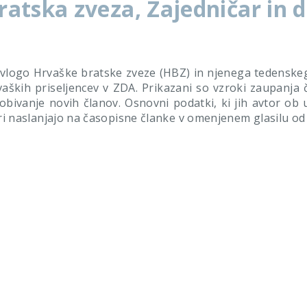
atska zveza, Zajedničar in 
e vlogo Hrvaške bratske zveze (HBZ) in njenega tedenske
aških priseljencev v ZDA. Prikazani so vzroki zaupanja č
bivanje novih članov. Osnovni podatki, ki jih avtor ob 
meri naslanjajo na časopisne članke v omenjenem glasilu od