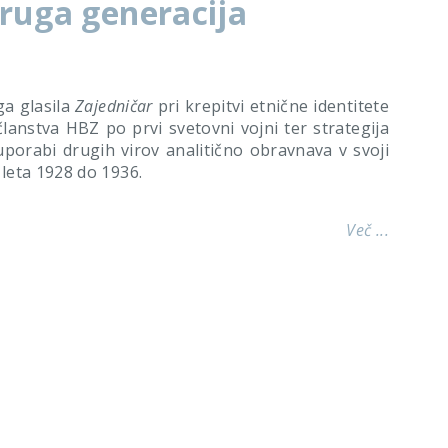
druga generacija
ga glasila
Zajedničar
pri krepitvi etnične identitete
lanstva HBZ po prvi svetovni vojni ter strategija
uporabi drugih virov analitično obravnava v svoji
 leta 1928 do 1936.
Več ...