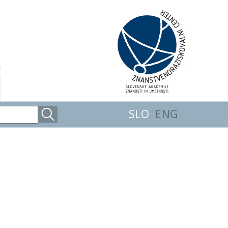
SLO
ENG