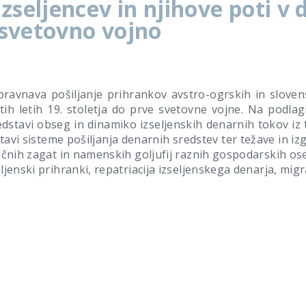
izseljencev in njihove poti v
 svetovno vojno
bravnava pošiljanje prihrankov avstro-ogrskih in sloven
tih letih 19. stoletja do prve svetovne vojne. Na podlag
dstavi obseg in dinamiko izseljenskih denarnih tokov iz t
vi sisteme pošiljanja denarnih sredstev ter težave in izg
ičnih zagat in namenskih goljufij raznih gospodarskih oseb
seljenski prihranki, repatriacija izseljenskega denarja, mig