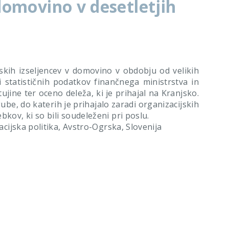
 domovino v desetletjih
skih izseljencev v domovino v obdobju od velikih
i statističnih podatkov finančnega ministrstva in
ujine ter oceno deleža, ki je prihajal na Kranjsko.
ube, do katerih je prihajalo zaradi organizacijskih
kov, ki so bili soudeleženi pri poslu.
racijska politika, Avstro-Ogrska, Slovenija