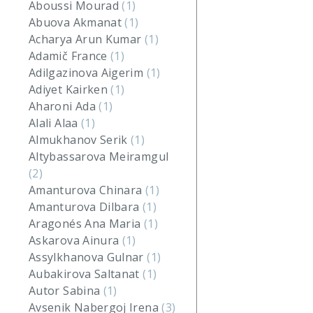
Aboussi Mourad
(1)
Abuova Akmanat
(1)
Acharya Arun Kumar
(1)
Adamič France
(1)
Adilgazinova Aigerim
(1)
Adiyet Kairken
(1)
Aharoni Ada
(1)
Alali Alaa
(1)
Almukhanov Serik
(1)
Altybassarova Meiramgul
(2)
Amanturova Chinara
(1)
Amanturova Dilbara
(1)
Aragonés Ana Maria
(1)
Askarova Ainura
(1)
Assylkhanova Gulnar
(1)
Aubakirova Saltanat
(1)
Autor Sabina
(1)
Avsenik Nabergoj Irena
(3)