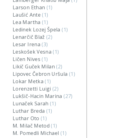
Lamberger Khatib Maja
(1)
Larson Ethan
(1)
Laušić Ante
(1)
Lea Martha
(1)
Ledinek Lozej Špela
(1)
Lenarčič Blaž
(2)
Lesar Irena
(3)
Leskošek Vesna
(1)
Ličen Nives
(1)
Likič Guček Milan
(2)
Lipovec Čebron Uršula
(1)
Lokar Metka
(1)
Lorenzetti Luigi
(2)
Lukšič-Hacin Marina
(27)
Lunaček Sarah
(1)
Luthar Breda
(1)
Luthar Oto
(1)
M. Milač Metod
(1)
M. Pomedli Michael
(1)