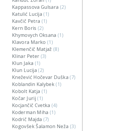
Kanduč Zoran
(1)
Kappassova Gulsara
(2)
Katulić Lucija
(1)
Kavčič Petra
(1)
Kern Boris
(2)
Khymovych Oksana
(1)
Klavora Marko
(1)
Klemenčič Matjaž
(8)
Klinar Peter
(3)
Klun Jaka
(1)
Klun Lucija
(2)
Knežević Hočevar Duška
(7)
Koblandin Kalybek
(1)
Kobolt Katja
(1)
Kočar Jurij
(1)
Kocjančič Cvetka
(4)
Koderman Miha
(1)
Kodrič Majda
(7)
Kogovšek Šalamon Neža
(3)