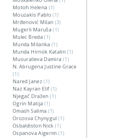
Moskalenko Olena
(1)
Motoh Helena
(1)
Mouzakis Pablo
(1)
Mrđenović Milan
(3)
Mugerli Maruša
(1)
Mulec Breda
(1)
Munda Milanka
(1)
Munda Hirnök Katalin
(1)
Musuralieva Damira
(1)
N. Abrugena Justine Grace
(1)
Nared Janez
(1)
Naz Kayran Elif
(1)
Njegač Dražen
(1)
Ogrin Matija
(1)
Omash Salima
(1)
Orozova Chynygul
(1)
Osbaldiston Nick
(1)
Ospanova Aigerim
(1)