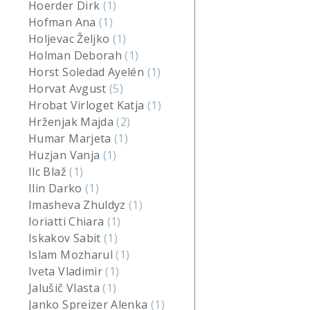
Hoerder Dirk
(1)
Hofman Ana
(1)
Holjevac Željko
(1)
Holman Deborah
(1)
Horst Soledad Ayelén
(1)
Horvat Avgust
(5)
Hrobat Virloget Katja
(1)
Hrženjak Majda
(2)
Humar Marjeta
(1)
Huzjan Vanja
(1)
Ilc Blaž
(1)
Ilin Darko
(1)
Imasheva Zhuldyz
(1)
Ioriatti Chiara
(1)
Iskakov Sabit
(1)
Islam Mozharul
(1)
Iveta Vladimir
(1)
Jalušič Vlasta
(1)
Janko Spreizer Alenka
(1)