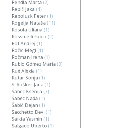
Rendla Marta
(2)
Repič Jaka
(4)
Repolusk Peter
(1)
Rogelja Nataša
(11)
Rosola Uliana
(1)
Rossinelli Fabio
(2)
Rot Andrej
(1)
Rožič Megi
(1)
Rožman Irena
(1)
Rubio Gómez María
(0)
Rué Alèxia
(1)
Rutar Sonja
(1)
S. Rošker Jana
(1)
Šabec Ksenija
(7)
Šabec Nada
(1)
Šabić Dejan
(1)
Sacchetto Devi
(1)
Saikia Yasmin
(1)
Salgado Uberto
(1)