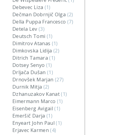
De Wispelaere Frederic
(1)
Debevec Liza
(1)
Dečman Dobrnjič Olga
(2)
Della Puppa Francesco
(7)
Detela Lev
(3)
Deutsch Tomi
(1)
Dimitrov Atanas
(1)
Dimkovska Lidija
(2)
Ditrich Tamara
(1)
Dotsey Senyo
(1)
Drljača Dušan
(1)
Drnovšek Marjan
(27)
Durnik Mitja
(2)
Dzhanuzakov Kanat
(1)
Eimermann Marco
(1)
Eisenberg Avigail
(1)
Emeršič Darja
(1)
Enyeart John Paul
(1)
Erjavec Karmen
(4)