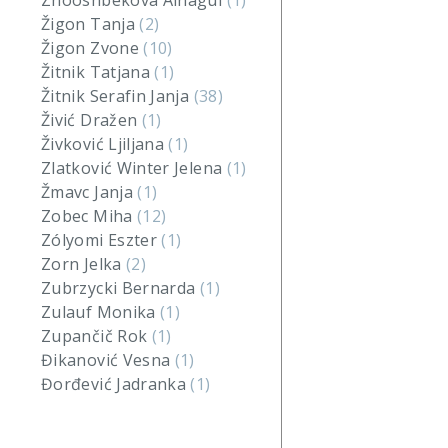
Zhooshbekova Ainagul
(1)
Žigon Tanja
(2)
Žigon Zvone
(10)
Žitnik Tatjana
(1)
Žitnik Serafin Janja
(38)
Živić Dražen
(1)
Živković Ljiljana
(1)
Zlatković Winter Jelena
(1)
Žmavc Janja
(1)
Zobec Miha
(12)
Zólyomi Eszter
(1)
Zorn Jelka
(2)
Zubrzycki Bernarda
(1)
Zulauf Monika
(1)
Zupančič Rok
(1)
Đikanović Vesna
(1)
Đorđević Jadranka
(1)