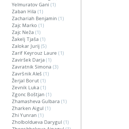
Yelmuratov Gani
(1)
Zaban Hila
(1)
Zachariah Benjamin
(1)
Zajc Marko
(1)
Zajc Neža
(1)
Žakelj Tjaša
(1)
Zalokar Jurij
(5)
Zarif Keyrouz Laure
(1)
Zaviršek Darja
(1)
Zavratnik Simona
(3)
Završnik Aleš
(1)
Žerjal Borut
(1)
Zevnik Luka
(1)
Zgonc Boštjan
(1)
Zhamasheva Gulbara
(1)
Zharken Aigul
(1)
Zhi Yunran
(1)
Zholboldueva Darygul
(1)