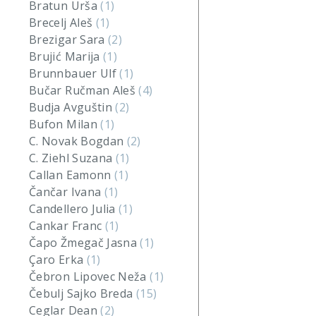
Bratun Urša
(1)
Brecelj Aleš
(1)
Brezigar Sara
(2)
Brujić Marija
(1)
Brunnbauer Ulf
(1)
Bučar Ručman Aleš
(4)
Budja Avguštin
(2)
Bufon Milan
(1)
C. Novak Bogdan
(2)
C. Ziehl Suzana
(1)
Callan Eamonn
(1)
Čančar Ivana
(1)
Candellero Julia
(1)
Cankar Franc
(1)
Čapo Žmegač Jasna
(1)
Çaro Erka
(1)
Čebron Lipovec Neža
(1)
Čebulj Sajko Breda
(15)
Ceglar Dean
(2)