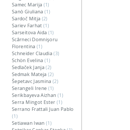
Samec Marija
(1)
Sanò Giuliana
(1)
Sardoč Mitja
(2)
Sariev Farhat
(1)
Sarseitova Aida
(1)
Scârneci Domnişoru
Florentina
(1)
Schneider Claudia
(3)
Schön Evelina
(1)
Sedlaček Janja
(2)
Sedmak Mateja
(2)
Šepetavc Jasmina
(2)
Serangeli Irene
(1)
Serikbayeva Aizhan
(1)
Serra Mingot Ester
(1)
Serrano Frattali Juan Pablo
(1)
Setiawan Iwan
(1)