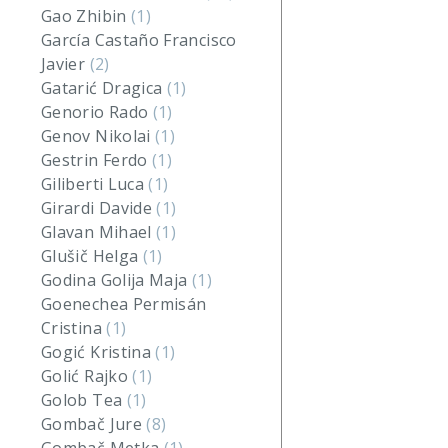
Gao Zhibin
(1)
García Castaño Francisco
Javier
(2)
Gatarić Dragica
(1)
Genorio Rado
(1)
Genov Nikolai
(1)
Gestrin Ferdo
(1)
Giliberti Luca
(1)
Girardi Davide
(1)
Glavan Mihael
(1)
Glušič Helga
(1)
Godina Golija Maja
(1)
Goenechea Permisán
Cristina
(1)
Gogić Kristina
(1)
Golić Rajko
(1)
Golob Tea
(1)
Gombač Jure
(8)