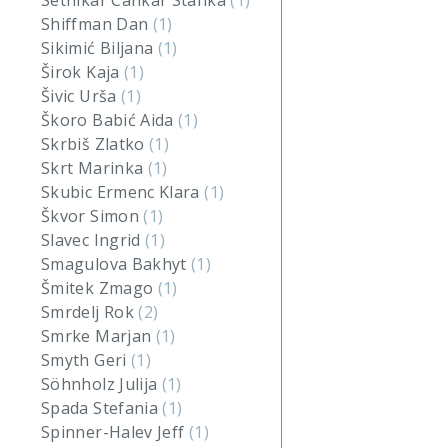
Setnikar Cankar Stanka
(1)
Shiffman Dan
(1)
Sikimić Biljana
(1)
Širok Kaja
(1)
Šivic Urša
(1)
Škoro Babić Aida
(1)
Skrbiš Zlatko
(1)
Skrt Marinka
(1)
Skubic Ermenc Klara
(1)
Škvor Simon
(1)
Slavec Ingrid
(1)
Smagulova Bakhyt
(1)
Šmitek Zmago
(1)
Smrdelj Rok
(2)
Smrke Marjan
(1)
Smyth Geri
(1)
Söhnholz Julija
(1)
Spada Stefania
(1)
Spinner-Halev Jeff
(1)