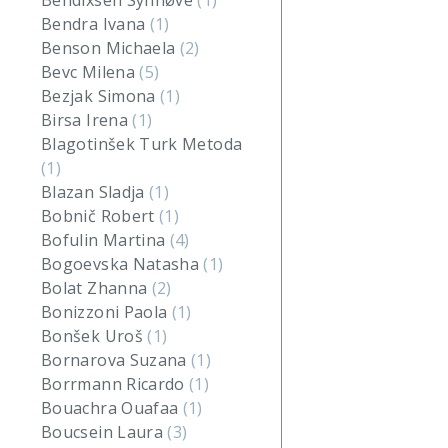
Bendixsen Synnøve
(1)
Bendra Ivana
(1)
Benson Michaela
(2)
Bevc Milena
(5)
Bezjak Simona
(1)
Birsa Irena
(1)
Blagotinšek Turk Metoda
(1)
Blazan Sladja
(1)
Bobnič Robert
(1)
Bofulin Martina
(4)
Bogoevska Natasha
(1)
Bolat Zhanna
(2)
Bonizzoni Paola
(1)
Bonšek Uroš
(1)
Bornarova Suzana
(1)
Borrmann Ricardo
(1)
Bouachra Ouafaa
(1)
Boucsein Laura
(3)