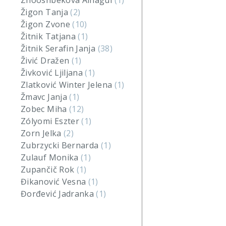
Zhooshbekova Ainagul
(1)
Žigon Tanja
(2)
Žigon Zvone
(10)
Žitnik Tatjana
(1)
Žitnik Serafin Janja
(38)
Živić Dražen
(1)
Živković Ljiljana
(1)
Zlatković Winter Jelena
(1)
Žmavc Janja
(1)
Zobec Miha
(12)
Zólyomi Eszter
(1)
Zorn Jelka
(2)
Zubrzycki Bernarda
(1)
Zulauf Monika
(1)
Zupančič Rok
(1)
Đikanović Vesna
(1)
Đorđević Jadranka
(1)