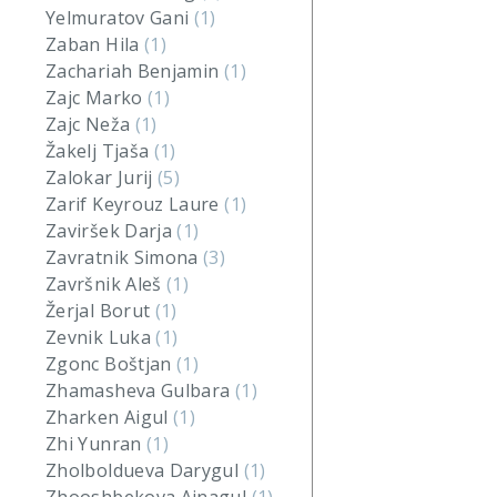
Yelmuratov Gani
(1)
Zaban Hila
(1)
Zachariah Benjamin
(1)
Zajc Marko
(1)
Zajc Neža
(1)
Žakelj Tjaša
(1)
Zalokar Jurij
(5)
Zarif Keyrouz Laure
(1)
Zaviršek Darja
(1)
Zavratnik Simona
(3)
Završnik Aleš
(1)
Žerjal Borut
(1)
Zevnik Luka
(1)
Zgonc Boštjan
(1)
Zhamasheva Gulbara
(1)
Zharken Aigul
(1)
Zhi Yunran
(1)
Zholboldueva Darygul
(1)