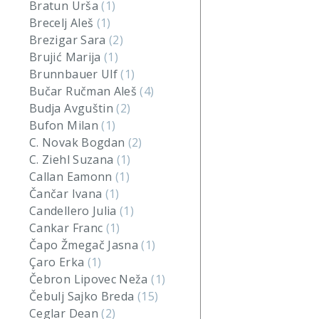
Bratun Urša
(1)
Brecelj Aleš
(1)
Brezigar Sara
(2)
Brujić Marija
(1)
Brunnbauer Ulf
(1)
Bučar Ručman Aleš
(4)
Budja Avguštin
(2)
Bufon Milan
(1)
C. Novak Bogdan
(2)
C. Ziehl Suzana
(1)
Callan Eamonn
(1)
Čančar Ivana
(1)
Candellero Julia
(1)
Cankar Franc
(1)
Čapo Žmegač Jasna
(1)
Çaro Erka
(1)
Čebron Lipovec Neža
(1)
Čebulj Sajko Breda
(15)
Ceglar Dean
(2)