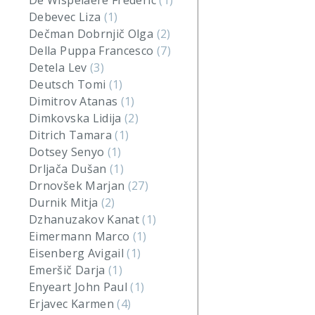
De Wispelaere Frederic
(1)
Debevec Liza
(1)
Dečman Dobrnjič Olga
(2)
Della Puppa Francesco
(7)
Detela Lev
(3)
Deutsch Tomi
(1)
Dimitrov Atanas
(1)
Dimkovska Lidija
(2)
Ditrich Tamara
(1)
Dotsey Senyo
(1)
Drljača Dušan
(1)
Drnovšek Marjan
(27)
Durnik Mitja
(2)
Dzhanuzakov Kanat
(1)
Eimermann Marco
(1)
Eisenberg Avigail
(1)
Emeršič Darja
(1)
Enyeart John Paul
(1)
Erjavec Karmen
(4)