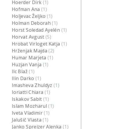
Hoerder Dirk
(1)
Hofman Ana
(1)
Holjevac Željko
(1)
Holman Deborah
(1)
Horst Soledad Ayelén
(1)
Horvat Avgust
(5)
Hrobat Virloget Katja
(1)
Hrženjak Majda
(2)
Humar Marjeta
(1)
Huzjan Vanja
(1)
Ilc Blaž
(1)
Ilin Darko
(1)
Imasheva Zhuldyz
(1)
Ioriatti Chiara
(1)
Iskakov Sabit
(1)
Islam Mozharul
(1)
Iveta Vladimir
(1)
Jalušič Vlasta
(1)
Janko Spreizer Alenka
(1)