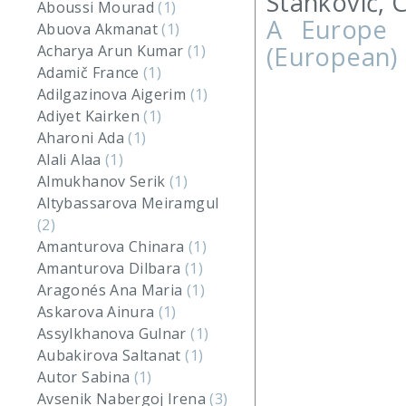
Stanković, C
Aboussi Mourad
(1)
A Europe 
Abuova Akmanat
(1)
(European) 
Acharya Arun Kumar
(1)
Adamič France
(1)
Adilgazinova Aigerim
(1)
Adiyet Kairken
(1)
Aharoni Ada
(1)
Alali Alaa
(1)
Almukhanov Serik
(1)
Altybassarova Meiramgul
(2)
Amanturova Chinara
(1)
Amanturova Dilbara
(1)
Aragonés Ana Maria
(1)
Askarova Ainura
(1)
Assylkhanova Gulnar
(1)
Aubakirova Saltanat
(1)
Autor Sabina
(1)
Avsenik Nabergoj Irena
(3)