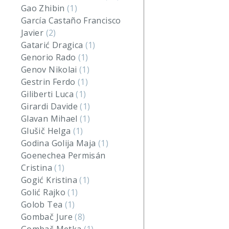
Gao Zhibin
(1)
García Castaño Francisco
Javier
(2)
Gatarić Dragica
(1)
Genorio Rado
(1)
Genov Nikolai
(1)
Gestrin Ferdo
(1)
Giliberti Luca
(1)
Girardi Davide
(1)
Glavan Mihael
(1)
Glušič Helga
(1)
Godina Golija Maja
(1)
Goenechea Permisán
Cristina
(1)
Gogić Kristina
(1)
Golić Rajko
(1)
Golob Tea
(1)
Gombač Jure
(8)