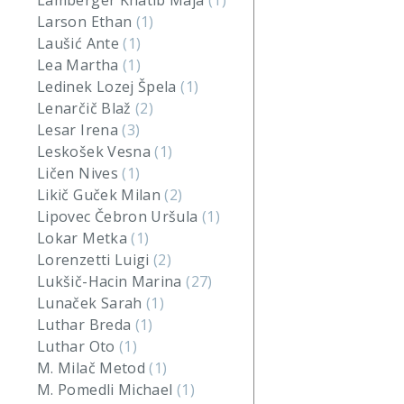
Lamberger Khatib Maja
(1)
Larson Ethan
(1)
Laušić Ante
(1)
Lea Martha
(1)
Ledinek Lozej Špela
(1)
Lenarčič Blaž
(2)
Lesar Irena
(3)
Leskošek Vesna
(1)
Ličen Nives
(1)
Likič Guček Milan
(2)
Lipovec Čebron Uršula
(1)
Lokar Metka
(1)
Lorenzetti Luigi
(2)
Lukšič-Hacin Marina
(27)
Lunaček Sarah
(1)
Luthar Breda
(1)
Luthar Oto
(1)
M. Milač Metod
(1)
M. Pomedli Michael
(1)