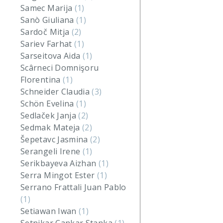
Samec Marija
(1)
Sanò Giuliana
(1)
Sardoč Mitja
(2)
Sariev Farhat
(1)
Sarseitova Aida
(1)
Scârneci Domnişoru
Florentina
(1)
Schneider Claudia
(3)
Schön Evelina
(1)
Sedlaček Janja
(2)
Sedmak Mateja
(2)
Šepetavc Jasmina
(2)
Serangeli Irene
(1)
Serikbayeva Aizhan
(1)
Serra Mingot Ester
(1)
Serrano Frattali Juan Pablo
(1)
Setiawan Iwan
(1)