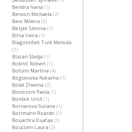
Bendixsen Synnøve
(1)
Bendra Ivana
(1)
Benson Michaela
(2)
Bevc Milena
(5)
Bezjak Simona
(1)
Birsa Irena
(1)
Blagotinšek Turk Metoda
(1)
Blazan Sladja
(1)
Bobnič Robert
(1)
Bofulin Martina
(4)
Bogoevska Natasha
(1)
Bolat Zhanna
(2)
Bonizzoni Paola
(1)
Bonšek Uroš
(1)
Bornarova Suzana
(1)
Borrmann Ricardo
(1)
Bouachra Ouafaa
(1)
Boucsein Laura
(3)