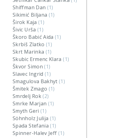
Setnikar Cankar Stanka
(1)
Shiffman Dan
(1)
Sikimić Biljana
(1)
Širok Kaja
(1)
Šivic Urša
(1)
Škoro Babić Aida
(1)
Skrbiš Zlatko
(1)
Skrt Marinka
(1)
Skubic Ermenc Klara
(1)
Škvor Simon
(1)
Slavec Ingrid
(1)
Smagulova Bakhyt
(1)
Šmitek Zmago
(1)
Smrdelj Rok
(2)
Smrke Marjan
(1)
Smyth Geri
(1)
Söhnholz Julija
(1)
Spada Stefania
(1)
Spinner-Halev Jeff
(1)