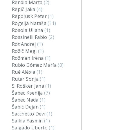
Rendla Marta
(2)
Repič Jaka
(4)
Repolusk Peter
(1)
Rogelja Nataša
(11)
Rosola Uliana
(1)
Rossinelli Fabio
(2)
Rot Andrej
(1)
Rožič Megi
(1)
Rožman Irena
(1)
Rubio Gómez María
(0)
Rué Alèxia
(1)
Rutar Sonja
(1)
S. Rošker Jana
(1)
Šabec Ksenija
(7)
Šabec Nada
(1)
Šabić Dejan
(1)
Sacchetto Devi
(1)
Saikia Yasmin
(1)
Salgado Uberto
(1)