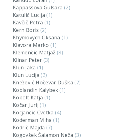
Kanduč Zoran
(1)
Kappassova Gulsara
(2)
Katulić Lucija
(1)
Kavčič Petra
(1)
Kern Boris
(2)
Khymovych Oksana
(1)
Klavora Marko
(1)
Klemenčič Matjaž
(8)
Klinar Peter
(3)
Klun Jaka
(1)
Klun Lucija
(2)
Knežević Hočevar Duška
(7)
Koblandin Kalybek
(1)
Kobolt Katja
(1)
Kočar Jurij
(1)
Kocjančič Cvetka
(4)
Koderman Miha
(1)
Kodrič Majda
(7)
Kogovšek Šalamon Neža
(3)