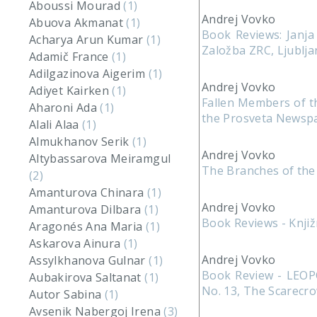
Aboussi Mourad
(1)
Andrej Vovko
Abuova Akmanat
(1)
Book Reviews: Janja 
Acharya Arun Kumar
(1)
Založba ZRC, Ljubljan
Adamič France
(1)
Adilgazinova Aigerim
(1)
Andrej Vovko
Adiyet Kairken
(1)
Fallen Members of t
Aharoni Ada
(1)
the Prosveta Newsp
Alali Alaa
(1)
Almukhanov Serik
(1)
Andrej Vovko
Altybassarova Meiramgul
The Branches of the
(2)
Amanturova Chinara
(1)
Andrej Vovko
Amanturova Dilbara
(1)
Book Reviews - Knjižn
Aragonés Ana Maria
(1)
Askarova Ainura
(1)
Andrej Vovko
Assylkhanova Gulnar
(1)
Book Review - LEOPO
Aubakirova Saltanat
(1)
No. 13, The Scarecro
Autor Sabina
(1)
Avsenik Nabergoj Irena
(3)