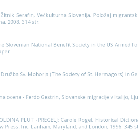
Žitnik Serafin, Večkulturna Slovenija. Položaj migrants
a, 2008, 314 str.
he Slovenian National Benefit Society in the US Armed F
aper
 Družba Sv. Mohorja (The Society of St. Hermagors) in G
a ocena - Ferdo Gestrin, Slovanske migracije v Italijo, Lju
LDINA PLUT -PREGELJ: Carole Rogel, Historical Dictionar
w Press, Inc, Lanham, Maryland, and London, 1996, 345 st