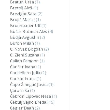
Bratun Urša
(1)
Brecelj Aleš
(1)
Brezigar Sara
(2)
Brujić Marija
(1)
Brunnbauer Ulf
(1)
Bučar Ručman Aleš
(4)
Budja Avguštin
(2)
Bufon Milan
(1)
C. Novak Bogdan
(2)
C. Ziehl Suzana
(1)
Callan Eamonn
(1)
Čančar Ivana
(1)
Candellero Julia
(1)
Cankar Franc
(1)
Čapo Žmegač Jasna
(1)
Çaro Erka
(1)
Čebron Lipovec Neža
(1)
Čebulj Sajko Breda
(15)
Ceglar Dean
(2)