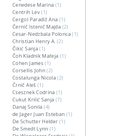
Cenedese Marina
(1)
Centrih Lev
(1)
Cergol Paradiž Ana
(1)
Černič Istenič Majda
(2)
Cesar-Nedzbala Polonca
(1)
Christian Henry A.
(2)
Čikić Sanja
(1)
Čoh Kladnik Mateja
(1)
Cohen James
(1)
Corsellis John
(2)
Costalunga Nicola
(2)
Črnič Aleš
(1)
Csesznek Codrina
(1)
Cukut Krilić Sanja
(7)
Danaj Sonila
(4)
de Jager Juan Esteban
(1)
De Schutter Helder
(1)
De Smedt Lynn
(1)