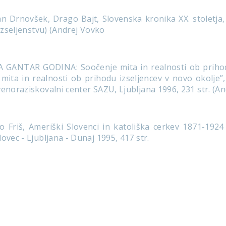
 Drnovšek, Drago Bajt, Slovenska kronika XX. stoletja, I
 izseljenstvu) (Andrej Vovko
 GANTAR GODINA: Soočenje mita in realnosti ob prihodu
 mita in realnosti ob prihodu izseljencev v novo okolje”, 
venoraziskovalni center SAZU, Ljubljana 1996, 231 str. (A
 Friš, Ameriški Slovenci in katoliška cerkev 1871-1924 
ovec - Ljubljana - Dunaj 1995, 417 str.