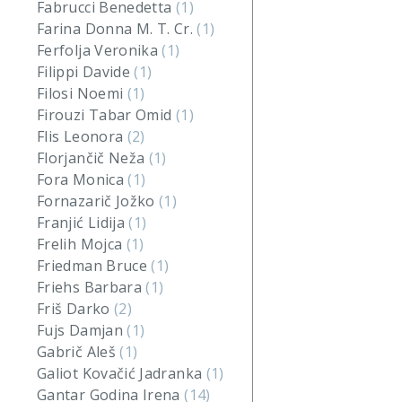
Fabrucci Benedetta
(1)
Farina Donna M. T. Cr.
(1)
Ferfolja Veronika
(1)
Filippi Davide
(1)
Filosi Noemi
(1)
Firouzi Tabar Omid
(1)
Flis Leonora
(2)
Florjančič Neža
(1)
Fora Monica
(1)
Fornazarič Jožko
(1)
Franjić Lidija
(1)
Frelih Mojca
(1)
Friedman Bruce
(1)
Friehs Barbara
(1)
Friš Darko
(2)
Fujs Damjan
(1)
Gabrič Aleš
(1)
Galiot Kovačić Jadranka
(1)
Gantar Godina Irena
(14)