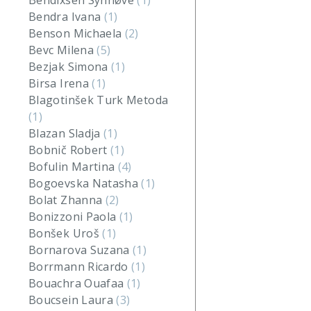
Bendixsen Synnøve
(1)
Bendra Ivana
(1)
Benson Michaela
(2)
Bevc Milena
(5)
Bezjak Simona
(1)
Birsa Irena
(1)
Blagotinšek Turk Metoda
(1)
Blazan Sladja
(1)
Bobnič Robert
(1)
Bofulin Martina
(4)
Bogoevska Natasha
(1)
Bolat Zhanna
(2)
Bonizzoni Paola
(1)
Bonšek Uroš
(1)
Bornarova Suzana
(1)
Borrmann Ricardo
(1)
Bouachra Ouafaa
(1)
Boucsein Laura
(3)