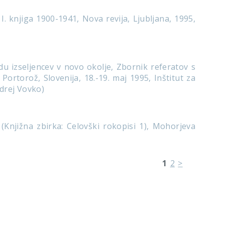
. knjiga 1900-1941, Nova revija, Ljubljana, 1995,
 izseljencev v novo okolje, Zbornik referatov s
Portorož, Slovenija, 18.-19. maj 1995, Inštitut za
ndrej Vovko)
(Knjižna zbirka: Celovški rokopisi 1), Mohorjeva
1
2
>