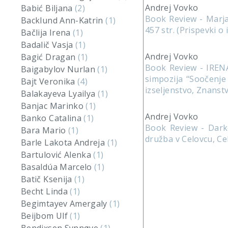
Andrej Vovko
Babić Biljana
(2)
Book Review - Marjan
Backlund Ann-Katrin
(1)
457 str. (Prispevki o
Bačlija Irena
(1)
Badalič Vasja
(1)
Andrej Vovko
Bagić Dragan
(1)
Book Review - IRENA
Baigabylov Nurlan
(1)
simpozija ‘‘Soočenje
Bajt Veronika
(4)
izseljenstvo, Znanst
Balakayeva Lyailya
(1)
Banjac Marinko
(1)
Andrej Vovko
Banko Catalina
(1)
Book Review - Darko
Bara Mario
(1)
družba v Celovcu, Cel
Barle Lakota Andreja
(1)
Bartulović Alenka
(1)
Basaldúa Marcelo
(1)
Batič Ksenija
(1)
Becht Linda
(1)
Begimtayev Amergaly
(1)
Beijbom Ulf
(1)