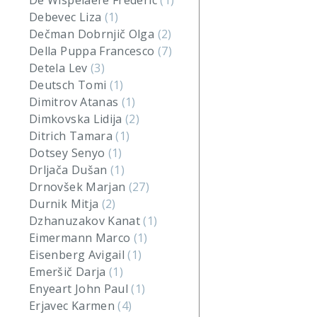
De Wispelaere Frederic
(1)
Debevec Liza
(1)
Dečman Dobrnjič Olga
(2)
Della Puppa Francesco
(7)
Detela Lev
(3)
Deutsch Tomi
(1)
Dimitrov Atanas
(1)
Dimkovska Lidija
(2)
Ditrich Tamara
(1)
Dotsey Senyo
(1)
Drljača Dušan
(1)
Drnovšek Marjan
(27)
Durnik Mitja
(2)
Dzhanuzakov Kanat
(1)
Eimermann Marco
(1)
Eisenberg Avigail
(1)
Emeršič Darja
(1)
Enyeart John Paul
(1)
Erjavec Karmen
(4)