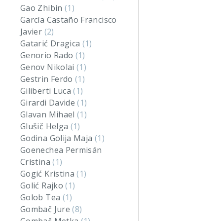
Gao Zhibin
(1)
García Castaño Francisco
Javier
(2)
Gatarić Dragica
(1)
Genorio Rado
(1)
Genov Nikolai
(1)
Gestrin Ferdo
(1)
Giliberti Luca
(1)
Girardi Davide
(1)
Glavan Mihael
(1)
Glušič Helga
(1)
Godina Golija Maja
(1)
Goenechea Permisán
Cristina
(1)
Gogić Kristina
(1)
Golić Rajko
(1)
Golob Tea
(1)
Gombač Jure
(8)