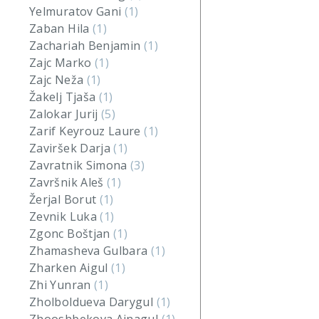
Yelmuratov Gani
(1)
Zaban Hila
(1)
Zachariah Benjamin
(1)
Zajc Marko
(1)
Zajc Neža
(1)
Žakelj Tjaša
(1)
Zalokar Jurij
(5)
Zarif Keyrouz Laure
(1)
Zaviršek Darja
(1)
Zavratnik Simona
(3)
Završnik Aleš
(1)
Žerjal Borut
(1)
Zevnik Luka
(1)
Zgonc Boštjan
(1)
Zhamasheva Gulbara
(1)
Zharken Aigul
(1)
Zhi Yunran
(1)
Zholboldueva Darygul
(1)