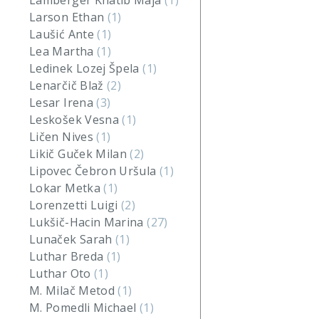
Lamberger Khatib Maja
(1)
Larson Ethan
(1)
Laušić Ante
(1)
Lea Martha
(1)
Ledinek Lozej Špela
(1)
Lenarčič Blaž
(2)
Lesar Irena
(3)
Leskošek Vesna
(1)
Ličen Nives
(1)
Likič Guček Milan
(2)
Lipovec Čebron Uršula
(1)
Lokar Metka
(1)
Lorenzetti Luigi
(2)
Lukšič-Hacin Marina
(27)
Lunaček Sarah
(1)
Luthar Breda
(1)
Luthar Oto
(1)
M. Milač Metod
(1)
M. Pomedli Michael
(1)