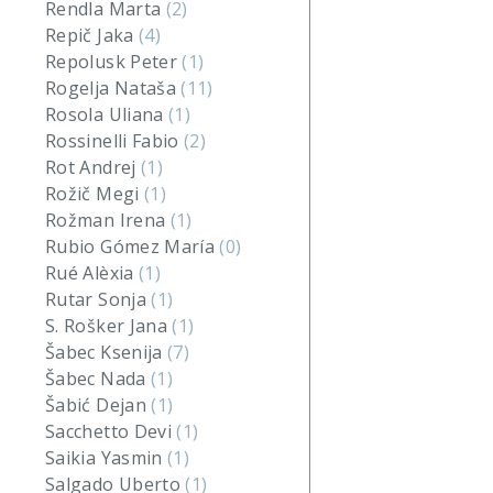
Rendla Marta
(2)
Repič Jaka
(4)
Repolusk Peter
(1)
Rogelja Nataša
(11)
Rosola Uliana
(1)
Rossinelli Fabio
(2)
Rot Andrej
(1)
Rožič Megi
(1)
Rožman Irena
(1)
Rubio Gómez María
(0)
Rué Alèxia
(1)
Rutar Sonja
(1)
S. Rošker Jana
(1)
Šabec Ksenija
(7)
Šabec Nada
(1)
Šabić Dejan
(1)
Sacchetto Devi
(1)
Saikia Yasmin
(1)
Salgado Uberto
(1)