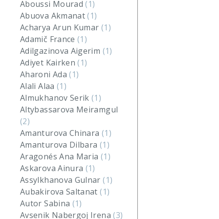
Aboussi Mourad
(1)
Abuova Akmanat
(1)
Acharya Arun Kumar
(1)
Adamič France
(1)
Adilgazinova Aigerim
(1)
Adiyet Kairken
(1)
Aharoni Ada
(1)
Alali Alaa
(1)
Almukhanov Serik
(1)
Altybassarova Meiramgul
(2)
Amanturova Chinara
(1)
Amanturova Dilbara
(1)
Aragonés Ana Maria
(1)
Askarova Ainura
(1)
Assylkhanova Gulnar
(1)
Aubakirova Saltanat
(1)
Autor Sabina
(1)
Avsenik Nabergoj Irena
(3)