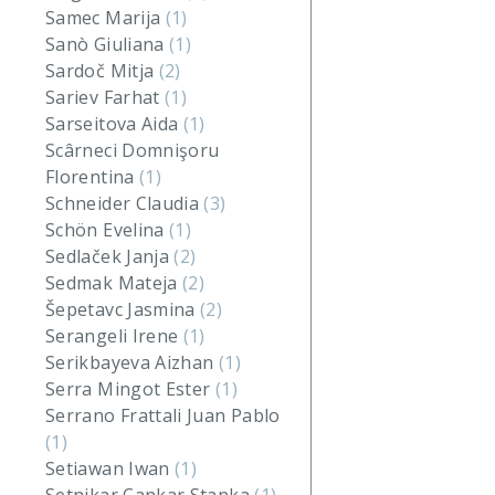
Samec Marija
(1)
Sanò Giuliana
(1)
Sardoč Mitja
(2)
Sariev Farhat
(1)
Sarseitova Aida
(1)
Scârneci Domnişoru
Florentina
(1)
Schneider Claudia
(3)
Schön Evelina
(1)
Sedlaček Janja
(2)
Sedmak Mateja
(2)
Šepetavc Jasmina
(2)
Serangeli Irene
(1)
Serikbayeva Aizhan
(1)
Serra Mingot Ester
(1)
Serrano Frattali Juan Pablo
(1)
Setiawan Iwan
(1)