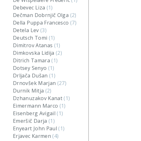
De Wispelaere Frederic
(1)
Debevec Liza
(1)
Dečman Dobrnjič Olga
(2)
Della Puppa Francesco
(7)
Detela Lev
(3)
Deutsch Tomi
(1)
Dimitrov Atanas
(1)
Dimkovska Lidija
(2)
Ditrich Tamara
(1)
Dotsey Senyo
(1)
Drljača Dušan
(1)
Drnovšek Marjan
(27)
Durnik Mitja
(2)
Dzhanuzakov Kanat
(1)
Eimermann Marco
(1)
Eisenberg Avigail
(1)
Emeršič Darja
(1)
Enyeart John Paul
(1)
Erjavec Karmen
(4)