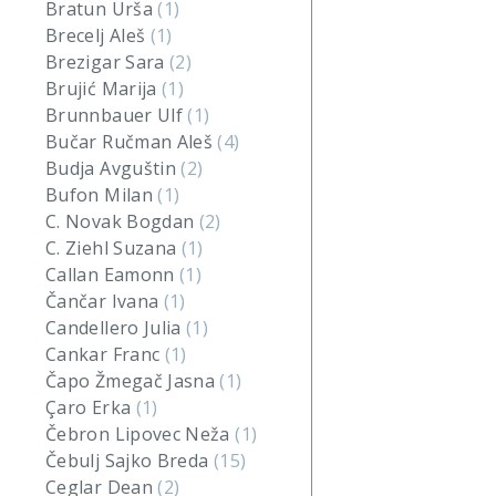
Bratun Urša
(1)
Brecelj Aleš
(1)
Brezigar Sara
(2)
Brujić Marija
(1)
Brunnbauer Ulf
(1)
Bučar Ručman Aleš
(4)
Budja Avguštin
(2)
Bufon Milan
(1)
C. Novak Bogdan
(2)
C. Ziehl Suzana
(1)
Callan Eamonn
(1)
Čančar Ivana
(1)
Candellero Julia
(1)
Cankar Franc
(1)
Čapo Žmegač Jasna
(1)
Çaro Erka
(1)
Čebron Lipovec Neža
(1)
Čebulj Sajko Breda
(15)
Ceglar Dean
(2)