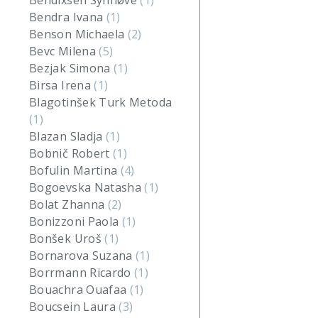
Bendixsen Synnøve
(1)
Bendra Ivana
(1)
Benson Michaela
(2)
Bevc Milena
(5)
Bezjak Simona
(1)
Birsa Irena
(1)
Blagotinšek Turk Metoda
(1)
Blazan Sladja
(1)
Bobnič Robert
(1)
Bofulin Martina
(4)
Bogoevska Natasha
(1)
Bolat Zhanna
(2)
Bonizzoni Paola
(1)
Bonšek Uroš
(1)
Bornarova Suzana
(1)
Borrmann Ricardo
(1)
Bouachra Ouafaa
(1)
Boucsein Laura
(3)