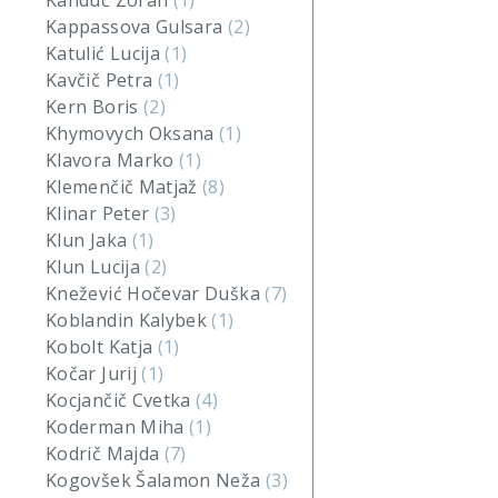
Kanduč Zoran
(1)
Kappassova Gulsara
(2)
Katulić Lucija
(1)
Kavčič Petra
(1)
Kern Boris
(2)
Khymovych Oksana
(1)
Klavora Marko
(1)
Klemenčič Matjaž
(8)
Klinar Peter
(3)
Klun Jaka
(1)
Klun Lucija
(2)
Knežević Hočevar Duška
(7)
Koblandin Kalybek
(1)
Kobolt Katja
(1)
Kočar Jurij
(1)
Kocjančič Cvetka
(4)
Koderman Miha
(1)
Kodrič Majda
(7)
Kogovšek Šalamon Neža
(3)