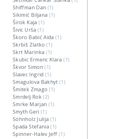
Setnikar Cankar Stanka
(1)
Shiffman Dan
(1)
Sikimić Biljana
(1)
Širok Kaja
(1)
Šivic Urša
(1)
Škoro Babić Aida
(1)
Skrbiš Zlatko
(1)
Skrt Marinka
(1)
Skubic Ermenc Klara
(1)
Škvor Simon
(1)
Slavec Ingrid
(1)
Smagulova Bakhyt
(1)
Šmitek Zmago
(1)
Smrdelj Rok
(2)
Smrke Marjan
(1)
Smyth Geri
(1)
Söhnholz Julija
(1)
Spada Stefania
(1)
Spinner-Halev Jeff
(1)