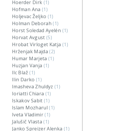
Hoerder Dirk
(1)
Hofman Ana
(1)
Holjevac Željko
(1)
Holman Deborah
(1)
Horst Soledad Ayelén
(1)
Horvat Avgust
(5)
Hrobat Virloget Katja
(1)
Hrženjak Majda
(2)
Humar Marjeta
(1)
Huzjan Vanja
(1)
Ilc Blaž
(1)
Ilin Darko
(1)
Imasheva Zhuldyz
(1)
Ioriatti Chiara
(1)
Iskakov Sabit
(1)
Islam Mozharul
(1)
Iveta Vladimir
(1)
Jalušič Vlasta
(1)
Janko Spreizer Alenka
(1)