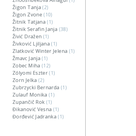
Zhooshbekova Ainagul
(1)
Žigon Tanja
(2)
Žigon Zvone
(10)
Žitnik Tatjana
(1)
Žitnik Serafin Janja
(38)
Živić Dražen
(1)
Živković Ljiljana
(1)
Zlatković Winter Jelena
(1)
Žmavc Janja
(1)
Zobec Miha
(12)
Zólyomi Eszter
(1)
Zorn Jelka
(2)
Zubrzycki Bernarda
(1)
Zulauf Monika
(1)
Zupančič Rok
(1)
Đikanović Vesna
(1)
Đorđević Jadranka
(1)