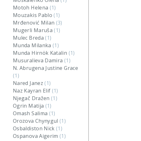
Moskalenko Olena
(1)
Motoh Helena
(1)
Mouzakis Pablo
(1)
Mrđenović Milan
(3)
Mugerli Maruša
(1)
Mulec Breda
(1)
Munda Milanka
(1)
Munda Hirnök Katalin
(1)
Musuralieva Damira
(1)
N. Abrugena Justine Grace
(1)
Nared Janez
(1)
Naz Kayran Elif
(1)
Njegač Dražen
(1)
Ogrin Matija
(1)
Omash Salima
(1)
Orozova Chynygul
(1)
Osbaldiston Nick
(1)
Ospanova Aigerim
(1)