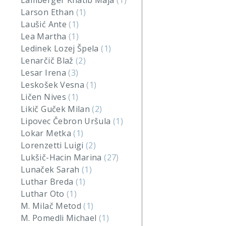
Lamberger Khatib Maja
(1)
Larson Ethan
(1)
Laušić Ante
(1)
Lea Martha
(1)
Ledinek Lozej Špela
(1)
Lenarčič Blaž
(2)
Lesar Irena
(3)
Leskošek Vesna
(1)
Ličen Nives
(1)
Likič Guček Milan
(2)
Lipovec Čebron Uršula
(1)
Lokar Metka
(1)
Lorenzetti Luigi
(2)
Lukšič-Hacin Marina
(27)
Lunaček Sarah
(1)
Luthar Breda
(1)
Luthar Oto
(1)
M. Milač Metod
(1)
M. Pomedli Michael
(1)