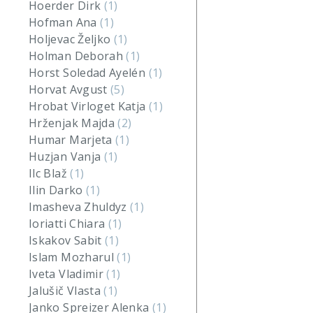
Hoerder Dirk
(1)
Hofman Ana
(1)
Holjevac Željko
(1)
Holman Deborah
(1)
Horst Soledad Ayelén
(1)
Horvat Avgust
(5)
Hrobat Virloget Katja
(1)
Hrženjak Majda
(2)
Humar Marjeta
(1)
Huzjan Vanja
(1)
Ilc Blaž
(1)
Ilin Darko
(1)
Imasheva Zhuldyz
(1)
Ioriatti Chiara
(1)
Iskakov Sabit
(1)
Islam Mozharul
(1)
Iveta Vladimir
(1)
Jalušič Vlasta
(1)
Janko Spreizer Alenka
(1)