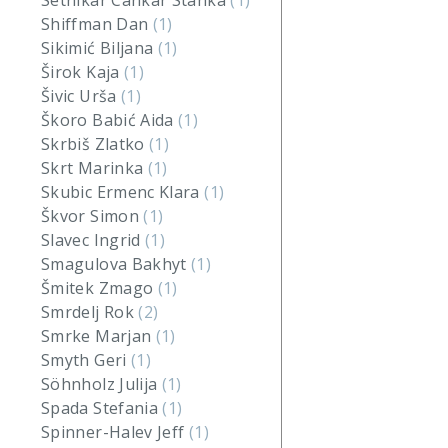
Setnikar Cankar Stanka
(1)
Shiffman Dan
(1)
Sikimić Biljana
(1)
Širok Kaja
(1)
Šivic Urša
(1)
Škoro Babić Aida
(1)
Skrbiš Zlatko
(1)
Skrt Marinka
(1)
Skubic Ermenc Klara
(1)
Škvor Simon
(1)
Slavec Ingrid
(1)
Smagulova Bakhyt
(1)
Šmitek Zmago
(1)
Smrdelj Rok
(2)
Smrke Marjan
(1)
Smyth Geri
(1)
Söhnholz Julija
(1)
Spada Stefania
(1)
Spinner-Halev Jeff
(1)