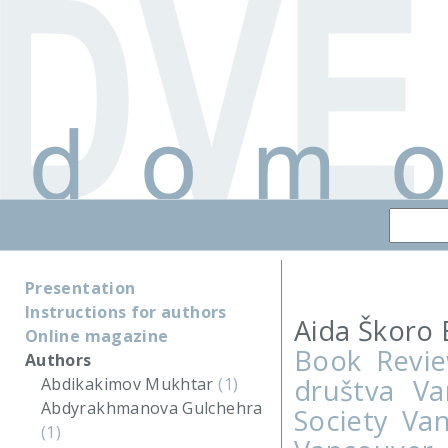
Presentation
Instructions for authors
Aida Škoro 
Online magazine
Book Review
Authors
društva Va
Abdikakimov Mukhtar
(1)
Abdyrakhmanova Gulchehra
Society Va
(1)