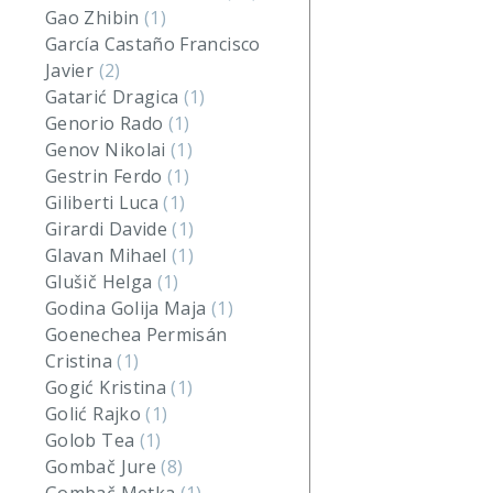
Gao Zhibin
(1)
García Castaño Francisco
Javier
(2)
Gatarić Dragica
(1)
Genorio Rado
(1)
Genov Nikolai
(1)
Gestrin Ferdo
(1)
Giliberti Luca
(1)
Girardi Davide
(1)
Glavan Mihael
(1)
Glušič Helga
(1)
Godina Golija Maja
(1)
Goenechea Permisán
Cristina
(1)
Gogić Kristina
(1)
Golić Rajko
(1)
Golob Tea
(1)
Gombač Jure
(8)