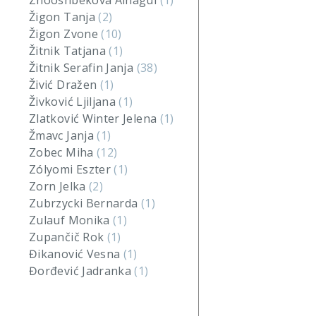
Zhooshbekova Ainagul
(1)
Žigon Tanja
(2)
Žigon Zvone
(10)
Žitnik Tatjana
(1)
Žitnik Serafin Janja
(38)
Živić Dražen
(1)
Živković Ljiljana
(1)
Zlatković Winter Jelena
(1)
Žmavc Janja
(1)
Zobec Miha
(12)
Zólyomi Eszter
(1)
Zorn Jelka
(2)
Zubrzycki Bernarda
(1)
Zulauf Monika
(1)
Zupančič Rok
(1)
Đikanović Vesna
(1)
Đorđević Jadranka
(1)