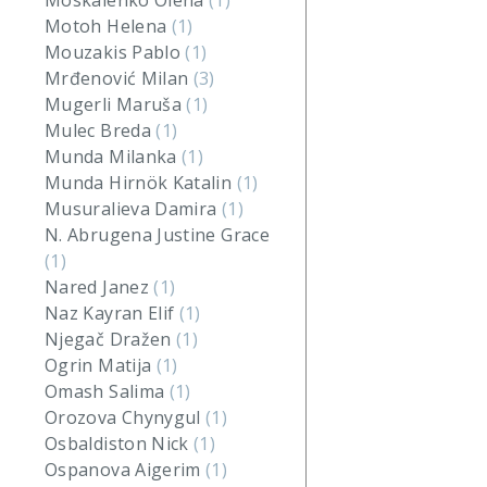
Moskalenko Olena
(1)
Motoh Helena
(1)
Mouzakis Pablo
(1)
Mrđenović Milan
(3)
Mugerli Maruša
(1)
Mulec Breda
(1)
Munda Milanka
(1)
Munda Hirnök Katalin
(1)
Musuralieva Damira
(1)
N. Abrugena Justine Grace
(1)
Nared Janez
(1)
Naz Kayran Elif
(1)
Njegač Dražen
(1)
Ogrin Matija
(1)
Omash Salima
(1)
Orozova Chynygul
(1)
Osbaldiston Nick
(1)
Ospanova Aigerim
(1)