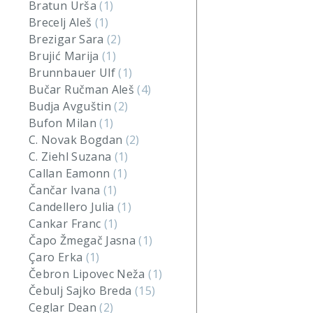
Bratun Urša
(1)
Brecelj Aleš
(1)
Brezigar Sara
(2)
Brujić Marija
(1)
Brunnbauer Ulf
(1)
Bučar Ručman Aleš
(4)
Budja Avguštin
(2)
Bufon Milan
(1)
C. Novak Bogdan
(2)
C. Ziehl Suzana
(1)
Callan Eamonn
(1)
Čančar Ivana
(1)
Candellero Julia
(1)
Cankar Franc
(1)
Čapo Žmegač Jasna
(1)
Çaro Erka
(1)
Čebron Lipovec Neža
(1)
Čebulj Sajko Breda
(15)
Ceglar Dean
(2)