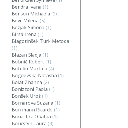
Bendixsen Synnøve
(1)
Bendra Ivana
(1)
Benson Michaela
(2)
Bevc Milena
(5)
Bezjak Simona
(1)
Birsa Irena
(1)
Blagotinšek Turk Metoda
(1)
Blazan Sladja
(1)
Bobnič Robert
(1)
Bofulin Martina
(4)
Bogoevska Natasha
(1)
Bolat Zhanna
(2)
Bonizzoni Paola
(1)
Bonšek Uroš
(1)
Bornarova Suzana
(1)
Borrmann Ricardo
(1)
Bouachra Ouafaa
(1)
Boucsein Laura
(3)