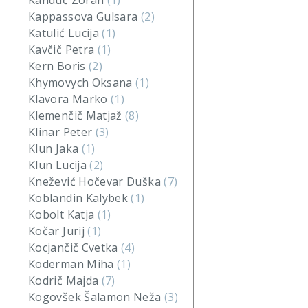
Kanduč Zoran
(1)
Kappassova Gulsara
(2)
Katulić Lucija
(1)
Kavčič Petra
(1)
Kern Boris
(2)
Khymovych Oksana
(1)
Klavora Marko
(1)
Klemenčič Matjaž
(8)
Klinar Peter
(3)
Klun Jaka
(1)
Klun Lucija
(2)
Knežević Hočevar Duška
(7)
Koblandin Kalybek
(1)
Kobolt Katja
(1)
Kočar Jurij
(1)
Kocjančič Cvetka
(4)
Koderman Miha
(1)
Kodrič Majda
(7)
Kogovšek Šalamon Neža
(3)