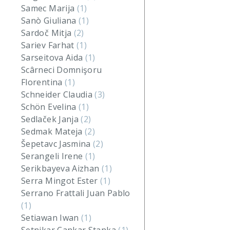
Samec Marija
(1)
Sanò Giuliana
(1)
Sardoč Mitja
(2)
Sariev Farhat
(1)
Sarseitova Aida
(1)
Scârneci Domnişoru
Florentina
(1)
Schneider Claudia
(3)
Schön Evelina
(1)
Sedlaček Janja
(2)
Sedmak Mateja
(2)
Šepetavc Jasmina
(2)
Serangeli Irene
(1)
Serikbayeva Aizhan
(1)
Serra Mingot Ester
(1)
Serrano Frattali Juan Pablo
(1)
Setiawan Iwan
(1)