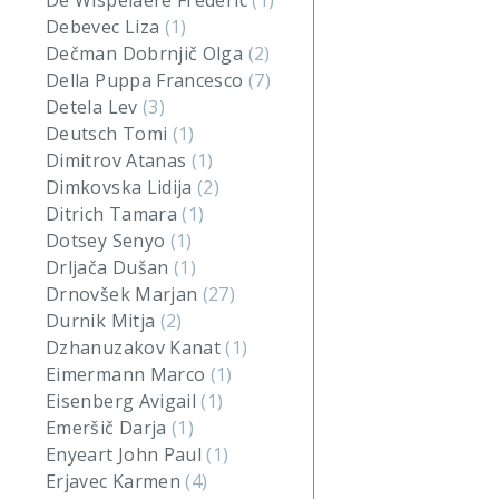
De Wispelaere Frederic
(1)
Debevec Liza
(1)
Dečman Dobrnjič Olga
(2)
Della Puppa Francesco
(7)
Detela Lev
(3)
Deutsch Tomi
(1)
Dimitrov Atanas
(1)
Dimkovska Lidija
(2)
Ditrich Tamara
(1)
Dotsey Senyo
(1)
Drljača Dušan
(1)
Drnovšek Marjan
(27)
Durnik Mitja
(2)
Dzhanuzakov Kanat
(1)
Eimermann Marco
(1)
Eisenberg Avigail
(1)
Emeršič Darja
(1)
Enyeart John Paul
(1)
Erjavec Karmen
(4)