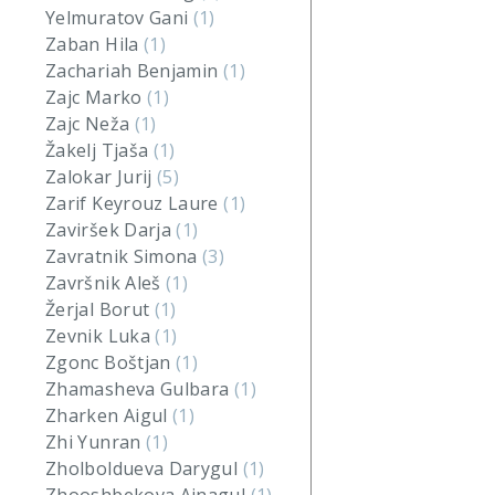
Yelmuratov Gani
(1)
Zaban Hila
(1)
Zachariah Benjamin
(1)
Zajc Marko
(1)
Zajc Neža
(1)
Žakelj Tjaša
(1)
Zalokar Jurij
(5)
Zarif Keyrouz Laure
(1)
Zaviršek Darja
(1)
Zavratnik Simona
(3)
Završnik Aleš
(1)
Žerjal Borut
(1)
Zevnik Luka
(1)
Zgonc Boštjan
(1)
Zhamasheva Gulbara
(1)
Zharken Aigul
(1)
Zhi Yunran
(1)
Zholboldueva Darygul
(1)