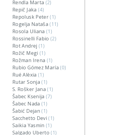
Rendla Marta
(2)
Repič Jaka
(4)
Repolusk Peter
(1)
Rogelja Nataša
(11)
Rosola Uliana
(1)
Rossinelli Fabio
(2)
Rot Andrej
(1)
Rožič Megi
(1)
Rožman Irena
(1)
Rubio Gómez María
(0)
Rué Alèxia
(1)
Rutar Sonja
(1)
S. Rošker Jana
(1)
Šabec Ksenija
(7)
Šabec Nada
(1)
Šabić Dejan
(1)
Sacchetto Devi
(1)
Saikia Yasmin
(1)
Salgado Uberto
(1)