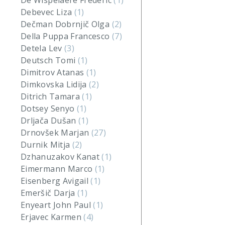
De Wispelaere Frederic
(1)
Debevec Liza
(1)
Dečman Dobrnjič Olga
(2)
Della Puppa Francesco
(7)
Detela Lev
(3)
Deutsch Tomi
(1)
Dimitrov Atanas
(1)
Dimkovska Lidija
(2)
Ditrich Tamara
(1)
Dotsey Senyo
(1)
Drljača Dušan
(1)
Drnovšek Marjan
(27)
Durnik Mitja
(2)
Dzhanuzakov Kanat
(1)
Eimermann Marco
(1)
Eisenberg Avigail
(1)
Emeršič Darja
(1)
Enyeart John Paul
(1)
Erjavec Karmen
(4)