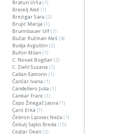
Bratun Urša
(1)
Brecelj Aleš
(1)
Brezigar Sara
(2)
Brujić Marija
(1)
Brunnbauer Ulf
(1)
Bučar Ručman Aleš
(4)
Budja Avguštin
(2)
Bufon Milan
(1)
C. Novak Bogdan
(2)
C. Ziehl Suzana
(1)
Callan Eamonn
(1)
Čančar Ivana
(1)
Candellero Julia
(1)
Cankar Franc
(1)
Čapo Žmegač Jasna
(1)
Çaro Erka
(1)
Čebron Lipovec Neža
(1)
Čebulj Sajko Breda
(15)
Ceglar Dean
(2)