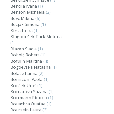
Bendixsen Synnøve
(1)
Bendra Ivana
(1)
Benson Michaela
(2)
Bevc Milena
(5)
Bezjak Simona
(1)
Birsa Irena
(1)
Blagotinšek Turk Metoda
(1)
Blazan Sladja
(1)
Bobnič Robert
(1)
Bofulin Martina
(4)
Bogoevska Natasha
(1)
Bolat Zhanna
(2)
Bonizzoni Paola
(1)
Bonšek Uroš
(1)
Bornarova Suzana
(1)
Borrmann Ricardo
(1)
Bouachra Ouafaa
(1)
Boucsein Laura
(3)