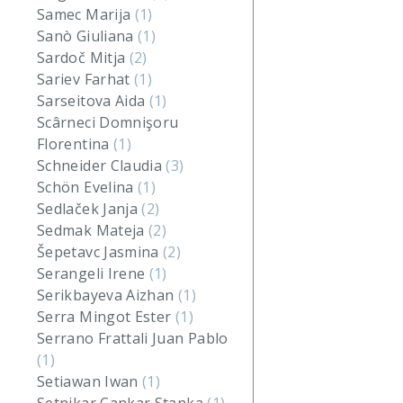
Samec Marija
(1)
Sanò Giuliana
(1)
Sardoč Mitja
(2)
Sariev Farhat
(1)
Sarseitova Aida
(1)
Scârneci Domnişoru
Florentina
(1)
Schneider Claudia
(3)
Schön Evelina
(1)
Sedlaček Janja
(2)
Sedmak Mateja
(2)
Šepetavc Jasmina
(2)
Serangeli Irene
(1)
Serikbayeva Aizhan
(1)
Serra Mingot Ester
(1)
Serrano Frattali Juan Pablo
(1)
Setiawan Iwan
(1)