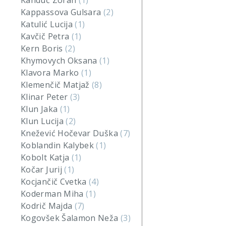
Kanduč Zoran
(1)
Kappassova Gulsara
(2)
Katulić Lucija
(1)
Kavčič Petra
(1)
Kern Boris
(2)
Khymovych Oksana
(1)
Klavora Marko
(1)
Klemenčič Matjaž
(8)
Klinar Peter
(3)
Klun Jaka
(1)
Klun Lucija
(2)
Knežević Hočevar Duška
(7)
Koblandin Kalybek
(1)
Kobolt Katja
(1)
Kočar Jurij
(1)
Kocjančič Cvetka
(4)
Koderman Miha
(1)
Kodrič Majda
(7)
Kogovšek Šalamon Neža
(3)