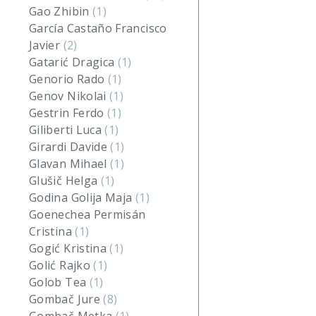
Gao Zhibin
(1)
García Castaño Francisco
Javier
(2)
Gatarić Dragica
(1)
Genorio Rado
(1)
Genov Nikolai
(1)
Gestrin Ferdo
(1)
Giliberti Luca
(1)
Girardi Davide
(1)
Glavan Mihael
(1)
Glušič Helga
(1)
Godina Golija Maja
(1)
Goenechea Permisán
Cristina
(1)
Gogić Kristina
(1)
Golić Rajko
(1)
Golob Tea
(1)
Gombač Jure
(8)