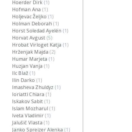
Hoerder Dirk
(1)
Hofman Ana
(1)
Holjevac Željko
(1)
Holman Deborah
(1)
Horst Soledad Ayelén
(1)
Horvat Avgust
(5)
Hrobat Virloget Katja
(1)
Hrženjak Majda
(2)
Humar Marjeta
(1)
Huzjan Vanja
(1)
Ilc Blaž
(1)
Ilin Darko
(1)
Imasheva Zhuldyz
(1)
Ioriatti Chiara
(1)
Iskakov Sabit
(1)
Islam Mozharul
(1)
Iveta Vladimir
(1)
Jalušič Vlasta
(1)
Janko Spreizer Alenka
(1)