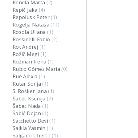
Rendla Marta
(2)
Repič Jaka
(4)
Repolusk Peter
(1)
Rogelja Nataša
(11)
Rosola Uliana
(1)
Rossinelli Fabio
(2)
Rot Andrej
(1)
Rožič Megi
(1)
Rožman Irena
(1)
Rubio Gómez María
(0)
Rué Alèxia
(1)
Rutar Sonja
(1)
S. Rošker Jana
(1)
Šabec Ksenija
(7)
Šabec Nada
(1)
Šabić Dejan
(1)
Sacchetto Devi
(1)
Saikia Yasmin
(1)
Salgado Uberto
(1)