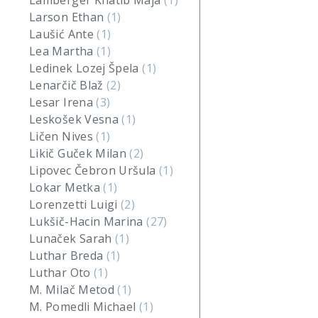
Lamberger Khatib Maja
(1)
Larson Ethan
(1)
Laušić Ante
(1)
Lea Martha
(1)
Ledinek Lozej Špela
(1)
Lenarčič Blaž
(2)
Lesar Irena
(3)
Leskošek Vesna
(1)
Ličen Nives
(1)
Likič Guček Milan
(2)
Lipovec Čebron Uršula
(1)
Lokar Metka
(1)
Lorenzetti Luigi
(2)
Lukšič-Hacin Marina
(27)
Lunaček Sarah
(1)
Luthar Breda
(1)
Luthar Oto
(1)
M. Milač Metod
(1)
M. Pomedli Michael
(1)