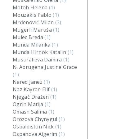
Moskalenko Olena
(1)
Motoh Helena
(1)
Mouzakis Pablo
(1)
Mrđenović Milan
(3)
Mugerli Maruša
(1)
Mulec Breda
(1)
Munda Milanka
(1)
Munda Hirnök Katalin
(1)
Musuralieva Damira
(1)
N. Abrugena Justine Grace
(1)
Nared Janez
(1)
Naz Kayran Elif
(1)
Njegač Dražen
(1)
Ogrin Matija
(1)
Omash Salima
(1)
Orozova Chynygul
(1)
Osbaldiston Nick
(1)
Ospanova Aigerim
(1)