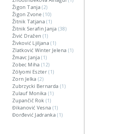
Zhooshbekova Ainagul
(1)
Žigon Tanja
(2)
Žigon Zvone
(10)
Žitnik Tatjana
(1)
Žitnik Serafin Janja
(38)
Živić Dražen
(1)
Živković Ljiljana
(1)
Zlatković Winter Jelena
(1)
Žmavc Janja
(1)
Zobec Miha
(12)
Zólyomi Eszter
(1)
Zorn Jelka
(2)
Zubrzycki Bernarda
(1)
Zulauf Monika
(1)
Zupančič Rok
(1)
Đikanović Vesna
(1)
Đorđević Jadranka
(1)