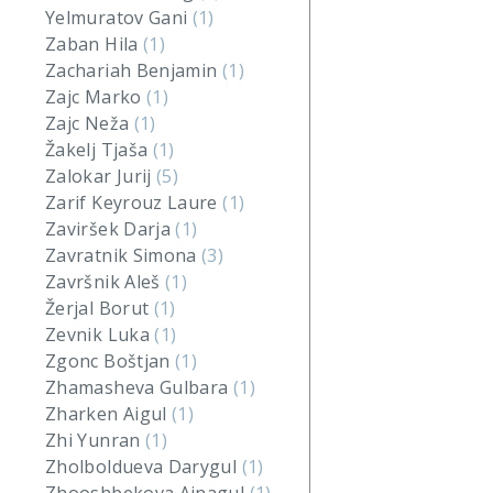
Yelmuratov Gani
(1)
Zaban Hila
(1)
Zachariah Benjamin
(1)
Zajc Marko
(1)
Zajc Neža
(1)
Žakelj Tjaša
(1)
Zalokar Jurij
(5)
Zarif Keyrouz Laure
(1)
Zaviršek Darja
(1)
Zavratnik Simona
(3)
Završnik Aleš
(1)
Žerjal Borut
(1)
Zevnik Luka
(1)
Zgonc Boštjan
(1)
Zhamasheva Gulbara
(1)
Zharken Aigul
(1)
Zhi Yunran
(1)
Zholboldueva Darygul
(1)