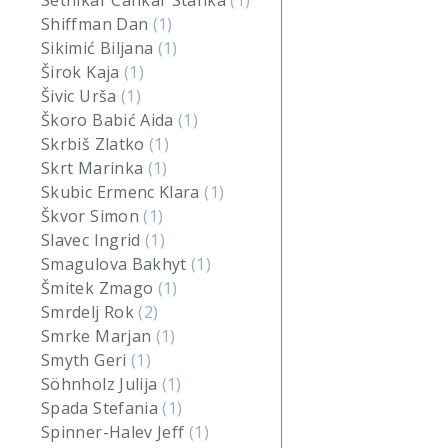
Setnikar Cankar Stanka
(1)
Shiffman Dan
(1)
Sikimić Biljana
(1)
Širok Kaja
(1)
Šivic Urša
(1)
Škoro Babić Aida
(1)
Skrbiš Zlatko
(1)
Skrt Marinka
(1)
Skubic Ermenc Klara
(1)
Škvor Simon
(1)
Slavec Ingrid
(1)
Smagulova Bakhyt
(1)
Šmitek Zmago
(1)
Smrdelj Rok
(2)
Smrke Marjan
(1)
Smyth Geri
(1)
Söhnholz Julija
(1)
Spada Stefania
(1)
Spinner-Halev Jeff
(1)