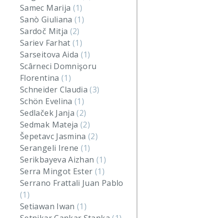
Samec Marija
(1)
Sanò Giuliana
(1)
Sardoč Mitja
(2)
Sariev Farhat
(1)
Sarseitova Aida
(1)
Scârneci Domnişoru
Florentina
(1)
Schneider Claudia
(3)
Schön Evelina
(1)
Sedlaček Janja
(2)
Sedmak Mateja
(2)
Šepetavc Jasmina
(2)
Serangeli Irene
(1)
Serikbayeva Aizhan
(1)
Serra Mingot Ester
(1)
Serrano Frattali Juan Pablo
(1)
Setiawan Iwan
(1)