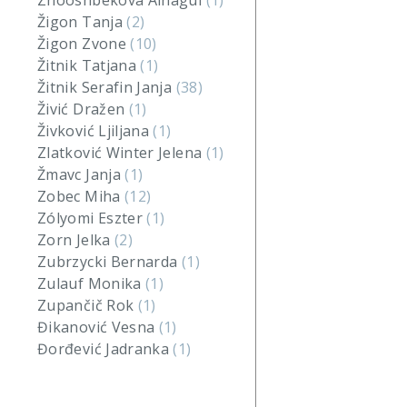
Zhooshbekova Ainagul
(1)
Žigon Tanja
(2)
Žigon Zvone
(10)
Žitnik Tatjana
(1)
Žitnik Serafin Janja
(38)
Živić Dražen
(1)
Živković Ljiljana
(1)
Zlatković Winter Jelena
(1)
Žmavc Janja
(1)
Zobec Miha
(12)
Zólyomi Eszter
(1)
Zorn Jelka
(2)
Zubrzycki Bernarda
(1)
Zulauf Monika
(1)
Zupančič Rok
(1)
Đikanović Vesna
(1)
Đorđević Jadranka
(1)