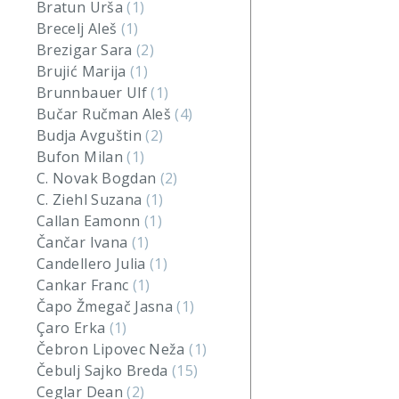
Bratun Urša
(1)
Brecelj Aleš
(1)
Brezigar Sara
(2)
Brujić Marija
(1)
Brunnbauer Ulf
(1)
Bučar Ručman Aleš
(4)
Budja Avguštin
(2)
Bufon Milan
(1)
C. Novak Bogdan
(2)
C. Ziehl Suzana
(1)
Callan Eamonn
(1)
Čančar Ivana
(1)
Candellero Julia
(1)
Cankar Franc
(1)
Čapo Žmegač Jasna
(1)
Çaro Erka
(1)
Čebron Lipovec Neža
(1)
Čebulj Sajko Breda
(15)
Ceglar Dean
(2)