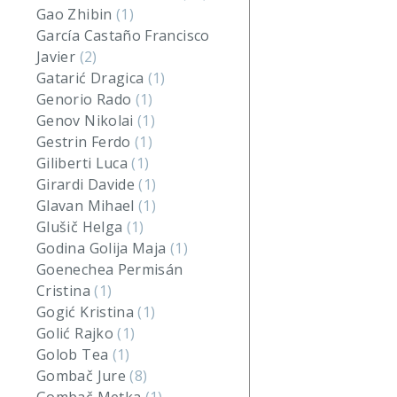
Gao Zhibin
(1)
García Castaño Francisco
Javier
(2)
Gatarić Dragica
(1)
Genorio Rado
(1)
Genov Nikolai
(1)
Gestrin Ferdo
(1)
Giliberti Luca
(1)
Girardi Davide
(1)
Glavan Mihael
(1)
Glušič Helga
(1)
Godina Golija Maja
(1)
Goenechea Permisán
Cristina
(1)
Gogić Kristina
(1)
Golić Rajko
(1)
Golob Tea
(1)
Gombač Jure
(8)