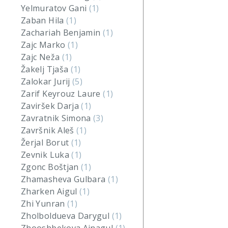
Yelmuratov Gani
(1)
Zaban Hila
(1)
Zachariah Benjamin
(1)
Zajc Marko
(1)
Zajc Neža
(1)
Žakelj Tjaša
(1)
Zalokar Jurij
(5)
Zarif Keyrouz Laure
(1)
Zaviršek Darja
(1)
Zavratnik Simona
(3)
Završnik Aleš
(1)
Žerjal Borut
(1)
Zevnik Luka
(1)
Zgonc Boštjan
(1)
Zhamasheva Gulbara
(1)
Zharken Aigul
(1)
Zhi Yunran
(1)
Zholboldueva Darygul
(1)