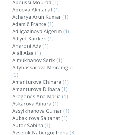
Aboussi Mourad
(1)
Abuova Akmanat
(1)
Acharya Arun Kumar
(1)
Adamič France
(1)
Adilgazinova Aigerim
(1)
Adiyet Kairken
(1)
Aharoni Ada
(1)
Alali Alaa
(1)
Almukhanov Serik
(1)
Altybassarova Meiramgul
(2)
Amanturova Chinara
(1)
Amanturova Dilbara
(1)
Aragonés Ana Maria
(1)
Askarova Ainura
(1)
Assylkhanova Gulnar
(1)
Aubakirova Saltanat
(1)
Autor Sabina
(1)
Avsenik Nabergoj Irena
(3)