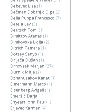
De Wispelaere Frederic
(1)
Debevec Liza
(1)
Dečman Dobrnjič Olga
(2)
Della Puppa Francesco
(7)
Detela Lev
(3)
Deutsch Tomi
(1)
Dimitrov Atanas
(1)
Dimkovska Lidija
(2)
Ditrich Tamara
(1)
Dotsey Senyo
(1)
Drljača Dušan
(1)
Drnovšek Marjan
(27)
Durnik Mitja
(2)
Dzhanuzakov Kanat
(1)
Eimermann Marco
(1)
Eisenberg Avigail
(1)
Emeršič Darja
(1)
Enyeart John Paul
(1)
Erjavec Karmen
(4)