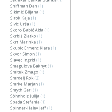
Setnikar Cankar Stanka
(1)
Shiffman Dan
(1)
Sikimić Biljana
(1)
Širok Kaja
(1)
Šivic Urša
(1)
Škoro Babić Aida
(1)
Skrbiš Zlatko
(1)
Skrt Marinka
(1)
Skubic Ermenc Klara
(1)
Škvor Simon
(1)
Slavec Ingrid
(1)
Smagulova Bakhyt
(1)
Šmitek Zmago
(1)
Smrdelj Rok
(2)
Smrke Marjan
(1)
Smyth Geri
(1)
Söhnholz Julija
(1)
Spada Stefania
(1)
Spinner-Halev Jeff
(1)