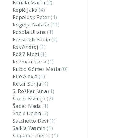
Rendla Marta
(2)
Repič Jaka
(4)
Repolusk Peter
(1)
Rogelja Nataša
(11)
Rosola Uliana
(1)
Rossinelli Fabio
(2)
Rot Andrej
(1)
Rožič Megi
(1)
Rožman Irena
(1)
Rubio Gómez María
(0)
Rué Alèxia
(1)
Rutar Sonja
(1)
S. Rošker Jana
(1)
Šabec Ksenija
(7)
Šabec Nada
(1)
Šabić Dejan
(1)
Sacchetto Devi
(1)
Saikia Yasmin
(1)
Salgado Uberto
(1)