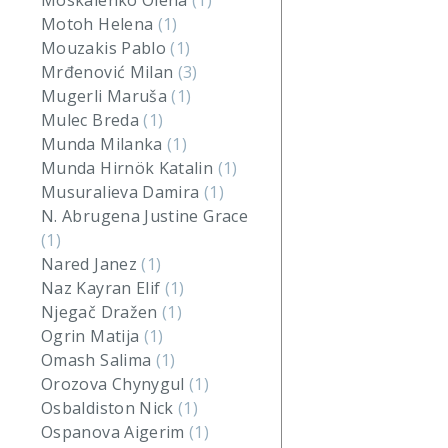
Moskalenko Olena
(1)
Motoh Helena
(1)
Mouzakis Pablo
(1)
Mrđenović Milan
(3)
Mugerli Maruša
(1)
Mulec Breda
(1)
Munda Milanka
(1)
Munda Hirnök Katalin
(1)
Musuralieva Damira
(1)
N. Abrugena Justine Grace
(1)
Nared Janez
(1)
Naz Kayran Elif
(1)
Njegač Dražen
(1)
Ogrin Matija
(1)
Omash Salima
(1)
Orozova Chynygul
(1)
Osbaldiston Nick
(1)
Ospanova Aigerim
(1)