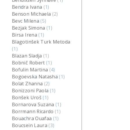
Bendixsen Synnøve
(1)
Bendra Ivana
(1)
Benson Michaela
(2)
Bevc Milena
(5)
Bezjak Simona
(1)
Birsa Irena
(1)
Blagotinšek Turk Metoda
(1)
Blazan Sladja
(1)
Bobnič Robert
(1)
Bofulin Martina
(4)
Bogoevska Natasha
(1)
Bolat Zhanna
(2)
Bonizzoni Paola
(1)
Bonšek Uroš
(1)
Bornarova Suzana
(1)
Borrmann Ricardo
(1)
Bouachra Ouafaa
(1)
Boucsein Laura
(3)