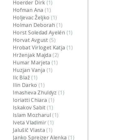
Hoerder Dirk
(1)
Hofman Ana
(1)
Holjevac Željko
(1)
Holman Deborah
(1)
Horst Soledad Ayelén
(1)
Horvat Avgust
(5)
Hrobat Virloget Katja
(1)
Hrženjak Majda
(2)
Humar Marjeta
(1)
Huzjan Vanja
(1)
Ilc Blaž
(1)
Ilin Darko
(1)
Imasheva Zhuldyz
(1)
Ioriatti Chiara
(1)
Iskakov Sabit
(1)
Islam Mozharul
(1)
Iveta Vladimir
(1)
Jalušič Vlasta
(1)
Janko Spreizer Alenka
(1)