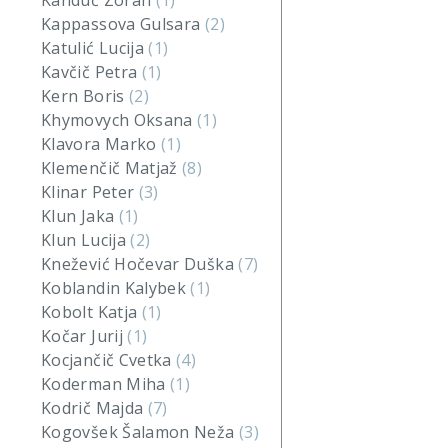
Kanduč Zoran
(1)
Kappassova Gulsara
(2)
Katulić Lucija
(1)
Kavčič Petra
(1)
Kern Boris
(2)
Khymovych Oksana
(1)
Klavora Marko
(1)
Klemenčič Matjaž
(8)
Klinar Peter
(3)
Klun Jaka
(1)
Klun Lucija
(2)
Knežević Hočevar Duška
(7)
Koblandin Kalybek
(1)
Kobolt Katja
(1)
Kočar Jurij
(1)
Kocjančič Cvetka
(4)
Koderman Miha
(1)
Kodrič Majda
(7)
Kogovšek Šalamon Neža
(3)