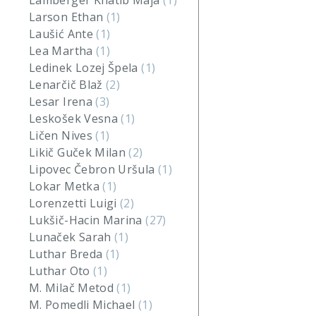
Lamberger Khatib Maja
(1)
Larson Ethan
(1)
Laušić Ante
(1)
Lea Martha
(1)
Ledinek Lozej Špela
(1)
Lenarčič Blaž
(2)
Lesar Irena
(3)
Leskošek Vesna
(1)
Ličen Nives
(1)
Likič Guček Milan
(2)
Lipovec Čebron Uršula
(1)
Lokar Metka
(1)
Lorenzetti Luigi
(2)
Lukšič-Hacin Marina
(27)
Lunaček Sarah
(1)
Luthar Breda
(1)
Luthar Oto
(1)
M. Milač Metod
(1)
M. Pomedli Michael
(1)