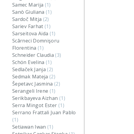
Samec Marija
(1)
Sanò Giuliana
(1)
Sardoč Mitja
(2)
Sariev Farhat
(1)
Sarseitova Aida
(1)
Scârneci Domnişoru
Florentina
(1)
Schneider Claudia
(3)
Schön Evelina
(1)
Sedlaček Janja
(2)
Sedmak Mateja
(2)
Šepetavc Jasmina
(2)
Serangeli Irene
(1)
Serikbayeva Aizhan
(1)
Serra Mingot Ester
(1)
Serrano Frattali Juan Pablo
(1)
Setiawan Iwan
(1)