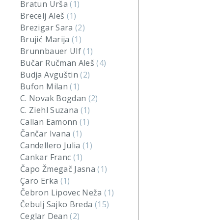
Bratun Urša
(1)
Brecelj Aleš
(1)
Brezigar Sara
(2)
Brujić Marija
(1)
Brunnbauer Ulf
(1)
Bučar Ručman Aleš
(4)
Budja Avguštin
(2)
Bufon Milan
(1)
C. Novak Bogdan
(2)
C. Ziehl Suzana
(1)
Callan Eamonn
(1)
Čančar Ivana
(1)
Candellero Julia
(1)
Cankar Franc
(1)
Čapo Žmegač Jasna
(1)
Çaro Erka
(1)
Čebron Lipovec Neža
(1)
Čebulj Sajko Breda
(15)
Ceglar Dean
(2)