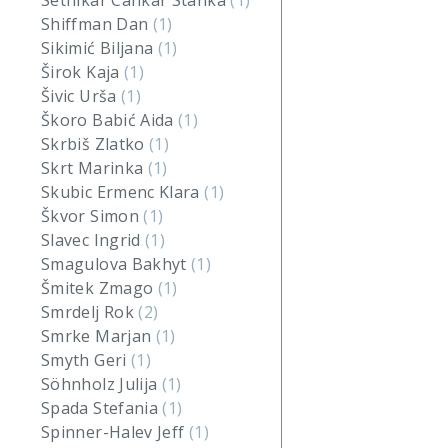
Setnikar Cankar Stanka
(1)
Shiffman Dan
(1)
Sikimić Biljana
(1)
Širok Kaja
(1)
Šivic Urša
(1)
Škoro Babić Aida
(1)
Skrbiš Zlatko
(1)
Skrt Marinka
(1)
Skubic Ermenc Klara
(1)
Škvor Simon
(1)
Slavec Ingrid
(1)
Smagulova Bakhyt
(1)
Šmitek Zmago
(1)
Smrdelj Rok
(2)
Smrke Marjan
(1)
Smyth Geri
(1)
Söhnholz Julija
(1)
Spada Stefania
(1)
Spinner-Halev Jeff
(1)