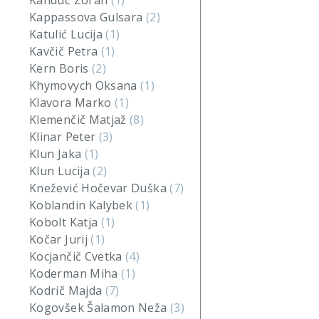
Kanduč Zoran
(1)
Kappassova Gulsara
(2)
Katulić Lucija
(1)
Kavčič Petra
(1)
Kern Boris
(2)
Khymovych Oksana
(1)
Klavora Marko
(1)
Klemenčič Matjaž
(8)
Klinar Peter
(3)
Klun Jaka
(1)
Klun Lucija
(2)
Knežević Hočevar Duška
(7)
Koblandin Kalybek
(1)
Kobolt Katja
(1)
Kočar Jurij
(1)
Kocjančič Cvetka
(4)
Koderman Miha
(1)
Kodrič Majda
(7)
Kogovšek Šalamon Neža
(3)