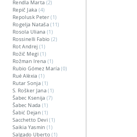
Rendla Marta
(2)
Repič Jaka
(4)
Repolusk Peter
(1)
Rogelja Nataša
(11)
Rosola Uliana
(1)
Rossinelli Fabio
(2)
Rot Andrej
(1)
Rožič Megi
(1)
Rožman Irena
(1)
Rubio Gómez María
(0)
Rué Alèxia
(1)
Rutar Sonja
(1)
S. Rošker Jana
(1)
Šabec Ksenija
(7)
Šabec Nada
(1)
Šabić Dejan
(1)
Sacchetto Devi
(1)
Saikia Yasmin
(1)
Salgado Uberto
(1)