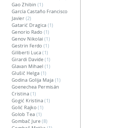
Gao Zhibin
(1)
García Castaño Francisco
Javier
(2)
Gatarić Dragica
(1)
Genorio Rado
(1)
Genov Nikolai
(1)
Gestrin Ferdo
(1)
Giliberti Luca
(1)
Girardi Davide
(1)
Glavan Mihael
(1)
Glušič Helga
(1)
Godina Golija Maja
(1)
Goenechea Permisán
Cristina
(1)
Gogić Kristina
(1)
Golić Rajko
(1)
Golob Tea
(1)
Gombač Jure
(8)