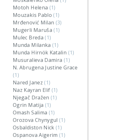
Moskalenko Olena
(1)
Motoh Helena
(1)
Mouzakis Pablo
(1)
Mrđenović Milan
(3)
Mugerli Maruša
(1)
Mulec Breda
(1)
Munda Milanka
(1)
Munda Hirnök Katalin
(1)
Musuralieva Damira
(1)
N. Abrugena Justine Grace
(1)
Nared Janez
(1)
Naz Kayran Elif
(1)
Njegač Dražen
(1)
Ogrin Matija
(1)
Omash Salima
(1)
Orozova Chynygul
(1)
Osbaldiston Nick
(1)
Ospanova Aigerim
(1)