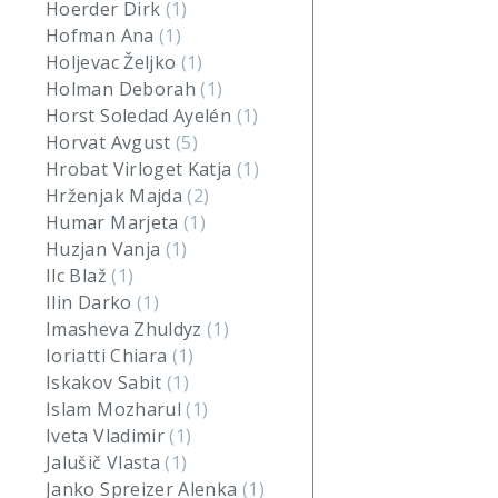
Hoerder Dirk
(1)
Hofman Ana
(1)
Holjevac Željko
(1)
Holman Deborah
(1)
Horst Soledad Ayelén
(1)
Horvat Avgust
(5)
Hrobat Virloget Katja
(1)
Hrženjak Majda
(2)
Humar Marjeta
(1)
Huzjan Vanja
(1)
Ilc Blaž
(1)
Ilin Darko
(1)
Imasheva Zhuldyz
(1)
Ioriatti Chiara
(1)
Iskakov Sabit
(1)
Islam Mozharul
(1)
Iveta Vladimir
(1)
Jalušič Vlasta
(1)
Janko Spreizer Alenka
(1)