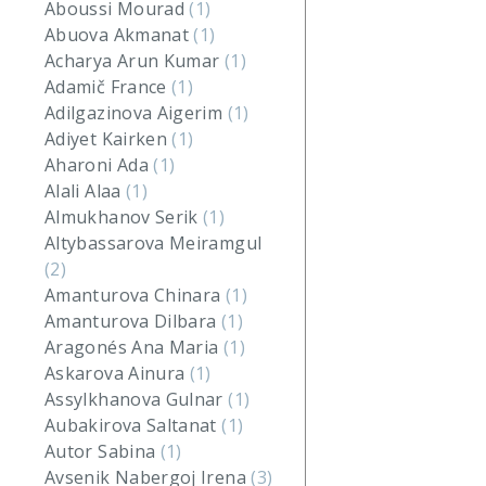
Aboussi Mourad
(1)
Abuova Akmanat
(1)
Acharya Arun Kumar
(1)
Adamič France
(1)
Adilgazinova Aigerim
(1)
Adiyet Kairken
(1)
Aharoni Ada
(1)
Alali Alaa
(1)
Almukhanov Serik
(1)
Altybassarova Meiramgul
(2)
Amanturova Chinara
(1)
Amanturova Dilbara
(1)
Aragonés Ana Maria
(1)
Askarova Ainura
(1)
Assylkhanova Gulnar
(1)
Aubakirova Saltanat
(1)
Autor Sabina
(1)
Avsenik Nabergoj Irena
(3)