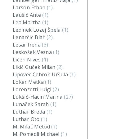
Lamberger Khatib Maja
(1)
Larson Ethan
(1)
Laušić Ante
(1)
Lea Martha
(1)
Ledinek Lozej Špela
(1)
Lenarčič Blaž
(2)
Lesar Irena
(3)
Leskošek Vesna
(1)
Ličen Nives
(1)
Likič Guček Milan
(2)
Lipovec Čebron Uršula
(1)
Lokar Metka
(1)
Lorenzetti Luigi
(2)
Lukšič-Hacin Marina
(27)
Lunaček Sarah
(1)
Luthar Breda
(1)
Luthar Oto
(1)
M. Milač Metod
(1)
M. Pomedli Michael
(1)