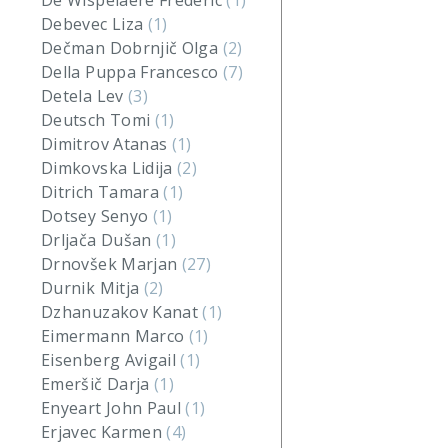
De Wispelaere Frederic
(1)
Debevec Liza
(1)
Dečman Dobrnjič Olga
(2)
Della Puppa Francesco
(7)
Detela Lev
(3)
Deutsch Tomi
(1)
Dimitrov Atanas
(1)
Dimkovska Lidija
(2)
Ditrich Tamara
(1)
Dotsey Senyo
(1)
Drljača Dušan
(1)
Drnovšek Marjan
(27)
Durnik Mitja
(2)
Dzhanuzakov Kanat
(1)
Eimermann Marco
(1)
Eisenberg Avigail
(1)
Emeršič Darja
(1)
Enyeart John Paul
(1)
Erjavec Karmen
(4)