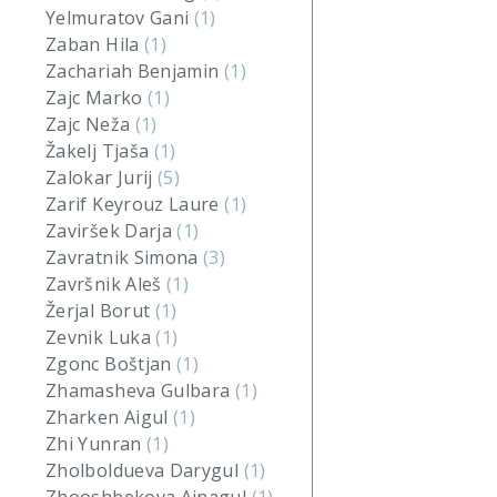
Yelmuratov Gani
(1)
Zaban Hila
(1)
Zachariah Benjamin
(1)
Zajc Marko
(1)
Zajc Neža
(1)
Žakelj Tjaša
(1)
Zalokar Jurij
(5)
Zarif Keyrouz Laure
(1)
Zaviršek Darja
(1)
Zavratnik Simona
(3)
Završnik Aleš
(1)
Žerjal Borut
(1)
Zevnik Luka
(1)
Zgonc Boštjan
(1)
Zhamasheva Gulbara
(1)
Zharken Aigul
(1)
Zhi Yunran
(1)
Zholboldueva Darygul
(1)