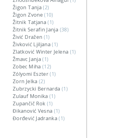
Zhooshbekova Ainagul
(1)
Žigon Tanja
(2)
Žigon Zvone
(10)
Žitnik Tatjana
(1)
Žitnik Serafin Janja
(38)
Živić Dražen
(1)
Živković Ljiljana
(1)
Zlatković Winter Jelena
(1)
Žmavc Janja
(1)
Zobec Miha
(12)
Zólyomi Eszter
(1)
Zorn Jelka
(2)
Zubrzycki Bernarda
(1)
Zulauf Monika
(1)
Zupančič Rok
(1)
Đikanović Vesna
(1)
Đorđević Jadranka
(1)