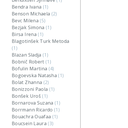
Bendixsen Synnøve
(1)
Bendra Ivana
(1)
Benson Michaela
(2)
Bevc Milena
(5)
Bezjak Simona
(1)
Birsa Irena
(1)
Blagotinšek Turk Metoda
(1)
Blazan Sladja
(1)
Bobnič Robert
(1)
Bofulin Martina
(4)
Bogoevska Natasha
(1)
Bolat Zhanna
(2)
Bonizzoni Paola
(1)
Bonšek Uroš
(1)
Bornarova Suzana
(1)
Borrmann Ricardo
(1)
Bouachra Ouafaa
(1)
Boucsein Laura
(3)