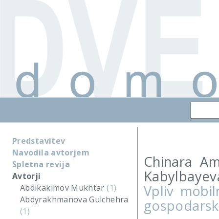
Predstavitev
Navodila avtorjem
Chinara Am
Spletna revija
Kabylbayeva
Avtorji
Vpliv mobil
Abdikakimov Mukhtar
(1)
Abdyrakhmanova Gulchehra
gospodarski
(1)